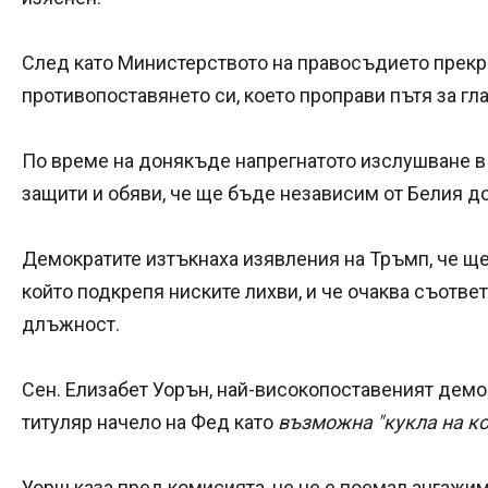
След като Министерството на правосъдието прекра
противопоставянето си, което проправи пътя за гл
По време на донякъде напрегнатото изслушване в 
защити и обяви, че ще бъде независим от Белия д
Демократите изтъкнаха изявления на Тръмп, че ще
който подкрепя ниските лихви, и че очаква съответ
длъжност.
Сен. Елизабет Уорън, най-високопоставеният дем
титуляр начело на Фед като
възможна "кукла на к
Уорш каза пред комисията, че не е поемал ангажи