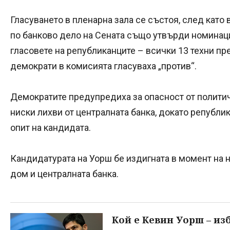
Гласуването в пленарна зала се състоя, след като
по банково дело на Сената също утвърди номинаци
гласовете на републиканците – всички 13 техни пре
демократи в комисията гласуваха „против“.
Демократите предупредиха за опасност от политич
ниски лихви от централната банка, докато републ
опит на кандидата.
Кандидатурата на Уорш бе издигната в момент на
дом и централната банка.
Кой е Кевин Уорш – из