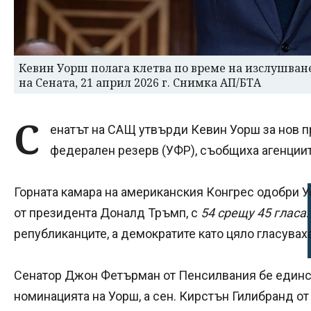
Кевин Уорш полага клетва по време на изслушване
на Сената, 21 април 2026 г. Снимка АП/БТА
С
енатът на САЩ утвърди Кевин Уорш за нов п
федерален резерв (УФР), съобщиха агенциит
Горната камара на американския Конгрес одобри У
от президента Доналд Тръмп, с
54 срещу 45 гласа
републиканците, а демократите като цяло гласуваха
Сенатор Джон Фетърман от Пенсилвания бе единс
номинацията на Уорш, а сен. Кирстън Гилибранд о