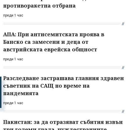
противоракетна отбрана
преди 1 час
АПА: При антисемитската проява в
Банско са замесени и деца от
австрийската еврейска общност
преди 1 час
Разследване застрашава главния здравен
съветник на САЩ по време на
пандемията
преди 1 час
Пакистан: за да отразяват събития извън
три големи града, чуждестранните