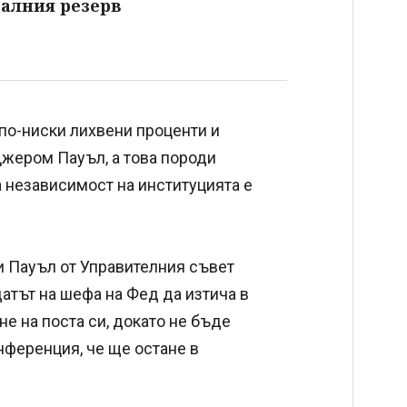
алния резерв
по-ниски лихвени проценти и
жером Пауъл, а това породи
а независимост на институцията е
и Пауъл от Управителния съвет
датът на шефа на Фед да изтича в
не на поста си, докато не бъде
нференция, че ще остане в