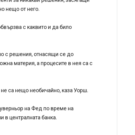
но нещо от него.
бвързва с каквито и да било
но с решения, отнасящи се до
ожна материя, а процесите в нея са с
не са нещо необичайно, каза Уорш.
уверньор на Фед по време на
и в централната банка.