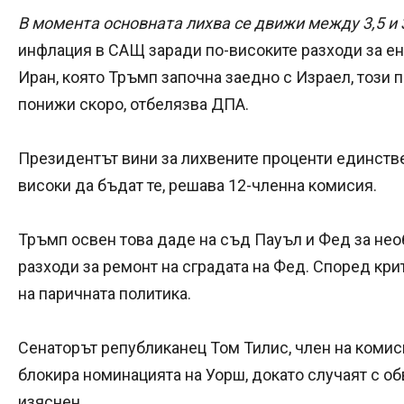
В момента основната лихва се движи между 3,5 и 
инфлация в САЩ заради по-високите разходи за ен
Иран, която Тръмп започна заедно с Израел, този 
понижи скоро, отбелязва ДПА.
Президентът вини за лихвените проценти единстве
високи да бъдат те, решава 12-членна комисия.
Тръмп освен това даде на съд Пауъл и Фед за не
разходи за ремонт на сградата на Фед. Според кри
на паричната политика.
Сенаторът републиканец Том Тилис, член на комиси
блокира номинацията на Уорш, докато случаят с о
изяснен.