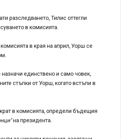
ти разследването, Тилис оттегли
асуването в комисията.
комисията в края на април, Уорш се
ом.
 назначи единствено и само човек,
ните стъпки от Уорш, когато встъпи в
ократ в комисията, определи бъдещия
онци"
на президента.
менти за никакви решения, засягащи