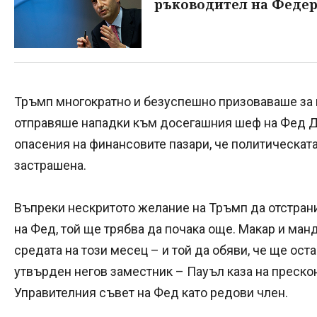
ръководител на Федер
Тръмп многократно и безуспешно призоваваше за 
отправяше нападки към досегашния шеф на Фед Д
опасения на финансовите пазари, че политическат
застрашена.
Въпреки нескритото желание на Тръмп да отстран
на Фед, той ще трябва да почака още. Макар и ман
средата на този месец – и той да обяви, че ще оста
утвърден негов заместник – Пауъл каза на преско
Управителния съвет на Фед като редови член.