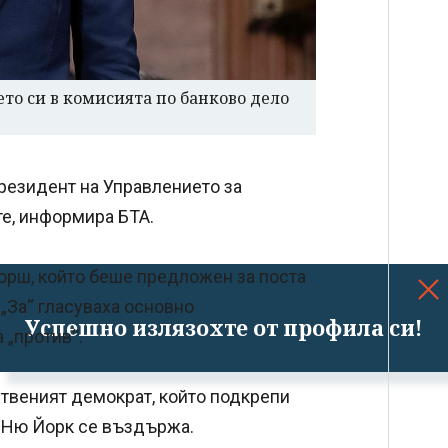
то си в комисията по банково дело
резидент на Управлението за
е, информира БТА.
орш, който беше предложен за поста
. „За“ гласуваха основно
Успешно излязохте от профила си!
 „против“.
твеният демократ, който подкрепи
т Ню Йорк се въздържа.