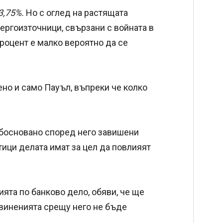
3,75%.
Но с оглед на растящата
ергоизточници, свързани с войната в
процент е малко вероятно да се
но и само Пауъл, въпреки че колко
обосновано според него завишени
тици делата имат за цел да повлияят
ята по банково дело, обяви, че ще
бвиненията срещу него не бъде