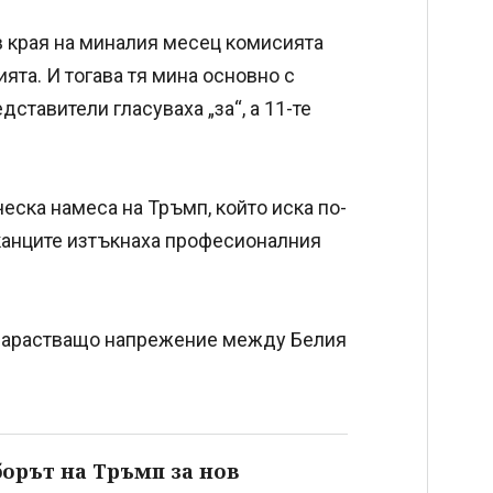
 в края на миналия месец комисията
ята. И тогава тя мина основно с
дставители гласуваха „за“, а 11-те
еска намеса на Тръмп, който иска по-
иканците изтъкнаха професионалния
 нарастващо напрежение между Белия
борът на Тръмп за нов