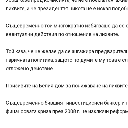
лихвите, и че президентът никога не е искал подоб
Същевременно той многократно избягваше да се о
евентуални действия по отношение на лихвите.
Той каза, че не желае да се ангажира предварител
паричната политика, защото по думите му това е сл
отложено действие.
Призивите на Белия дом за понижаване на лихвите 
Същевременно бившият инвестиционен банкер и г
финансовата криза през 2008 г. не изключи реформ