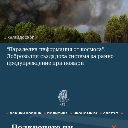
КАЛЕЙДОСКОП
“Паралелна информация от космоса”.
Доброволци създадоха система за ранно
предупреждение при пожари
ВСИЧКИ НОВИНИ
ПОЛИТИКА
ИКОНОМИКА
СВЕТЪТ
Подкрепете ни
СПОРТ
КУЛТУРА
ТЕХНОЛОГИИ
КАЛЕЙДОСКОП