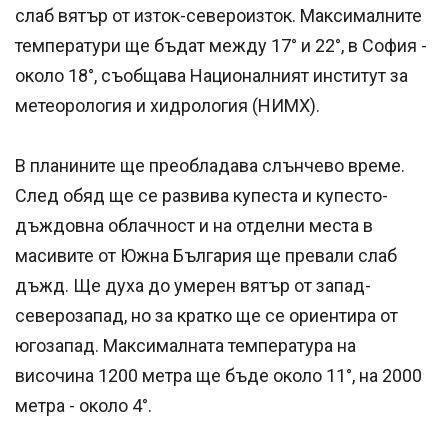
слаб вятър от изток-североизток. Максималните
температури ще бъдат между 17° и 22°, в София -
около 18°, съобщава Националният институт за
метеорология и хидрология (НИМХ).
В планините ще преобладава слънчево време.
След обяд ще се развива купеста и купесто-
дъждовна облачност и на отделни места в
масивите от Южна България ще превали слаб
дъжд. Ще духа до умерен вятър от запад-
северозапад, но за кратко ще се ориентира от
югозапад. Максималната температура на
височина 1200 метра ще бъде около 11°, на 2000
метра - около 4°.