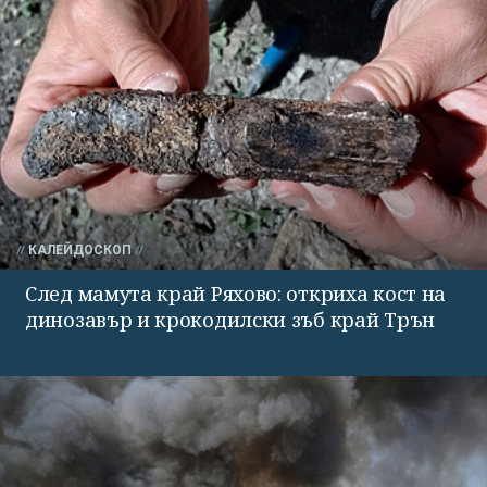
КАЛЕЙДОСКОП
След мамута край Ряхово: откриха кост на
динозавър и крокодилски зъб край Трън