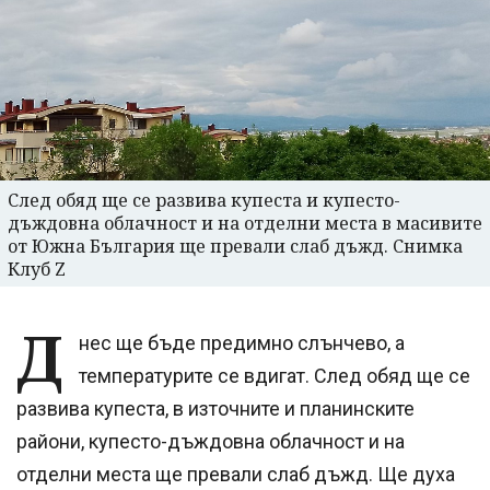
След обяд ще се развива купеста и купесто-
дъждовна облачност и на отделни места в масивите
от Южна България ще превали слаб дъжд. Снимка
Клуб Z
Д
нес ще бъде предимно слънчево, а
температурите се вдигат. След обяд ще се
развива купеста, в източните и планинските
райони, купесто-дъждовна облачност и на
отделни места ще превали слаб дъжд. Ще духа