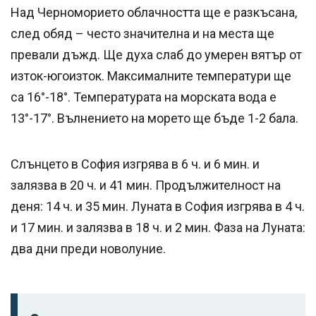
Над Черноморието облачността ще е разкъсана,
след обяд – често значителна и на места ще
превали дъжд. Ще духа слаб до умерен вятър от
изток-югоизток. Максималните температури ще
са 16°-18°. Температурата на морската вода е
13°-17°. Вълнението на морето ще бъде 1-2 бала.
Слънцето в София изгрява в 6 ч. и 6 мин. и
залязва в 20 ч. и 41 мин. Продължителност на
деня: 14 ч. и 35 мин. Луната в София изгрява в 4 ч.
и 17 мин. и залязва в 18 ч. и 2 мин. Фаза на Луната:
два дни преди новолуние.