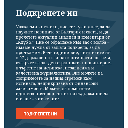
профила си!
Подкрепете ни
Уважаеми читатели, вие сте тук и днес, за да
научите новините от България и света, и да
прочетете актуални анализи и коментари от
„Клуб Z“. Ние се обръщаме към вас с молба –
имаме нужда от вашата подкрепа, за да
продължим. Вече години вие, читателите ни
в 97 държави на всички континенти по света,
отваряте всеки ден страницата ни в интернет
в търсене на истинска, независима и
качествена журналистика. Вие можете да
допринесете за нашия стремеж към
истината, неприкривана от финансови
зависимости. Можете да помогнете
единственият поръчител на съдържание да
сте вие – читателите.
ПОДКРЕПЕТЕ НИ