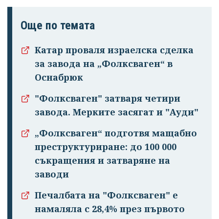
Още по темата
Катар проваля израелска сделка
за завода на „Фолксваген“ в
Оснабрюк
Успешно
"Фолксваген" затваря четири
излязохте от
завода. Мерките засягат и "Ауди"
профила си!
„Фолксваген“ подготвя мащабно
преструктуриране: до 100 000
съкращения и затваряне на
заводи
Печалбата на "Фолксваген" е
намаляла с 28,4% през първото