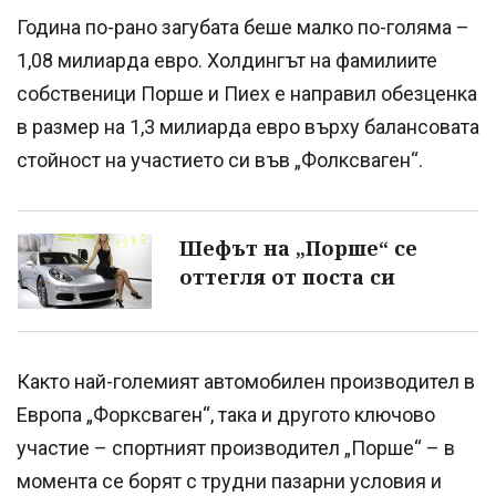
Година по-рано загубата беше малко по-голяма –
1,08 милиарда евро. Холдингът на фамилиите
собственици Порше и Пиех е направил обезценка
в размер на 1,3 милиарда евро върху балансовата
стойност на участието си във „Фолксваген“.
Шефът на „Порше“ се
оттегля от поста си
Както най-големият автомобилен производител в
Европа „Форксваген“, така и другото ключово
участие – спортният производител „Порше“ – в
момента се борят с трудни пазарни условия и