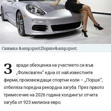
Снимка &amp;quot;Порше&amp;quot;
З
аради обезценка на участието си във
„Фолксваген“ една от най.известните
фирми, произвеждащи спортни коли – „Порше“,
отбеляза поредна рекордна загуба. През првото
тримесечие на 2026 година холдингът отчита
загуба от 923 милиона евро.