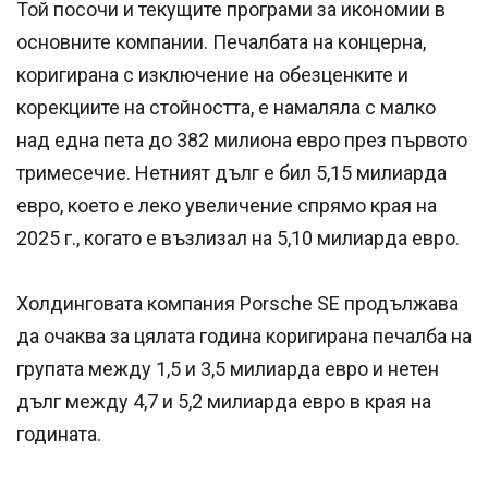
Той посочи и текущите програми за икономии в
основните компании. Печалбата на концерна,
коригирана с изключение на обезценките и
корекциите на стойността, е намаляла с малко
над една пета до 382 милиона евро през първото
тримесечие. Нетният дълг е бил 5,15 милиарда
евро, което е леко увеличение спрямо края на
2025 г., когато е възлизал на 5,10 милиарда евро.
Холдинговата компания Porsche SE продължава
да очаква за цялата година коригирана печалба на
групата между 1,5 и 3,5 милиарда евро и нетен
дълг между 4,7 и 5,2 милиарда евро в края на
годината.