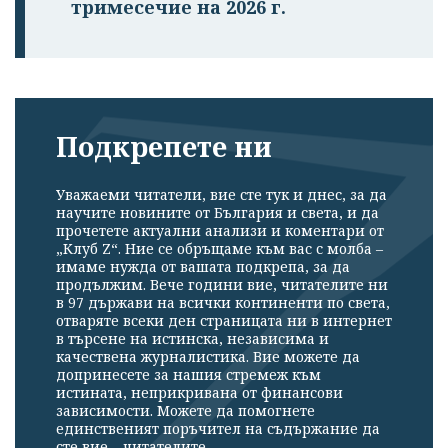
тримесечие на 2026 г.
Подкрепете ни
Уважаеми читатели, вие сте тук и днес, за да
научите новините от България и света, и да
прочетете актуални анализи и коментари от
„Клуб Z“. Ние се обръщаме към вас с молба –
имаме нужда от вашата подкрепа, за да
продължим. Вече години вие, читателите ни
в 97 държави на всички континенти по света,
отваряте всеки ден страницата ни в интернет
в търсене на истинска, независима и
качествена журналистика. Вие можете да
допринесете за нашия стремеж към
истината, неприкривана от финансови
зависимости. Можете да помогнете
единственият поръчител на съдържание да
сте вие – читателите.