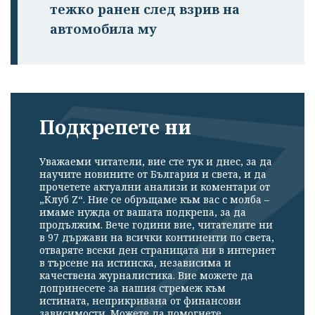
тежко ранен след взрив на
автомобила му
Подкрепете ни
Уважаеми читатели, вие сте тук и днес, за да
научите новините от България и света, и да
прочетете актуални анализи и коментари от
„Клуб Z“. Ние се обръщаме към вас с молба –
имаме нужда от вашата подкрепа, за да
продължим. Вече години вие, читателите ни
в 97 държави на всички континенти по света,
отваряте всеки ден страницата ни в интернет
в търсене на истинска, независима и
качествена журналистика. Вие можете да
допринесете за нашия стремеж към
истината, неприкривана от финансови
зависимости. Можете да помогнете