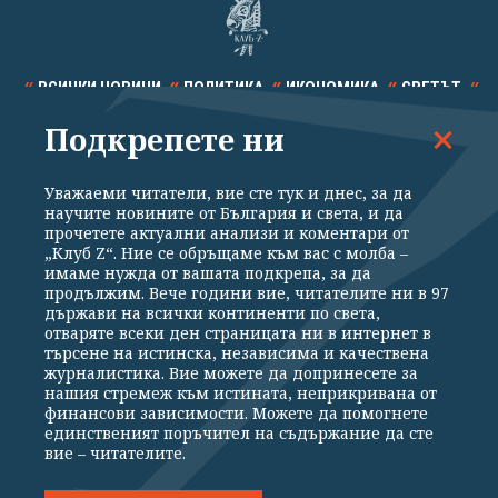
ВСИЧКИ НОВИНИ
ПОЛИТИКА
ИКОНОМИКА
СВЕТЪТ
Подкрепете ни
СПОРТ
КУЛТУРА
ТЕХНОЛОГИИ
КАЛЕЙДОСКОП
МНЕНИЯ
Уважаеми читатели, вие сте тук и днес, за да
научите новините от България и света, и да
прочетете актуални анализи и коментари от
„Клуб Z“. Ние се обръщаме към вас с молба –
имаме нужда от вашата подкрепа, за да
продължим. Вече години вие, читателите ни в 97
Общи условия
Политика за поверителност
държави на всички континенти по света,
отваряте всеки ден страницата ни в интернет в
Реклама
Партньори
Контакти
За Клуб Z
търсене на истинска, независима и качествена
Екип
Подкрепете ни
журналистика. Вие можете да допринесете за
нашия стремеж към истината, неприкривана от
финансови зависимости. Можете да помогнете
единственият поръчител на съдържание да сте
Издател на www.clubz.bg е „Клуб Зебра Медия“ ЕООД, София, ул. "Алеко
вие – читателите.
Константинов" 3. Всички права запазени 2026 „Клуб Зебра Медия“
ЕООД.
Препечатването на материали, снимки и видео от www.clubz.bg без