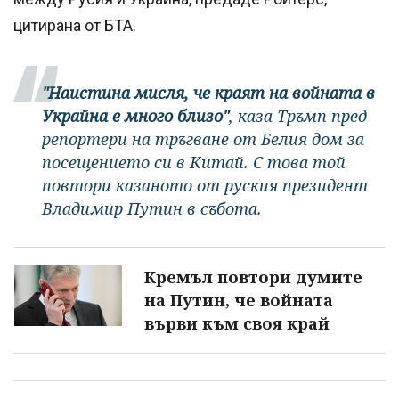
цитирана от БТА.
"Наистина мисля, че краят на войната в
Украйна е много близо"
, каза Тръмп пред
репортери на тръгване от Белия дом за
посещението си в Китай. С това той
повтори казаното от руския президент
Владимир Путин в събота.
Кремъл повтори думите
на Путин, че войната
върви към своя край