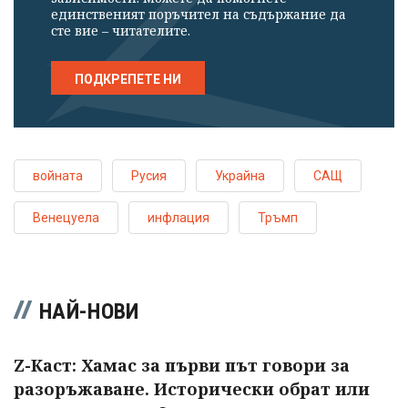
единственият поръчител на съдържание да
сте вие – читателите.
ПОДКРЕПЕТЕ НИ
войната
Русия
Украйна
САЩ
Венецуела
инфлация
Тръмп
НАЙ-НОВИ
Z-Каст: Хамас за първи път говори за
разоръжаване. Исторически обрат или