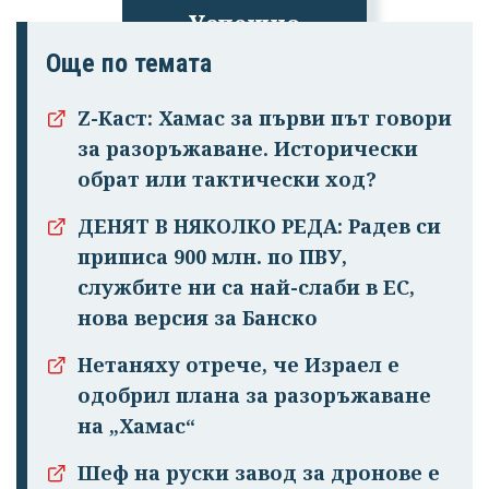
Успешно
излязохте от
Още по темата
профила си!
Z-Каст: Хамас за първи път говори
за разоръжаване. Исторически
обрат или тактически ход?
ДЕНЯТ В НЯКОЛКО РЕДА: Радев си
приписа 900 млн. по ПВУ,
службите ни са най-слаби в ЕС,
нова версия за Банско
Нетаняху отрече, че Израел е
одобрил плана за разоръжаване
на „Хамас“
Шеф на руски завод за дронове е