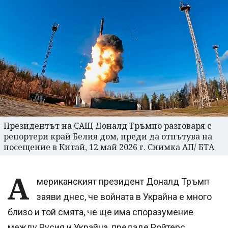
Президентът на САЩ Доналд Тръмпо разговаря с
репортери край Белия дом, преди да отпътува на
посещение в Китай, 12 май 2026 г. Снимка АП/ БТА
А
мериканският президент Доналд Тръмп
заяви днес, че войната в Украйна е много
близо и той смята, че ще има споразумение
между Русия и Украйна, предаде Ройтерс,