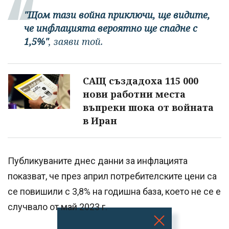
"Щом тази война приключи, ще видите,
че инфлацията вероятно ще спадне с
1,5%"
, заяви той.
САЩ създадоха 115 000
нови работни места
въпреки шока от войната
в Иран
Публикуваните днес данни за инфлацията
показват, че през април потребителските цени са
се повишили с 3,8% на годишна база, което не се е
случвало от май 2023 г.