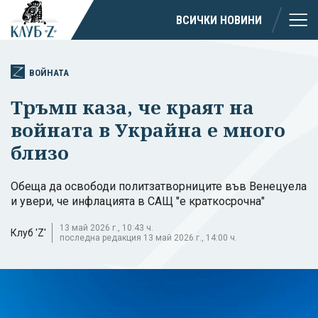
ВСИЧКИ НОВИНИ
ВОЙНАТА
Тръмп каза, че краят на
войната в Украйна е много
близо
Обеща да освободи политзатворниците във Венецуела
и увери, че инфлацията в САЩ "е краткосрочна"
13 май 2026 г., 10:43 ч.
Клуб 'Z'
последна редакция 13 май 2026 г., 14:00 ч.