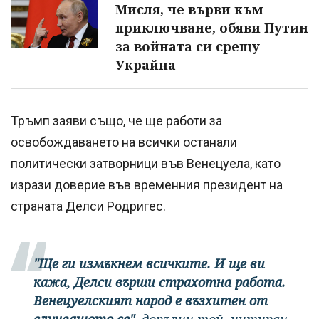
Мисля, че върви към
приключване, обяви Путин
за войната си срещу
Украйна
Тръмп заяви също, че ще работи за
освобождаването на всички останали
политически затворници във Венецуела, като
изрази доверие във временния президент на
страната Делси Родригес.
"Ще ги измъкнем всичките. И ще ви
кажа, Делси върши страхотна работа.
Венецуелският народ е възхитен от