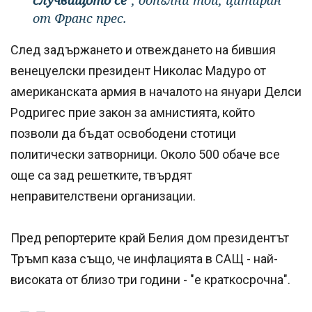
случващото се"
, допълни той, цитиран
от Франс прес.
След задържането и отвеждането на бившия
венецуелски президент Николас Мадуро от
американската армия в началото на януари Делси
Родригес прие закон за амнистията, който
позволи да бъдат освободени стотици
политически затворници. Около 500 обаче все
още са зад решетките, твърдят
неправителствени организации.
Пред репортерите край Белия дом президентът
Тръмп каза също, че инфлацията в САЩ - най-
високата от близо три години - "е краткосрочна".