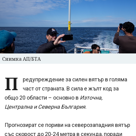
Снимка АП/БТА
П
редупреждение за силен вятър в голяма
част от страната. В сила е жълт код за
общо 20 области – основно в
Източна,
Централна и Северна България
.
Прогнозират се пориви на северозападния вятър
със скорост до 20-24 метра в секунда, поради