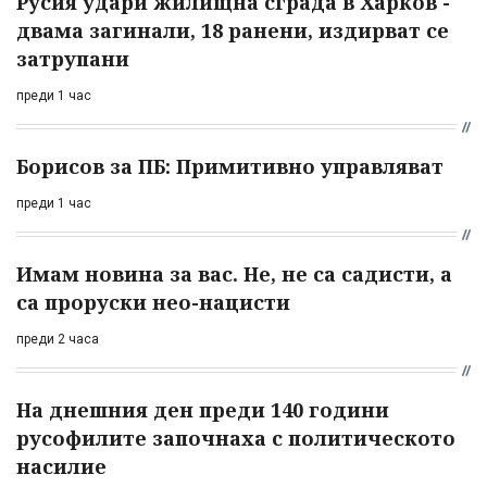
Русия удари жилищна сграда в Харков -
двама загинали, 18 ранени, издирват се
затрупани
преди 1 час
Борисов за ПБ: Примитивно управляват
преди 1 час
Имам новина за вас. Не, не са садисти, а
са проруски нео-нацисти
преди 2 часа
На днешния ден преди 140 години
русофилите започнаха с политическото
насилие