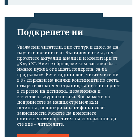
Подкрепете ни
Успешно
излязохте от
Уважаеми читатели, вие сте тук и днес, за да
профила си!
научите новините от България и света, и да
прочетете актуални анализи и коментари от
„Клуб Z“. Ние се обръщаме към вас с молба –
имаме нужда от вашата подкрепа, за да
продължим. Вече години вие, читателите ни
в 97 държави на всички континенти по света,
отваряте всеки ден страницата ни в интернет
в търсене на истинска, независима и
качествена журналистика. Вие можете да
допринесете за нашия стремеж към
истината, неприкривана от финансови
зависимости. Можете да помогнете
единственият поръчител на съдържание да
сте вие – читателите.