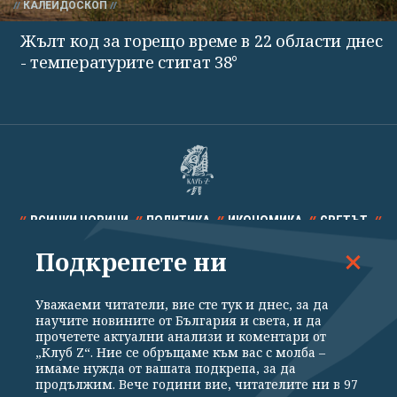
КАЛЕЙДОСКОП
Жълт код за горещо време в 22 области днес
- температурите стигат 38°
ВСИЧКИ НОВИНИ
ПОЛИТИКА
ИКОНОМИКА
СВЕТЪТ
Подкрепете ни
СПОРТ
КУЛТУРА
ТЕХНОЛОГИИ
КАЛЕЙДОСКОП
МНЕНИЯ
Уважаеми читатели, вие сте тук и днес, за да
научите новините от България и света, и да
прочетете актуални анализи и коментари от
„Клуб Z“. Ние се обръщаме към вас с молба –
имаме нужда от вашата подкрепа, за да
продължим. Вече години вие, читателите ни в 97