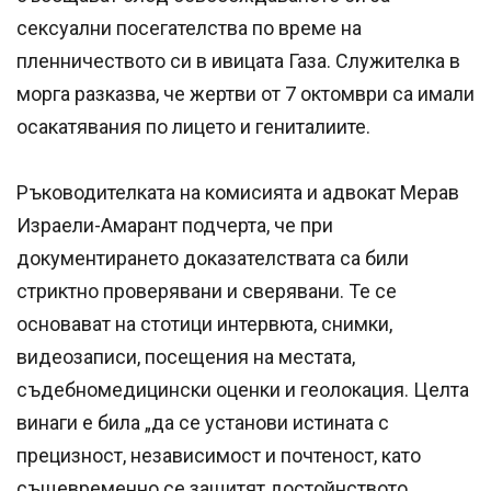
сексуални посегателства по време на
пленничеството си в ивицата Газа. Служителка в
морга разказва, че жертви от 7 октомври са имали
осакатявания по лицето и гениталиите.
Ръководителката на комисията и адвокат Мерав
Израели-Амарант подчерта, че при
документирането доказателствата са били
стриктно проверявани и сверявани. Те се
основават на стотици интервюта, снимки,
видеозаписи, посещения на местата,
съдебномедицински оценки и геолокация. Целта
винаги е била „да се установи истината с
прецизност, независимост и почтеност, като
същевременно се защитят достойнството,