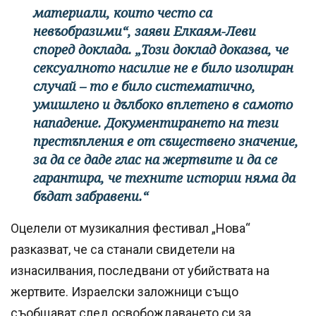
материали, които често са
невъобразими“, заяви Елкаям-Леви
според доклада. „Този доклад доказва, че
сексуалното насилие не е било изолиран
случай – то е било систематично,
умишлено и дълбоко вплетено в самото
нападение. Документирането на тези
престъпления е от съществено значение,
за да се даде глас на жертвите и да се
гарантира, че техните истории няма да
бъдат забравени.“
Оцелели от музикалния фестивал „Нова“
разказват, че са станали свидетели на
изнасилвания, последвани от убийствата на
жертвите. Израелски заложници също
съобщават след освобождаването си за