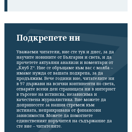
Подкрепете ни
Уважаеми читатели, вие сте тук и днес, за да
научите новините от България и света, и да
прочетете актуални анализи и коментари от
„Клуб Z“. Ние се обръщаме към вас с молба –
имаме нужда от вашата подкрепа, за да
продължим. Вече години вие, читателите ни
в 97 държави на всички континенти по света,
отваряте всеки ден страницата ни в интернет
в търсене на истинска, независима и
качествена журналистика. Вие можете да
допринесете за нашия стремеж към
истината, неприкривана от финансови
зависимости. Можете да помогнете
единственият поръчител на съдържание да
сте вие – читателите.