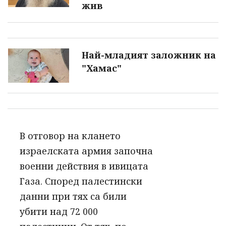
жив
Най-младият заложник на
"Хамас
"
В отговор на клането
израелската армия започна
военни действия в ивицата
Газа. Според палестински
данни при тях са били
убити над 72 000