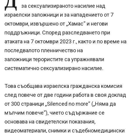
Д
за сексуализираното насилие над
израелски заложници и за нападението от 7
октомври, извършено от „Хамас“ и негови
поддръжници. Според разследването при
атаката на 7 октомври 2023 г., както и по време на
последвалото пленничество на
заложници терористите са упражнявали
систематично сексуализирано насилие.
Това съобщава израелска гражданска комисия
след повече от две години работа в своя доклад
от 300 страници „Silenced no more“ („Няма да
мълчим повече“), чието съдържание се
основава на свидетелски показания,
видеоматериали, снимки и съдебномедицински