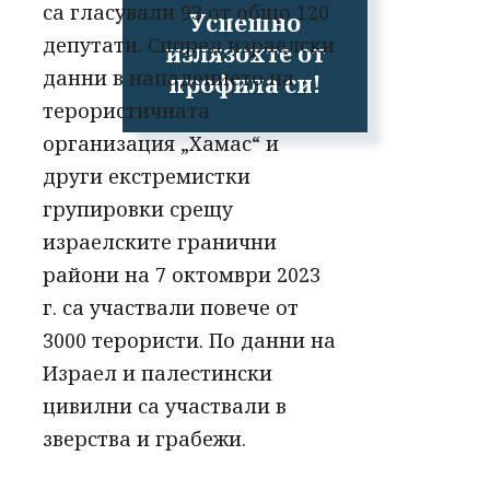
са гласували 93 от общо 120
Успешно
депутати. Според израелски
излязохте от
данни в нападението на
профила си!
терористичната
организация „Хамас“ и
други екстремистки
групировки срещу
израелските гранични
райони на 7 октомври 2023
г. са участвали повече от
3000 терористи. По данни на
Израел и палестински
цивилни са участвали в
зверства и грабежи.