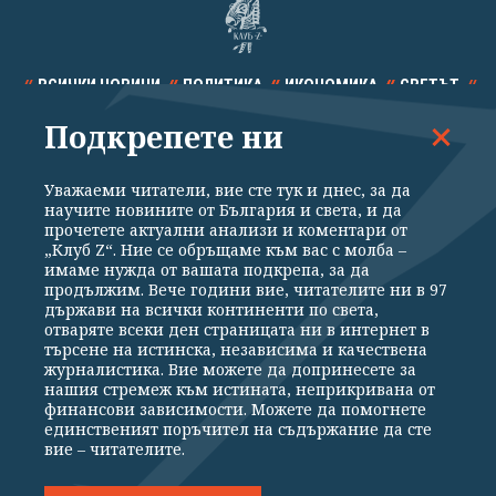
ВСИЧКИ НОВИНИ
ПОЛИТИКА
ИКОНОМИКА
СВЕТЪТ
Подкрепете ни
СПОРТ
КУЛТУРА
ТЕХНОЛОГИИ
КАЛЕЙДОСКОП
МНЕНИЯ
Уважаеми читатели, вие сте тук и днес, за да
научите новините от България и света, и да
прочетете актуални анализи и коментари от
„Клуб Z“. Ние се обръщаме към вас с молба –
имаме нужда от вашата подкрепа, за да
продължим. Вече години вие, читателите ни в 97
Общи условия
Политика за поверителност
държави на всички континенти по света,
отваряте всеки ден страницата ни в интернет в
Реклама
Партньори
Контакти
За Клуб Z
търсене на истинска, независима и качествена
Екип
Подкрепете ни
журналистика. Вие можете да допринесете за
нашия стремеж към истината, неприкривана от
финансови зависимости. Можете да помогнете
единственият поръчител на съдържание да сте
Издател на www.clubz.bg е „Клуб Зебра Медия“ ЕООД, София, ул. "Алеко
вие – читателите.
Константинов" 3. Всички права запазени 2026 „Клуб Зебра Медия“
ЕООД.
Препечатването на материали, снимки и видео от www.clubz.bg без