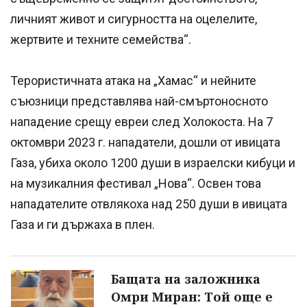
личният живот и сигурността на оцелелите,
жертвите и техните семейства“.
Терористичната атака на „Хамас“ и нейните
съюзници представлява най-смъртоносното
нападение срещу евреи след Холокоста. На 7
октомври 2023 г. нападатели, дошли от ивицата
Газа, убиха около 1200 души в израелски кибуци и
на музикалния фестивал „Нова“. Освен това
нападателите отвлякоха над 250 души в ивицата
Газа и ги държаха в плен.
Бащата на заложника
Омри Миран: Той още е