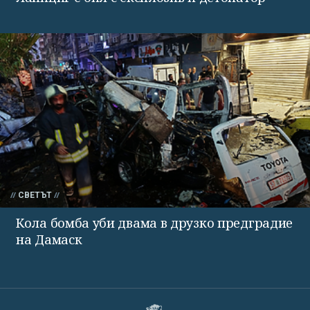
СВЕТЪТ
Кола бомба уби двама в друзко предградие
на Дамаск