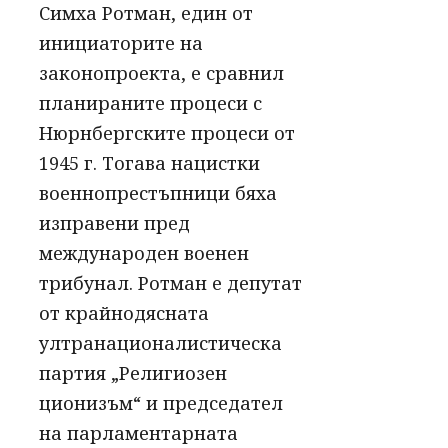
Симха Ротман, един от
инициаторите на
законопроекта, е сравнил
планираните процеси с
Нюрнбергските процеси от
1945 г. Тогава нацистки
военнопрестъпници бяха
изправени пред
международен военен
трибунал. Ротман е депутат
от крайнодясната
ултранационалистическа
партия „Религиозен
ционизъм“ и председател
на парламентарната