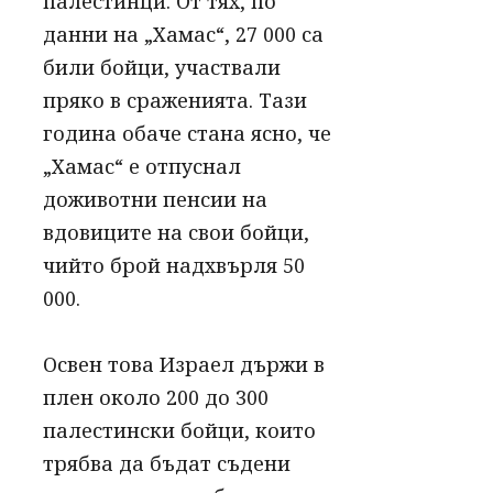
палестинци. От тях, по
данни на „Хамас“, 27 000 са
били бойци, участвали
пряко в сраженията. Тази
година обаче стана ясно, че
„Хамас“ е отпуснал
доживотни пенсии на
вдовиците на свои бойци,
чийто брой надхвърля 50
000.
Освен това Израел държи в
плен около 200 до 300
палестински бойци, които
трябва да бъдат съдени