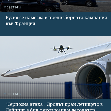
СВЕТЪТ
Русия се намесва в предизборната кампания
във Франция
СВЕТЪТ
"Сериозна атака". Дронът край летището в
Лайпциг е бил с експлозив и детонатор