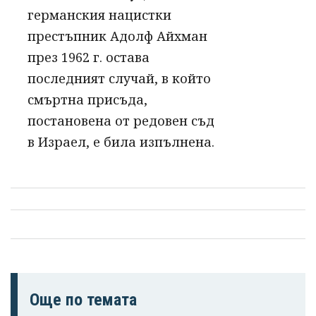
германския нацистки
престъпник Адолф Айхман
през 1962 г. остава
последният случай, в който
смъртна присъда,
постановена от редовен съд
в Израел, е била изпълнена.
Още по темата