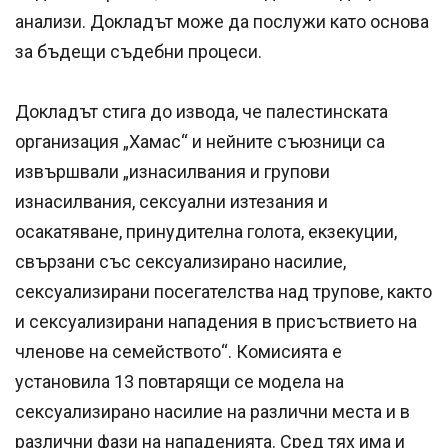
анализи. Докладът може да послужи като основа
за бъдещи съдебни процеси.
Докладът стига до извода, че палестинската
организация „Хамас“ и нейните съюзници са
извършвали „изнасилвания и групови
изнасилвания, сексуални изтезания и
осакатяване, принудителна голота, екзекуции,
свързани със сексуализирано насилие,
сексуализирани посегателства над трупове, както
и сексуализирани нападения в присъствието на
членове на семейството“. Комисията е
установила 13 повтарящи се модела на
сексуализирано насилие на различни места и в
различни фази на нападенията. Сред тях има и