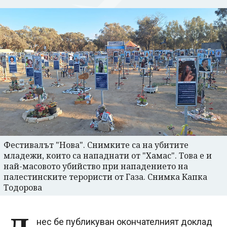
Фестивалът "Нова". Снимките са на убитите
младежи, които са нападнати от "Хамас". Това е и
най-масовото убийство при нападението на
палестинските терористи от Газа. Снимка Капка
Тодорова
нес бе публикуван окончателният доклад