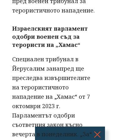
пред военен трибунал за
терористичното нападение.
Израелският парламент
одобри военен съд за
терористи на „Хамас“
Специален трибунал в
Йерусалим занапред ще
преследва извършителите
на терористичното
нападение на „Хамас“ от 7
октомври 2023 г.
Парламентът одобри
съответния закон късно
вечерта в понеделник. „За“