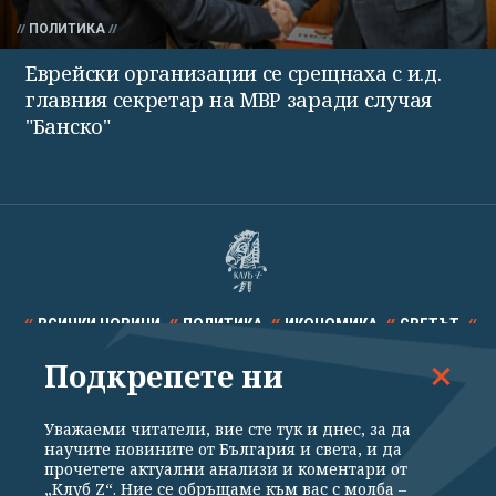
ПОЛИТИКА
Еврейски организации се срещнаха с и.д.
главния секретар на МВР заради случая
"Банско"
ВСИЧКИ НОВИНИ
ПОЛИТИКА
ИКОНОМИКА
СВЕТЪТ
Подкрепете ни
СПОРТ
КУЛТУРА
ТЕХНОЛОГИИ
КАЛЕЙДОСКОП
МНЕНИЯ
Уважаеми читатели, вие сте тук и днес, за да
научите новините от България и света, и да
прочетете актуални анализи и коментари от
„Клуб Z“. Ние се обръщаме към вас с молба –