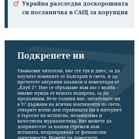
Украйна разследва доскорошната
си посланичка в САЩ за корупция
Подкрепете ни
Уважаеми читатели, вие сте тук и днес, за да
научите новините от България и света, и да
прочетете актуални анализи и коментари от
„Клуб Z“. Ние се обръщаме към вас с молба –
имаме нужда от вашата подкрепа, за да
продължим. Вече години вие, читателите ни
в 97 държави на всички континенти по света,
отваряте всеки ден страницата ни в интернет
в търсене на истинска, независима и
качествена журналистика. Вие можете да
допринесете за нашия стремеж към
истината, неприкривана от финансови
зависимости. Можете да помогнете