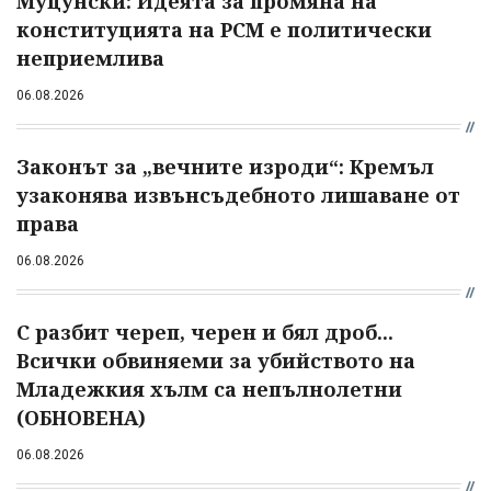
Муцунски: Идеята за промяна на
конституцията на РСМ е политически
неприемлива
06.08.2026
Законът за „вечните изроди“: Кремъл
узаконява извънсъдебното лишаване от
права
06.08.2026
С разбит череп, черен и бял дроб...
Всички обвиняеми за убийството на
Младежкия хълм са непълнолетни
(ОБНОВЕНА)
06.08.2026