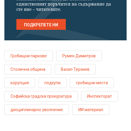
единственият поръчител на съдържание да
сте вие – читателите.
ПОДКРЕПЕТЕ НИ
Гробищни паркове
Румен Димитров
Столична община
Васил Терзиев
корупция
подкупи
гробищни места
Софийска градска прокуратура
Инспекторат
дисциплинарно уволнение
ИИ материал