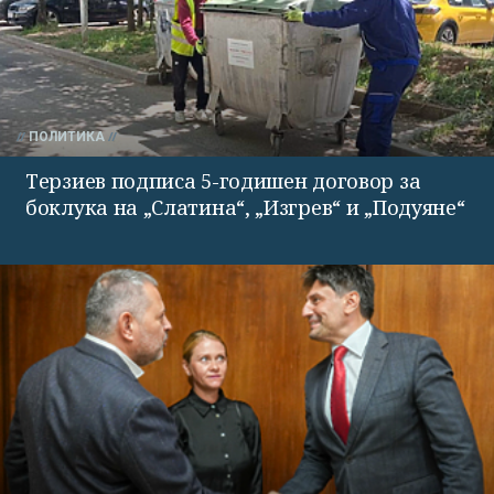
ПОЛИТИКА
Терзиев подписа 5-годишен договор за
боклука на „Слатина“, „Изгрев“ и „Подуяне“