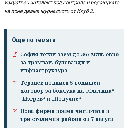
изкуствен интелект под контрола и редакцията
на поне двама журналисти от Клуб Z.
Още по темата
София тегли заем до 367 млн. евро
за трамваи, булеварди и
инфраструктура
Терзиев подписа 5-годишен
договор за боклука на „Слатина“,
„Изгрев“ и „Подуяне“
Успешно
излязохте от
Нова фирма поема чистотата в
профила си!
три столични района от 7 август