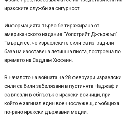
иракските служби за сигурност.
Информацията първо бе тиражирана от
американското издание "Уолстрийт Джържъл".
Твърди се, че израелските сили са изградили
база на изоставена летищна писта, построена по
времето на Саддам Хюсеин.
В началото на войната на 28 февруари израелски
сили са били забелязани в пустинята Наджаф и
са влезли в сблъсък с иракски войници, при
който е загинал един военнослужещ, съобщиха
по-рано иракски държавни медии.