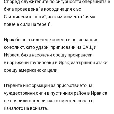
Според служителите по сигурността операцията е
била проведена "в координация със
Съединените щати", но към момента "няма
повече сили на терен".
Ирак беше въвлечен косвено в регионалния
конфликт, като удари, приписвани на САЩ и
Израел, бяха насочени срещу проирански
въоръжени групировки в Ирак, извършили атаки
срещу американски цели.
Първите информации за присъствието на
чуждестранни сили в пустинния район в Ирак са
се появили след сигнал от местен овчар в
началото на войната.