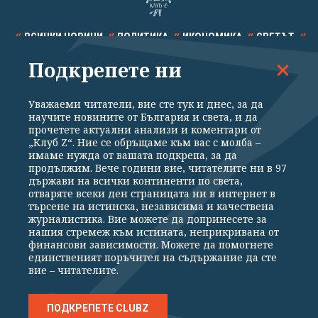
ВСИЧКИ НОВИНИ
ПОЛИТИКА
ИКОНОМИКА
СВЕТЪТ
Подкрепете ни
СПОРТ
КУЛТУРА
ТЕХНОЛОГИИ
КАЛЕЙДОСКОП
МНЕНИЯ
Уважаеми читатели, вие сте тук и днес, за да
научите новините от България и света, и да
прочетете актуални анализи и коментари от
„Клуб Z“. Ние се обръщаме към вас с молба –
имаме нужда от вашата подкрепа, за да
продължим. Вече години вие, читателите ни в 97
Общи условия
Политика за поверителност
държави на всички континенти по света,
отваряте всеки ден страницата ни в интернет в
Реклама
Партньори
Контакти
За Клуб Z
търсене на истинска, независима и качествена
Екип
Подкрепете ни
журналистика. Вие можете да допринесете за
нашия стремеж към истината, неприкривана от
финансови зависимости. Можете да помогнете
единственият поръчител на съдържание да сте
Издател на www.clubz.bg е „Клуб Зебра Медия“ ЕООД, София, ул. "Алеко
вие – читателите.
Константинов" 3. Всички права запазени 2026 „Клуб Зебра Медия“
ЕООД.
Препечатването на материали, снимки и видео от www.clubz.bg без
разрешение ще бъде преследвано по съдебен път, съгласно
ПОДКРЕПЕТЕ CLUBZ
ОБЩИТЕ УСЛОВИЯ