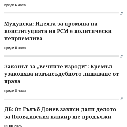
преди 6 часа
Муцунски: Идеята за промяна на
конституцията на РСМ е политически
неприемлива
преди 8 часа
Законът за „вечните изроди“: Кремъл
узаконява извънсъдебното лишаване от
права
преди 8 часа
ДБ: От Гълъб Донев зависи дали делото
за Пловдивския панаир ще продължи
05.08.2026