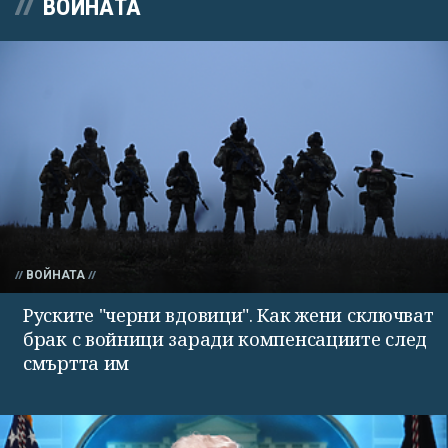
ВОЙНАТА
ВОЙНАТА
Руските "черни вдовици". Как жени сключват
брак с войници заради компенсациите след
смъртта им