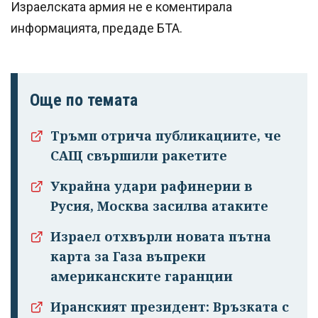
Израелската армия не е коментирала
информацията, предаде БТА.
Още по темата
Тръмп отрича публикациите, че
САЩ свършили ракетите
Успешно
излязохте от
Украйна удари рафинерии в
профила си!
Русия, Москва засилва атаките
Израел отхвърли новата пътна
карта за Газа въпреки
американските гаранции
Иранският президент: Връзката с