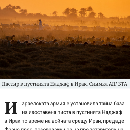
Пастир в пустинята Наджаф в Ирак. Снимка АП/ БТА
И
зраелската армия е установила тайна база
на изоставена писта в пустинята Наджаф
в Ирак по време на войната срещу Иран, предаде
Франс прес, позовавайки се на представители на