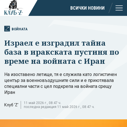
ВСИЧКИ НОВИНИ
ВОЙНАТА
Израел е изградил тайна
база в иракската пустиня по
време на войната с Иран
На изоставено летище, тя е служила като логистичен
център за военновъздушните сили и е приютявала
специални части с цел подкрепа на войната срещу
Иран
11 май 2026 г., 08:47 ч.
Клуб 'Z'
последна редакция 11 май 2026 г., 08:47 ч.