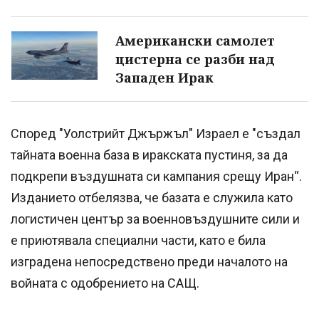
Американски самолет
цистерна се разби над
Западен Ирак
Според "Уолстрийт Джържъл" Израел е "създал
тайната военна база в иракската пустиня, за да
подкрепи въздушната си кампания срещу Иран“.
Изданието отбелязва, че базата е служила като
логистичен център за военновъздушните сили и
е приютявала специални части, като е била
изградена непосредствено преди началото на
войната с одобрението на САЩ.