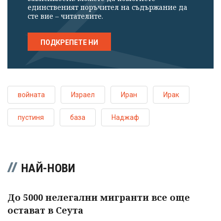
единственият поръчител на съдържание да
сте вие – читателите.
ПОДКРЕПЕТЕ НИ
войната
Израел
Иран
Ирак
пустиня
база
Наджаф
НАЙ-НОВИ
До 5000 нелегални мигранти все още
остават в Сеута