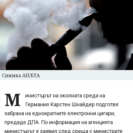
Снимка АП/БТА
М
инистърът на околната среда на
Германия Карстен Шнайдер подготвя
забрана на еднократните електронни цигари,
предаде ДПА. По информация на агенцията
министърът е заявил след среща с министрите