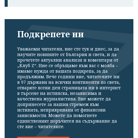
Подкрепете ни
Уважаеми читатели, вие сте тук и днес, за да
научите новините от България и света, и да
прочетете актуални анализи и коментари от
„Клуб Z“. Ние се обръщаме към вас с молба –
имаме нужда от вашата подкрепа, за да
продължим. Вече години вие, читателите ни
в 97 държави на всички континенти по света,
отваряте всеки ден страницата ни в интернет
в търсене на истинска, независима и
качествена журналистика. Вие можете да
допринесете за нашия стремеж към
истината, неприкривана от финансови
зависимости. Можете да помогнете
единственият поръчител на съдържание да
сте вие – читателите.