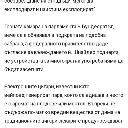
обезвреждане на отпадъци, могат да
експлодират и наистина експлодират"
Горната камара на парламента – Бундесратът,
вече се е обявявал в подкрепа на подобна
забрана, а федералното правителство даде
съгласие за въвеждането ѝ. Шнайдер подчерта,
че устройствата за многократна употреба няма да
бъдат засегнати.
Електронните цигари, известни като
вейпове, генерират пара, която се вдишва и често
е с аромат на плодове или ментол. Въпреки че
съдържа по-малко вредни вещества от дима на
традиционните цигари, лекарите предупреждават