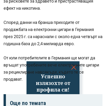
за рисковете за здравето и пристрастяващия
ефект на никотина.
Според данни на бранша приходите от
продажбата на електронни цигари в Германия
през 2025 г. са нараснали с около една четвърт на
годишна база до 2,4 милиарда евро.
От юли потребителите в Германия ще могат да
връщат употребените вече електронните цигари
за рециклиране навсякъде, където те се
Успешно
продават.
излязохте от
профила си!
Още по темата