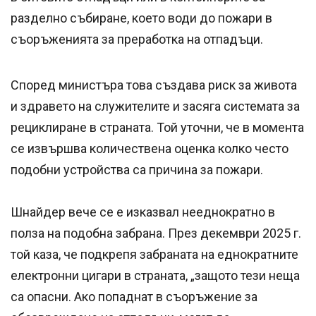
разделно събиране, което води до пожари в
съоръженията за преработка на отпадъци.
Според министъра това създава риск за живота
и здравето на служителите и засяга системата за
рециклиране в страната. Той уточни, че в момента
се извършва количествена оценка колко често
подобни устройства са причина за пожари.
Шнайдер вече се е изказвал нееднократно в
полза на подобна забрана. През декември 2025 г.
той каза, че подкрепя забраната на еднократните
електронни цигари в страната, „защото тези неща
са опасни. Ако попаднат в съоръжение за