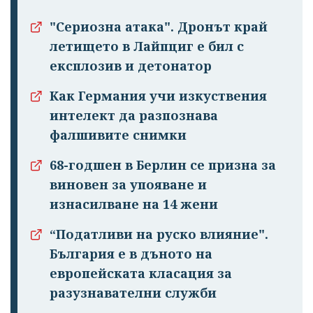
"Сериозна атака". Дронът край
летището в Лайпциг е бил с
експлозив и детонатор
Как Германия учи изкуствения
интелект да разпознава
фалшивите снимки
68-годшен в Берлин се призна за
виновен за упояване и
изнасилване на 14 жени
“Податливи на руско влияние".
България е в дъното на
европейската класация за
разузнавателни служби