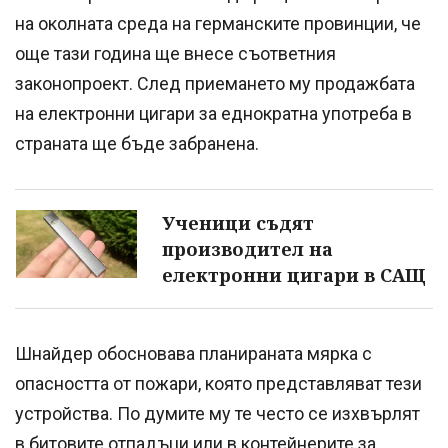
на околната среда на германските провинции, че
още тази година ще внесе съответния
законопроект. След приемането му продажбата
на електронни цигари за еднократна употреба в
страната ще бъде забранена.
Ученици съдят
производител на
електронни цигари в САЩ
Шнайдер обосновава планираната мярка с
опасността от пожари, която представляват тези
устройства. По думите му те често се изхвърлят
в битовите отпадъци или в контейнерите за