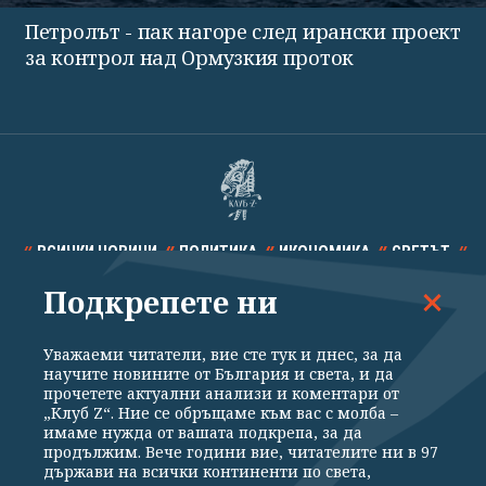
Петролът - пак нагоре след ирански проект
за контрол над Ормузкия проток
ВСИЧКИ НОВИНИ
ПОЛИТИКА
ИКОНОМИКА
СВЕТЪТ
Подкрепете ни
СПОРТ
КУЛТУРА
ТЕХНОЛОГИИ
КАЛЕЙДОСКОП
МНЕНИЯ
Уважаеми читатели, вие сте тук и днес, за да
научите новините от България и света, и да
прочетете актуални анализи и коментари от
„Клуб Z“. Ние се обръщаме към вас с молба –
имаме нужда от вашата подкрепа, за да
продължим. Вече години вие, читателите ни в 97
Общи условия
Политика за поверителност
държави на всички континенти по света,