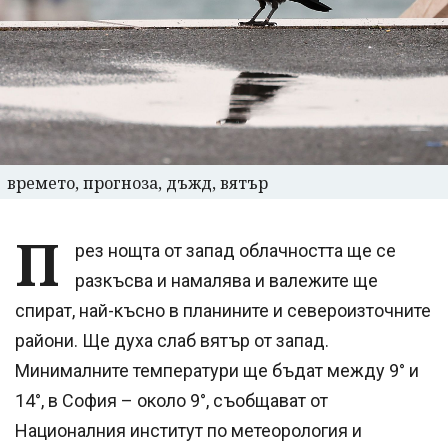
времето, прогноза, дъжд, вятър
П
рез нощта от запад облачността ще се
разкъсва и намалява и валежите ще
спират, най-късно в планините и североизточните
райони. Ще духа слаб вятър от запад.
Минималните температури ще бъдат между 9° и
14°, в София – около 9°, съобщават от
Националния институт по метеорология и