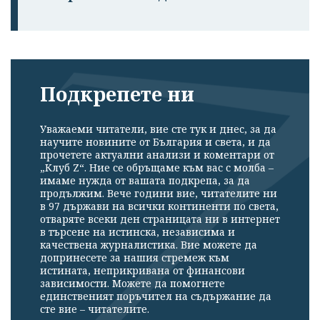
Подкрепете ни
Уважаеми читатели, вие сте тук и днес, за да
научите новините от България и света, и да
прочетете актуални анализи и коментари от
„Клуб Z“. Ние се обръщаме към вас с молба –
имаме нужда от вашата подкрепа, за да
продължим. Вече години вие, читателите ни
в 97 държави на всички континенти по света,
отваряте всеки ден страницата ни в интернет
в търсене на истинска, независима и
качествена журналистика. Вие можете да
допринесете за нашия стремеж към
истината, неприкривана от финансови
зависимости. Можете да помогнете
единственият поръчител на съдържание да
сте вие – читателите.