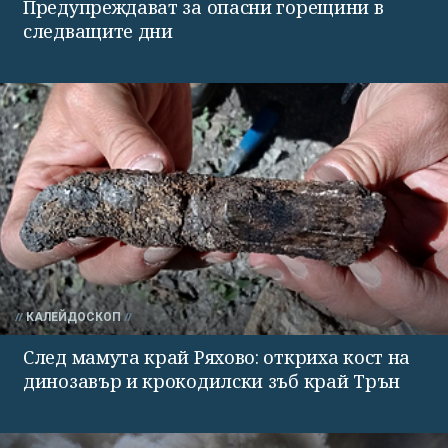
Предупреждават за опасни горещини в
следващите дни
КАЛЕЙДОСКОП
След мамута край Ряхово: откриха кост на
динозавър и крокодилски зъб край Трън