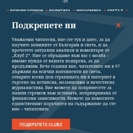
ВСИЧКИ НОВИНИ
ПОЛИТИКА
ИКОНОМИКА
СВЕТЪТ
Подкрепете ни
СПОРТ
КУЛТУРА
ТЕХНОЛОГИИ
КАЛЕЙДОСКОП
МНЕНИЯ
Уважаеми читатели, вие сте тук и днес, за да
научите новините от България и света, и да
прочетете актуални анализи и коментари от
„Клуб Z“. Ние се обръщаме към вас с молба –
имаме нужда от вашата подкрепа, за да
продължим. Вече години вие, читателите ни в 97
Общи условия
Политика за поверителност
държави на всички континенти по света,
отваряте всеки ден страницата ни в интернет в
Реклама
Партньори
Контакти
За Клуб Z
търсене на истинска, независима и качествена
Екип
Подкрепете ни
журналистика. Вие можете да допринесете за
нашия стремеж към истината, неприкривана от
финансови зависимости. Можете да помогнете
единственият поръчител на съдържание да сте
Издател на www.clubz.bg е „Клуб Зебра Медия“ ЕООД, София, ул. "Алеко
вие – читателите.
Константинов" 3. Всички права запазени 2026 „Клуб Зебра Медия“
ЕООД.
Препечатването на материали, снимки и видео от www.clubz.bg без
разрешение ще бъде преследвано по съдебен път, съгласно
ПОДКРЕПЕТЕ CLUBZ
ОБЩИТЕ УСЛОВИЯ