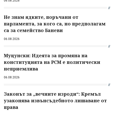
06.08.2026
Не знам ядките, поръчани от
парламента, за кого са, но предполагам
са за семейство Баневи
06.08.2026
Муцунски: Идеята за промяна на
конституцията на РСМ е политически
неприемлива
06.08.2026
Законът за „вечните изроди“: Кремъл
узаконява извънсъдебното лишаване от
права