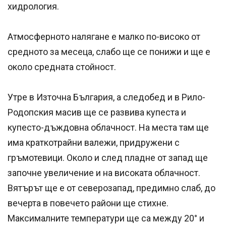
хидрология.
Атмосферното налягане е малко по-високо от
средното за месеца, слабо ще се понижи и ще е
около средната стойност.
Утре в Източна България, а следобед и в Рило-
Родопския масив ще се развива купеста и
купесто-дъждовна облачност. На места там ще
има краткотрайни валежи, придружени с
гръмотевици. Около и след пладне от запад ще
започне увеличение и на високата облачност.
Вятърът ще е от северозапад, предимно слаб, до
вечерта в повечето райони ще стихне.
Максималните температури ще са между 20° и