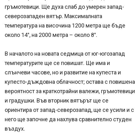
гръмотевици. Ще духа слаб до умерен запад-
северозападен вятър. Максималната
температура на височина 1200 метра ще бъде
около 14°, на 2000 метра – около 8°.
В началото на новата седмица от юг-югозапад
температурите ще се повишат. Ще има и
слънчеви часове, но и развитие на купеста и
купесто-дъждовна облачност; остава с повишена
вероятност за краткотрайни валежи, гръмотевици
и градушки. Във вторник вятърът ще се
ориентира от запад-северозапад, ще се усили и с
него ще започне да нахлува сравнително студен
въздух.