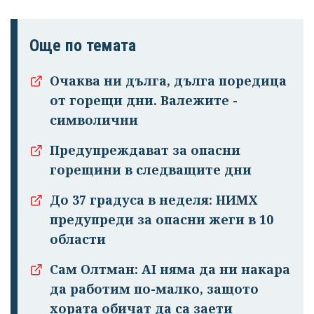
Още по темата
Очаква ни дълга, дълга поредица
от горещи дни. Валежите -
символични
Предупреждават за опасни
Успешно
горещини в следващите дни
излязохте от
профила си!
До 37 градуса в неделя: НИМХ
предупреди за опасни жеги в 10
области
Сам Олтман: AI няма да ни накара
да работим по-малко, защото
хората обичат да са заети