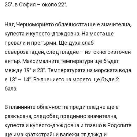
25°, в София – около 22°.
Над Черноморието облачността ще е значителна,
купеста и купесто-дъждовна. На места ще
превали и прегърми. Ще духа слаб
северозападен, след пладне – изток-югоизточен
вятър. Максималните температури ще бъдат
между 19° и 23°. Температурата на морската вода
е 13° – 14°. Вълнението на морето ще бъде 2
бала.
В планините облачността преди пладне ще е
разкъсана, следобед предимно значителна,
купеста и купесто-дъждовна и главно в Родопите
ще има краткотрайни валежи от дъжд и