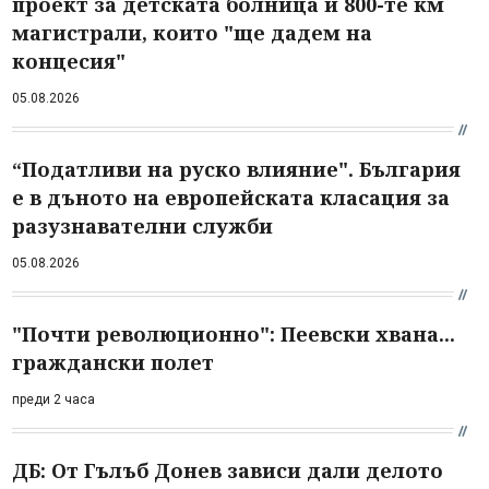
проект за детската болница и 800-те км
магистрали, които "ще дадем на
концесия"
05.08.2026
“Податливи на руско влияние". България
е в дъното на европейската класация за
разузнавателни служби
05.08.2026
"Почти революционно": Пеевски хвана...
граждански полет
преди 2 часа
ДБ: От Гълъб Донев зависи дали делото