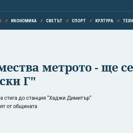
А
ИКОНОМИКА
СВЕТЪТ
СПОРТ
КУЛТУРА
ТЕХ
мества метрото - ще с
ски Г"
а стига до станция "Хаджи Димитър"
нят от общината