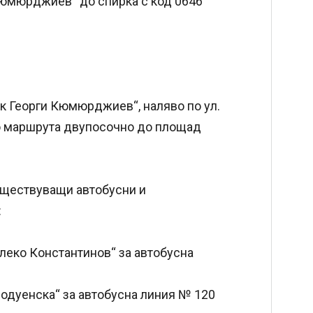
 Кюмюрджиев“ до спирка с код 0646
чик Георги Кюмюрджиев“, наляво по ул.
 по маршрута двупосочно до площад
ъществуващи автобусни и
:
Алеко Константинов“ за автобусна
Подуенска“ за автобусна линия № 120