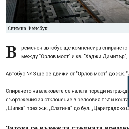
Снимка Фейсбук
В
ременен автобус ще компенсира спирането н
между "Орлов мост" и кв. "Хаджи Димитър",
Автобус № 3 ще се движи от "Орлов мост" до ж.к. "
Спирането на влаковете се налага поради изгражд
съоръжения за отклонение в релсовия път и контак
„Шипка“ през ж.к. „Слатина“ до бул. „Цариградско 
Затова се въвежда следната време