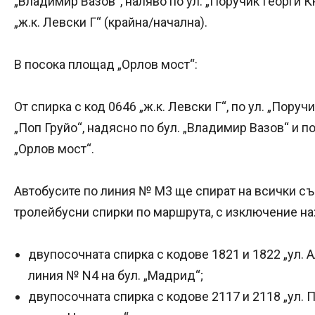
„Владимир Вазов“, наляво по ул. „Поручик Георги
„ж.к. Левски Г“ (крайна/начална).
В посока площад „Орлов мост“:
От спирка с код 0646 „ж.к. Левски Г“, по ул. „Пору
„Поп Груйо“, надясно по бул. „Владимир Вазов“ и
„Орлов мост“.
Автобусите по линия № М3 ще спират на всички с
тролейбусни спирки по маршрута, с изключение на
двупосочната спирка с кодове 1821 и 1822 „ул. 
линия № N4 на бул. „Мадрид“;
двупосочната спирка с кодове 2117 и 2118 „ул. 