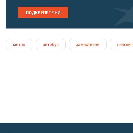
ПОДКРЕПЕТЕ НИ
метро
автобус
заместване
левски 