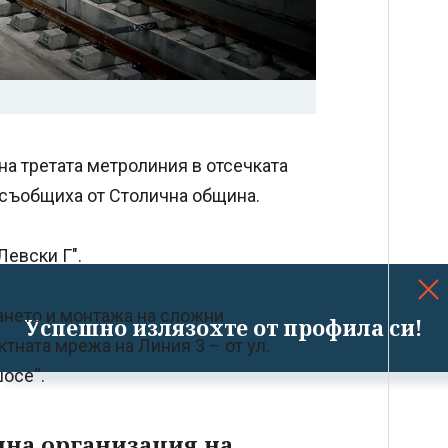
а третата метролиния в отсечката
 съобщиха от Столична община.
Левски Г".
ането и монтажа на сложни
Успешно излязохте от профила си!
тната мрежа на Линия 3 – от ул.
шосе“.
нна организация на