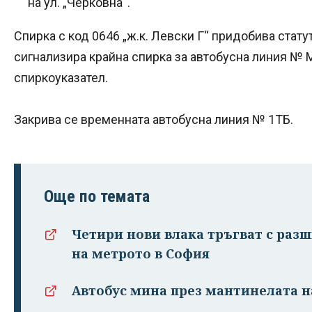
на ул. „Черковна“.
Спирка с код 0646 „ж.к. Левски Г“ придобива статут
сигнализира крайна спирка за автобусна линия №
спиркоуказател.
Закрива се временната автобусна линия № 1ТБ.
Още по темата
Четири нови влака тръгват с раз
на метрото в София
Автобус мина през мантинелата н