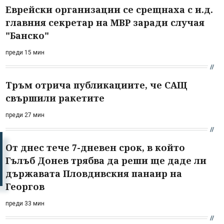
Еврейски организации се срещнаха с и.д.
главния секретар на МВР заради случая
"Банско"
преди 15 мин
Тръм отрича публикациите, че САЩ
свършили ракетите
преди 27 мин
От днес тече 7-дневен срок, в който
Гълъб Донев трябва да реши ще даде ли
държавата Пловдивския панаир на
Георгов
преди 33 мин