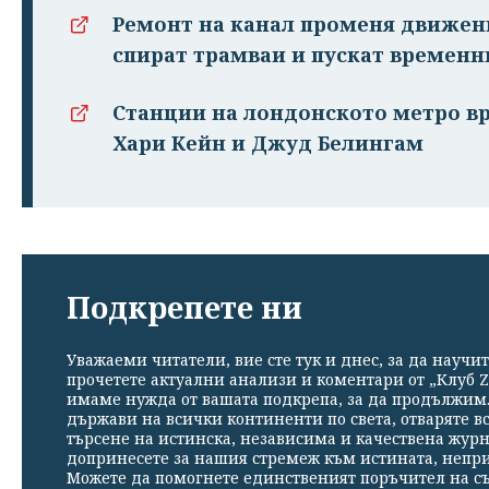
Ремонт на канал променя движени
спират трамваи и пускат времен
Станции на лондонското метро в
Хари Кейн и Джуд Белингам
Подкрепете ни
Уважаеми читатели, вие сте тук и днес, за да научит
прочетете актуални анализи и коментари от „Клуб Z
имаме нужда от вашата подкрепа, за да продължим. 
държави на всички континенти по света, отваряте в
търсене на истинска, независима и качествена жур
допринесете за нашия стремеж към истината, непр
Можете да помогнете единственият поръчител на съ