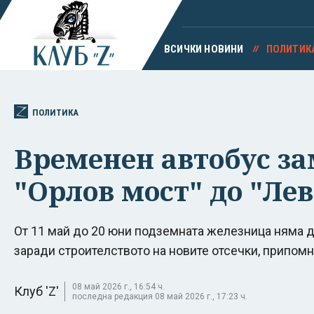
ВСИЧКИ НОВИНИ
ПОЛИТИК
ПОЛИТИКА
Временен автобус за
"Орлов мост" до "Лев
От 11 май до 20 юни подземната железница няма д
заради строителството на новите отсечки, припом
08 май 2026 г., 16:54 ч.
Клуб 'Z'
последна редакция 08 май 2026 г., 17:23 ч.