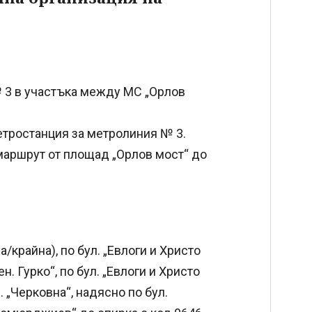
 3 в участъка между МС „Орлов
етростанция за метролиния № 3.
маршрут от площад „Орлов мост“ до
/крайна), по бул. „Евлоги и Христо
н. Гурко“, по бул. „Евлоги и Христо
. „Черковна“, надясно по бул.