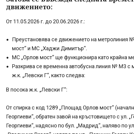
движението:
От 11.05.2026 г. до 20.06.2026 г.:
Преустановява се движението на метролиния №
мост“ и МС „Хаджи Димитър“.
МС „Орлов мост“ ще функционира като крайна м
Разкрива се временна автобусна линия № М3 с 
ж.к. „Левски Г“, както следва:
В посока ж.к. „Левски Г“:
От спирка с код 1289 „Площад Орлов мост“ (начална
Георгиеви“, обратен завой на кръстовището с ул. „Ге
Георгиеви“, надясно по бул. „Мадрид“, наляво по ул