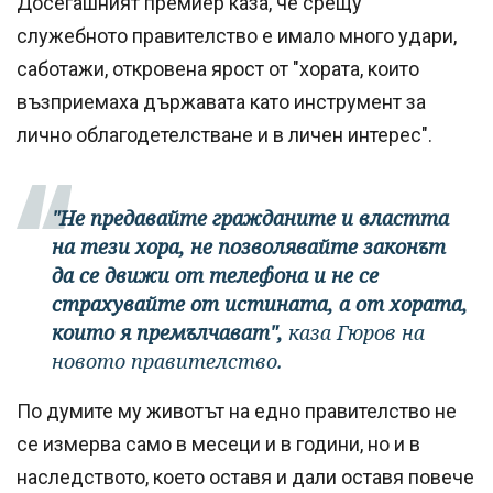
Досегашният премиер каза, че срещу
служебното правителство е имало много удари,
саботажи, откровена ярост от "хората, които
възприемаха държавата като инструмент за
лично облагодетелстване и в личен интерес".
"Не предавайте гражданите и властта
на тези хора, не позволявайте законът
да се движи от телефона и не се
страхувайте от истината, а от хората,
които я премълчават",
каза Гюров на
новото правителство.
По думите му животът на едно правителство не
се измерва само в месеци и в години, но и в
наследството, което оставя и дали оставя повече