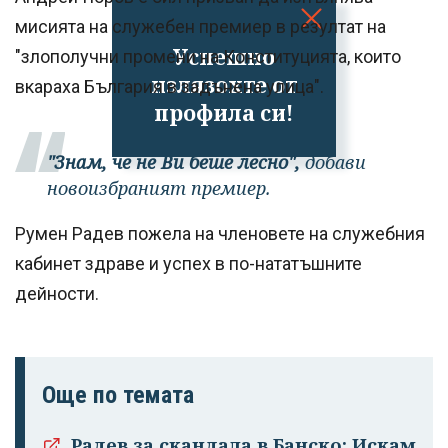
мисията на служебен премиер в резултат на
Успешно
"злополучни промени на Конституцията, които
излязохте от
вкараха България в задънена улица".
профила си!
"Знам, че не Ви беше лесно",
добави
новоизбраният премиер.
Румен Радев пожела на членовете на служебния
кабинет здраве и успех в по-нататъшните
дейности.
Още по темата
Радев за скандала в Банско: Искам