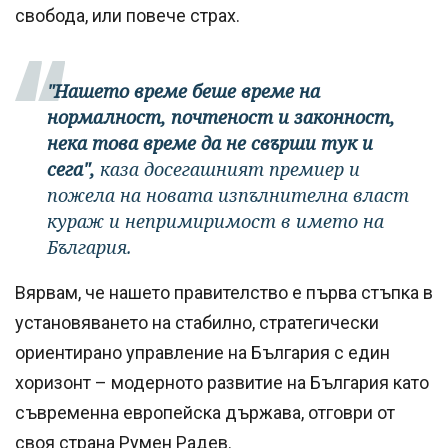
свобода, или повече страх.
"Нашето време беше време на
нормалност, почтеност и законност,
нека това време да не свърши тук и
сега",
каза досегашният премиер и
пожела на новата изпълнителна власт
кураж и непримиримост в името на
България.
Вярвам, че нашето правителство е първа стъпка в
установяването на стабилно, стратегически
ориентирано управление на България с един
хоризонт – модерното развитие на България като
съвременна европейска държава, отговри от
своя страна Румен Радев.