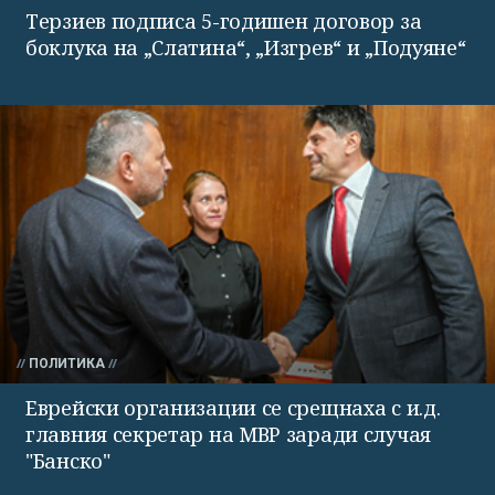
Терзиев подписа 5-годишен договор за
боклука на „Слатина“, „Изгрев“ и „Подуяне“
ПОЛИТИКА
Еврейски организации се срещнаха с и.д.
главния секретар на МВР заради случая
"Банско"