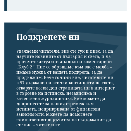
Подкрепете ни
Уважаеми читатели, вие сте тук и днес, за да
научите новините от България и света, и да
прочетете актуални анализи и коментари от
„Клуб Z“. Ние се обръщаме към вас с молба –
имаме нужда от вашата подкрепа, за да
продължим. Вече години вие, читателите ни
в 97 държави на всички континенти по света,
отваряте всеки ден страницата ни в интернет
в търсене на истинска, независима и
качествена журналистика. Вие можете да
допринесете за нашия стремеж към
истината, неприкривана от финансови
зависимости. Можете да помогнете
единственият поръчител на съдържание да
сте вие – читателите.