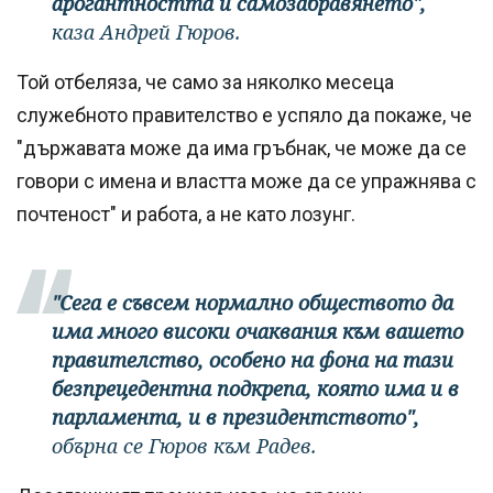
арогантността и самозабравянето",
каза Андрей Гюров.
Той отбеляза, че само за няколко месеца
служебното правителство е успяло да покаже, че
"държавата може да има гръбнак, че може да се
говори с имена и властта може да се упражнява с
почтеност" и работа, а не като лозунг.
"Сега е съвсем нормално обществото да
има много високи очаквания към вашето
правителство, особено на фона на тази
безпрецедентна подкрепа, която има и в
парламента, и в президентството",
обърна се Гюров към Радев.