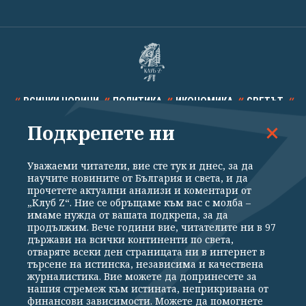
ВСИЧКИ НОВИНИ
ПОЛИТИКА
ИКОНОМИКА
СВЕТЪТ
Подкрепете ни
СПОРТ
КУЛТУРА
ТЕХНОЛОГИИ
КАЛЕЙДОСКОП
МНЕНИЯ
Уважаеми читатели, вие сте тук и днес, за да
научите новините от България и света, и да
прочетете актуални анализи и коментари от
„Клуб Z“. Ние се обръщаме към вас с молба –
имаме нужда от вашата подкрепа, за да
продължим. Вече години вие, читателите ни в 97
Общи условия
Политика за поверителност
държави на всички континенти по света,
отваряте всеки ден страницата ни в интернет в
Реклама
Партньори
Контакти
За Клуб Z
търсене на истинска, независима и качествена
Екип
Подкрепете ни
журналистика. Вие можете да допринесете за
нашия стремеж към истината, неприкривана от
финансови зависимости. Можете да помогнете