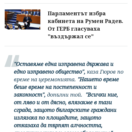
Парламентът избра
кабинета на Румен Радев.
От ГЕРБ гласуваха
"въздържал се"
"Оставяме една изправена държава и
едно изправено общество",
каза Гюров по
време на церемонията.
"Нашето време
беше време на постепенност и
законност",
допълни той.
"Всички ние,
от ляво и от дясно, влязохме в тази
сграда, защото българските граждани
излязоха по площадите, защото
отказаха да търпят алчността,