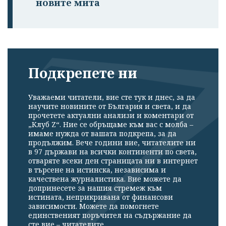
новите мита
Подкрепете ни
Уважаеми читатели, вие сте тук и днес, за да
научите новините от България и света, и да
прочетете актуални анализи и коментари от
„Клуб Z“. Ние се обръщаме към вас с молба –
имаме нужда от вашата подкрепа, за да
продължим. Вече години вие, читателите ни
в 97 държави на всички континенти по света,
отваряте всеки ден страницата ни в интернет
в търсене на истинска, независима и
качествена журналистика. Вие можете да
допринесете за нашия стремеж към
истината, неприкривана от финансови
зависимости. Можете да помогнете
единственият поръчител на съдържание да
сте вие – читателите.