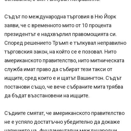
Съдът по международна търговия в Ню Йорк
заяви, че с временното мито от 10 процента
президентът е надхвърлил правомощията си.
Според решението Тръмп е тълкувал неправилно
търговския закон, на който се е позовал. Нито
американското правителство, нито митническата
служба имат право да събират тези такси от
ищците, сред които е и щатът Вашингтон. Съдът
постанови също, че вече събраните мита трябва
да бъдат възстановени на ищците.
Съдиите смятат, че американското правителство
не е успяло достатъчно убедително да докаже
наличието на „фундаментални международни