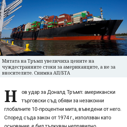
Митата на Тръмп увеличиха цените на
чуждестранните стоки за американците, а не за
вносителите. Снимка АП/БТА
Н
ов удар за Доналд Тръмп: американски
търговски съд обяви за незаконни
глобалните 10-процентни мита, въведени от него.
Според съда закон от 1974 г., използван като
основание, е бил тълкуван неправилно.