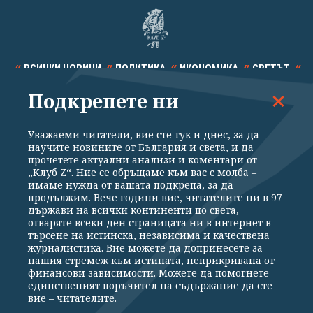
ВСИЧКИ НОВИНИ
ПОЛИТИКА
ИКОНОМИКА
СВЕТЪТ
Подкрепете ни
СПОРТ
КУЛТУРА
ТЕХНОЛОГИИ
КАЛЕЙДОСКОП
МНЕНИЯ
Уважаеми читатели, вие сте тук и днес, за да
научите новините от България и света, и да
прочетете актуални анализи и коментари от
„Клуб Z“. Ние се обръщаме към вас с молба –
имаме нужда от вашата подкрепа, за да
продължим. Вече години вие, читателите ни в 97
Общи условия
Политика за поверителност
държави на всички континенти по света,
отваряте всеки ден страницата ни в интернет в
Реклама
Партньори
Контакти
За Клуб Z
търсене на истинска, независима и качествена
Екип
Подкрепете ни
журналистика. Вие можете да допринесете за
нашия стремеж към истината, неприкривана от
финансови зависимости. Можете да помогнете
единственият поръчител на съдържание да сте
Издател на www.clubz.bg е „Клуб Зебра Медия“ ЕООД, София, ул. "Алеко
вие – читателите.
Константинов" 3. Всички права запазени 2026 „Клуб Зебра Медия“
ЕООД.