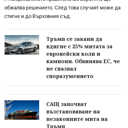
обжалва решението. След това случаят може да
стигне и до Върховния съд.
Тръмп се закани да
вдигне с 25% митата за
европейски коли и
камиони. Обвинява ЕС, че
не спазвал
споразумението
САЩ започват
възстановяване на
незаконните мита на
Тръмп