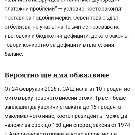
платежни проблеми“ — условие, което законът
поставя за подобни мерки. Освен това съдът
отбелязва, че указът на Тръмп се позовава на
търговски и бюджетни дефицити, докато законът
говори конкретно за дефицити в платежния
баланс.
Вероятно ще има обжалване
От 24 февруари 2026 г. САЩ налагат 10-процентно
мито върху повечето вносни стоки. Тръмп беше
заплашил да увеличи ставката до 15 процента —
максималното ниво, което президентът може да
наложи за срок до 150 дни според закона от 1974
г. Американското правителство вероятно ще