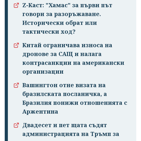
Z-Каст: "Хамас" за първи път
Успешно
говори за разоръжаване.
излязохте от
Исторически обрат или
профила си!
тактически ход?
Китай ограничава износа на
дронове за САЩ и налага
контрасанкции на американски
организации
Вашингтон отне визата на
бразилската посланичка, а
Бразилия понижи отношенията с
Аржентина
Двадесет и пет щата съдят
администрацията на Тръмп за