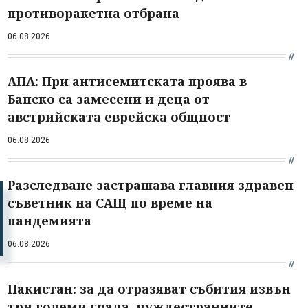
противоракетна отбрана
06.08.2026
АПА: При антисемитската проява в
Банско са замесени и деца от
австрийската еврейска общност
06.08.2026
Разследване застрашава главния здравен
съветник на САЩ по време на
пандемията
06.08.2026
Пакистан: за да отразяват събития извън
три големи града, чуждестранните