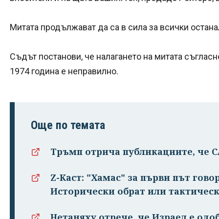
Митата продължават да са в сила за всички остана
Съдът постанови, че налагането на митата съгласн
1974 година е неправилно.
Още по темата
Тръмп отрича публикациите, че 
Z-Каст: "Хамас" за първи път гово
Исторически обрат или тактическ
Нетаняху отрече, че Израел е одо