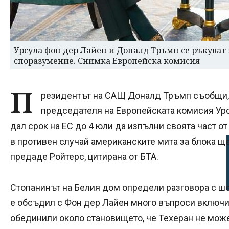
Урсула фон дер Лайен и Доналд Тръмп се ръкуват 
споразумение. Снимка Европейска комисия
П
резидентът на САЩ Доналд Тръмп съобщи, ч
председателя на Европейската комисия Урсу
дал срок на ЕС до 4 юли да изпълни своята част 
в противен случай американските мита за блока щ
предаде Ройтерс, цитирана от БТА.
Стопанинът на Белия дом определи разговора с шеф
е обсъдил с Фон дер Лайен много въпроси включит
обединили около становището, че Техеран не може