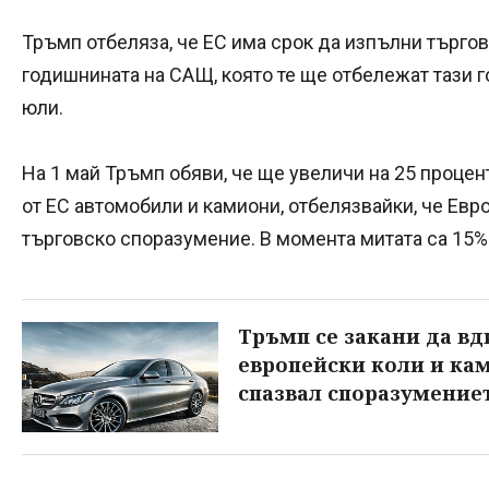
Тръмп отбеляза, че ЕС има срок да изпълни търго
годишнината на САЩ, която те ще отбележат тази г
юли.
На 1 май Тръмп обяви, че ще увеличи на 25 процен
от ЕС автомобили и камиони, отбелязвайки, че Ев
търговско споразумение. В момента митата са 15%
Тръмп се закани да вд
европейски коли и кам
спазвал споразумение