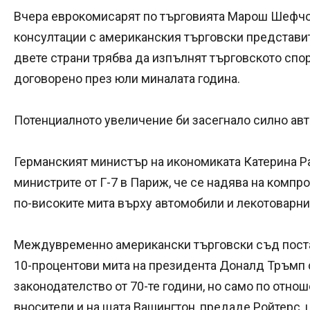
Вчера еврокомисарят по търговията Марош Шефч
консултации с американския търговски представит
двете страни трябва да изпълнят търговското спо
договорено през юли миналата година.
Потенциалното увеличение би засегнало силно ав
Германският министър на икономиката Катерина Ра
министрите от Г-7 в Париж, че се надява на компр
по-високите мита върху автомобили и лекотоварни
Междувременно американски търговски съд поста
10-процентови мита на президента Доналд Тръмп 
законодателство от 70-те години, но само по отно
вносители и на щата Вашингтон, предаде Ройтерс, ц