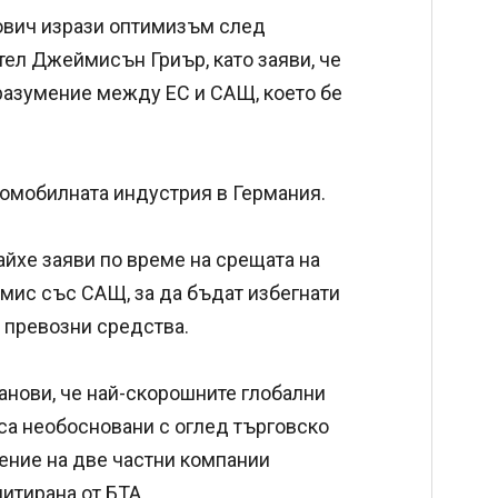
ович изрази оптимизъм след
ел Джеймисън Гриър, като заяви, че
разумение между ЕС и САЩ, което бе
томобилната индустрия в Германия.
йхе заяви по време на срещата на
омис със САЩ, за да бъдат избегнати
 превозни средства.
нови, че най-скорошните глобални
са необосновани с оглед търговско
шение на две частни компании
итирана от БТА.