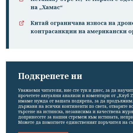
на „Хамас“
Китай ограничава износа на дрон
контрасанкции на американски о
Подкрепете ни
Уважаеми читатели, вие сте тук и днес, за да научит
прочетете актуални анализи и коментари от „Клуб Z
имаме нужда от вашата подкрепа, за да продължим. 
държави на всички континенти по света, отваряте в
търсене на истинска, независима и качествена жур
допринесете за нашия стремеж към истината, непр
Можете да помогнете единственият поръчител на съ