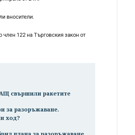
ли вносители.
о член 122 на Търговския закон от
САЩ свършили ракетите
ри за разоръжаване.
и ход?
брил плана за разоръжаване