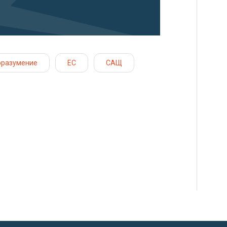
оразумение
ЕС
САЩ