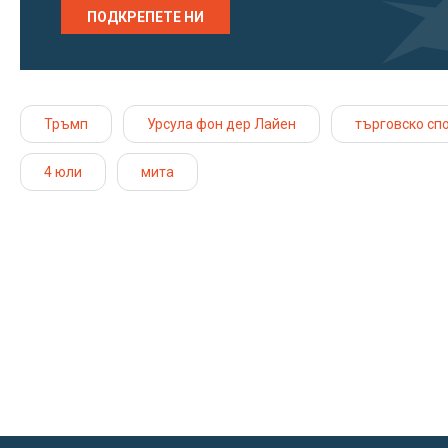
ПОДКРЕПЕТЕ НИ
Тръмп
Урсула фон дер Лайен
търговско сп
4 юли
мита