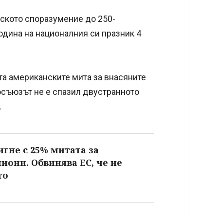
вското споразумение до 250-
одина на националния си празник 4
та американските мита за внасяните
росъюзът не е спазил двустранното
.
игне с 25% митата за
иони. Обвинява ЕС, че не
то