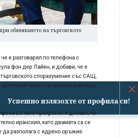
при обявяването на търговското
е е разговарял по телефона с
ла фон дер Лайен, и добави, че е
от търговското споразумение със САЩ,
е достигнат много по-високи равнища,
Успешно излязохте от профила си!
а на ЕК като прекрасен и добави, че
елно иранския, като двамата са се
 да разполага с ядрено оръжие.