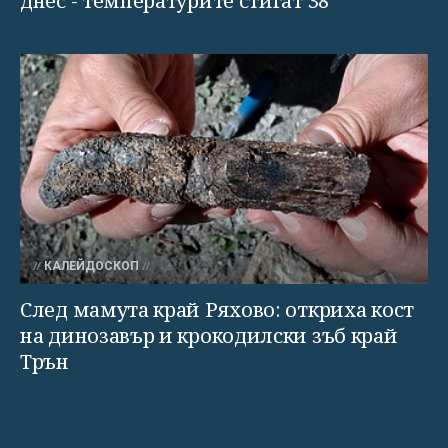
днес - температурите стигат 38°
КАЛЕЙДОСКОП
След мамута край Ряхово: откриха кост
на динозавър и крокодилски зъб край
Трън