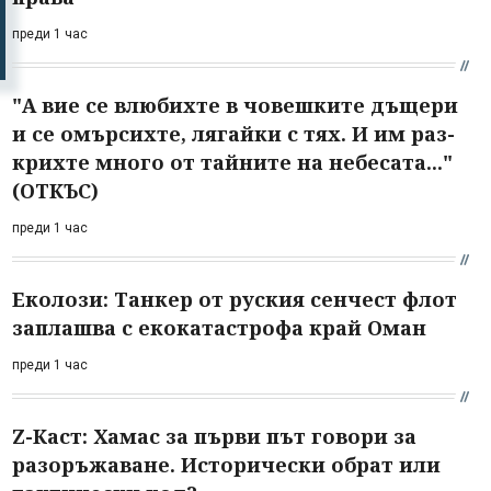
преди 1 час
"А вие се влюбихте в чо­вешките дъщери
и се омърсихте, лягайки с тях. И им раз­
крихте много от тайните на небесата..."
(ОТКЪС)
преди 1 час
Еколози: Танкер от руския сенчест флот
заплашва с екокатастрофа край Оман
преди 1 час
Z-Каст: Хамас за първи път говори за
разоръжаване. Исторически обрат или