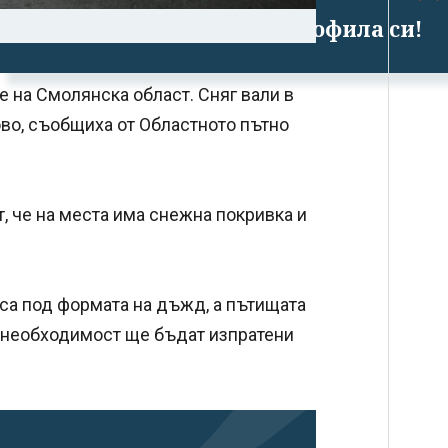
Успешно излязохте от профила си!
 на Смолянска област. Сняг вали в
во, съобщиха от Областното пътно
, че на места има снежна покривка и
 са под формата на дъжд, а пътищата
и необходимост ще бъдат изпратени