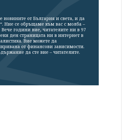
е новините от България и света, и да
“. Ние се обръщаме към вас с молба –
Вече години вие, читателите ни в 97
секи ден страницата ни в интернет в
налистика. Вие можете да
икривана от финансови зависимости.
държание да сте вие – читателите.