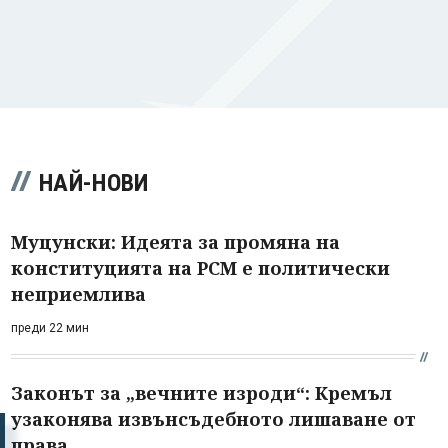
НАЙ-НОВИ
Муцунски: Идеята за промяна на
конституцията на РСМ е политически
неприемлива
преди 22 мин
Законът за „вечните изроди“: Кремъл
узаконява извънсъдебното лишаване от
права