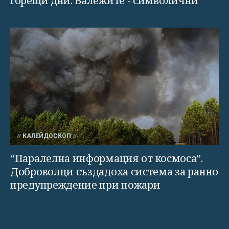
горещи дни. Валежите - символични
КАЛЕЙДОСКОП
“Паралелна информация от космоса”.
Доброволци създадоха система за ранно
предупреждение при пожари