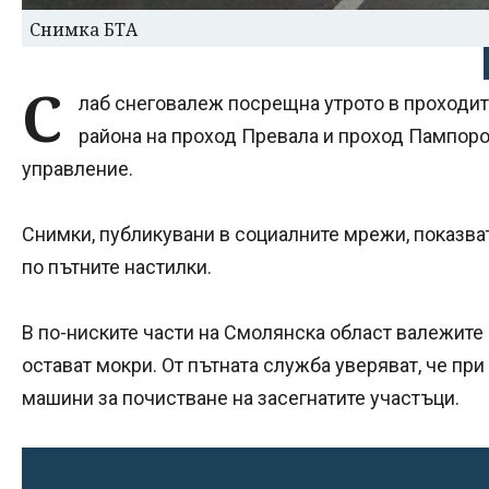
Снимка БТА
С
лаб снеговалеж посрещна утрото в проходите
района на проход Превала и проход Пампоро
управление.
Снимки, публикувани в социалните мрежи, показват
по пътните настилки.
В по-ниските части на Смолянска област валежите
остават мокри. От пътната служба уверяват, че пр
машини за почистване на засегнатите участъци.