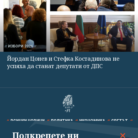
ИЗБОРИ 2026
Йордан Цонев и Стефка Костадинова не
успяха да станат депутати от ДПС
ВСИЧКИ НОВИНИ
ПОЛИТИКА
ИКОНОМИКА
СВЕТЪТ
Подкрепете ни
СПОРТ
КУЛТУРА
ТЕХНОЛОГИИ
КАЛЕЙДОСКОП