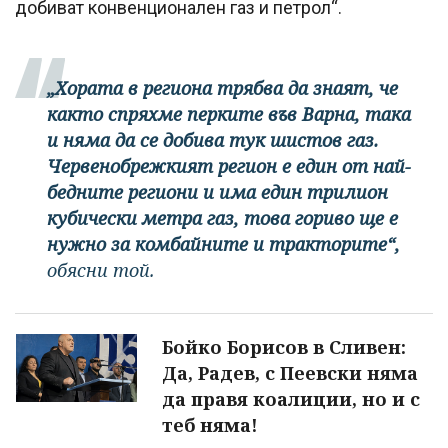
добиват конвенционален газ и петрол“.
„Хората в региона трябва да знаят, че
както спряхме перките във Варна, така
и няма да се добива тук шистов газ.
Червенобрежкият регион е един от най-
бедните региони и има един трилион
кубически метра газ, това гориво ще е
нужно за комбайните и тракторите“,
обясни той.
Бойко Борисов в Сливен:
Да, Радев, с Пеевски няма
да правя коалиции, но и с
теб няма!