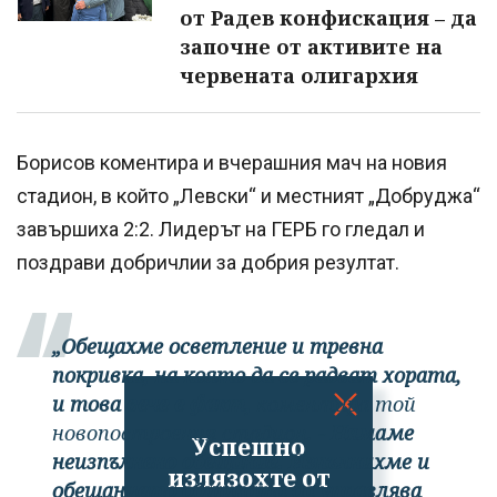
от Радев конфискация – да
започне от активите на
червената олигархия
Борисов коментира и вчерашния мач на новия
стадион, в който „Левски“ и местният „Добруджа“
завършиха 2:2. Лидерът на ГЕРБ го гледал и
поздрави добричлии за добрия резултат.
„Обещахме осветление и тревна
покривка, на която да се радват хората,
и това вече е факт,
коментира той
новопостроения стадион.
- Нямаме
Успешно
неизпълнено обещание. Изпълнихме и
излязохте от
обещанието общината да управлява