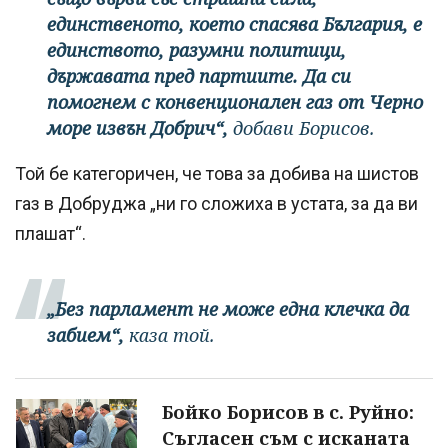
единственото, което спасява България, е
единството, разумни политици,
държавата пред партиите. Да си
помогнем с конвенционален газ от Черно
море извън Добрич“,
добави Борисов.
Той бе категоричен, че това за добива на шистов
газ в Добруджа „ни го сложиха в устата, за да ви
плашат“.
„Без парламент не може една клечка да
забием“,
каза той.
Бойко Борисов в с. Руйно:
Съгласен съм с исканата