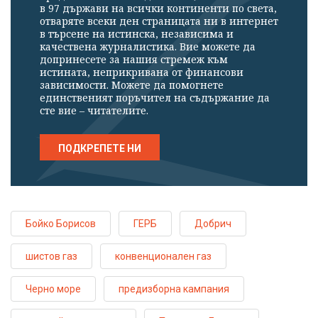
в 97 държави на всички континенти по света,
отваряте всеки ден страницата ни в интернет
в търсене на истинска, независима и
качествена журналистика. Вие можете да
допринесете за нашия стремеж към
истината, неприкривана от финансови
зависимости. Можете да помогнете
единственият поръчител на съдържание да
сте вие – читателите.
ПОДКРЕПЕТЕ НИ
Бойко Борисов
ГЕРБ
Добрич
шистов газ
конвенционален газ
Черно море
предизборна кампания