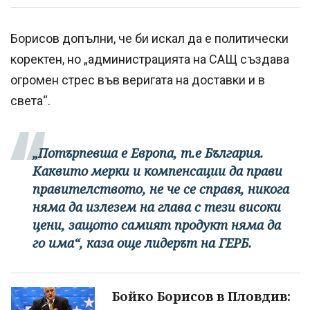
Борисов допълни, че би искал да е политически
коректен, но „администрацията на САЩ създава
огромен стрес във веригата на доставки и в
света“.
„Потърпевша е Европа, т.е България.
Каквито мерки и компенсации да прави
правителството, не че се справя, никога
няма да излезем на глава с тези високи
цени, защото самият продукт няма да
го има“, каза още лидерът на ГЕРБ.
Бойко Борисов в Пловдив: