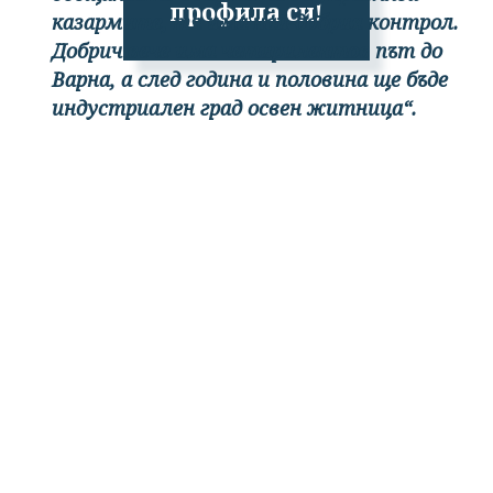
профила си!
казармите, тя има най-добрия контрол.
Добрич вече има четирилентов път до
Варна, а след година и половина ще бъде
индустриален град освен житница“.