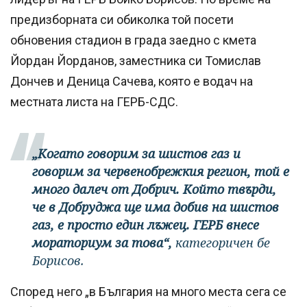
предизборната си обиколка той посети
обновения стадион в града заедно с кмета
Йордан Йорданов, заместника си Томислав
Дончев и Деница Сачева, която е водач на
местната листа на ГЕРБ-СДС.
„Когато говорим за шистов газ и
говорим за червенобрежкия регион, той е
много далеч от Добрич. Който твърди,
че в Добруджа ще има добив на шистов
газ, е просто един лъжец. ГЕРБ внесе
мораториум за това“,
категоричен бе
Борисов.
Според него „в България на много места сега се