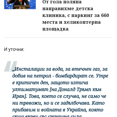
От гола поляна
направихме детска
клиника, с паркинг за 660
места и хеликоптерна
площадка
И уточни:
„Инсталации за вода, за втечнен газ, за
добив на петрол - бомбардират се. Утре
е критичен ден, защото изтича
ултиматумът [на Доналд Тръмп към
Иран]. Това, което се случва, не само че
ни тревожи, но и се задълбочава. Като
прибавим и войната в Украйна, която
също върви със страшна сила,