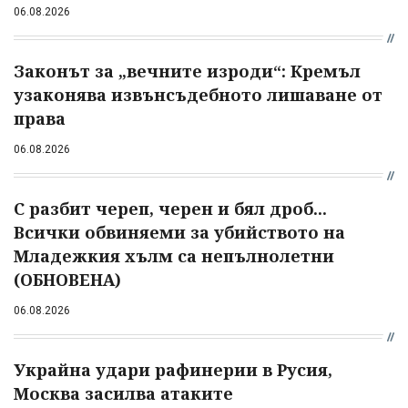
06.08.2026
Законът за „вечните изроди“: Кремъл
узаконява извънсъдебното лишаване от
права
06.08.2026
С разбит череп, черен и бял дроб...
Всички обвиняеми за убийството на
Младежкия хълм са непълнолетни
(ОБНОВЕНА)
06.08.2026
Украйна удари рафинерии в Русия,
Москва засилва атаките