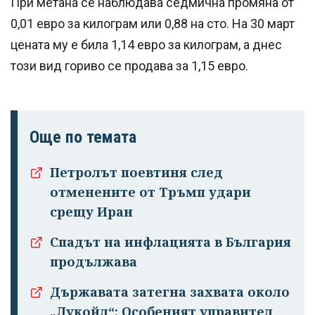
При метана се наблюдава седмична промяна от
0,01 евро за килограм или 0,88 на сто. На 30 март
цената му е била 1,14 евро за килограм, а днес
този вид гориво се продава за 1,15 евро.
Още по темата
Петролът поевтиня след
отменените от Тръмп удари
срещу Иран
Спадът на инфлацията в България
продължава
Държавата затегна захвата около
„Лукойл“: Особеният управител