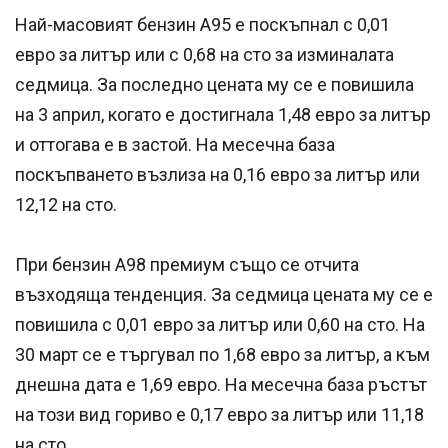
Най-масовият бензин А95 е поскъпнал с 0,01
евро за литър или с 0,68 на сто за изминалата
седмица. За последно цената му се е повишила
на 3 април, когато е достигнала 1,48 евро за литър
и оттогава е в застой. На месечна база
поскъпването възлиза на 0,16 евро за литър или
12,12 на сто.
При бензин А98 премиум също се отчита
възходяща тенденция. За седмица цената му се е
повишила с 0,01 евро за литър или 0,60 на сто. На
30 март се е търгувал по 1,68 евро за литър, а към
днешна дата е 1,69 евро. На месечна база ръстът
на този вид гориво е 0,17 евро за литър или 11,18
на сто.