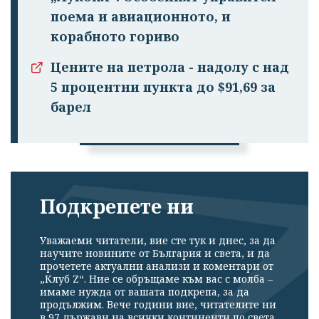
поема и авиационното, и
корабното гориво
Цените на петрола - надолу с над
Успешно
5 процентни пункта до $91,69 за
излязохте от
барел
профила си!
Подкрепете ни
Уважаеми читатели, вие сте тук и днес, за да
научите новините от България и света, и да
прочетете актуални анализи и коментари от
„Клуб Z“. Ние се обръщаме към вас с молба –
имаме нужда от вашата подкрепа, за да
продължим. Вече години вие, читателите ни
в 97 държави на всички континенти по света,