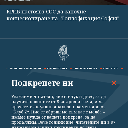
ИКОНОМИКА
КРИБ настоява СОС да започне
концесиониране на "Топлофикация София"
ВСИЧКИ НОВИНИ
ПОЛИТИКА
ИКОНОМИКА
СВЕТЪТ
Подкрепете ни
СПОРТ
КУЛТУРА
ТЕХНОЛОГИИ
КАЛЕЙДОСКОП
МНЕНИЯ
Уважаеми читатели, вие сте тук и днес, за да
научите новините от България и света, и да
прочетете актуални анализи и коментари от
„Клуб Z“. Ние се обръщаме към вас с молба –
имаме нужда от вашата подкрепа, за да
продължим. Вече години вие, читателите ни в 97
Общи условия
Политика за поверителност
държави на всички континенти по света,