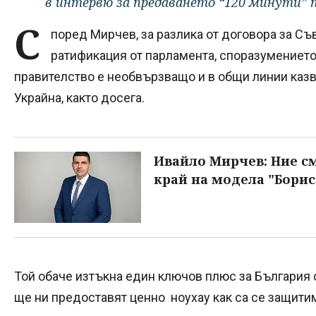
в интервю за предаването “120 минути” п
С
поред Мирчев, за разлика от договора за Съв
ратификация от парламента, споразумението
правителство е необвързващо и в общи линии казв
Украйна, както досега.
Ивайло Мирчев: Ние см
край на модела "Борис
Той обаче изтъкна един ключов плюс за България 
ще ни предоставят ценно ноухау как са се защити