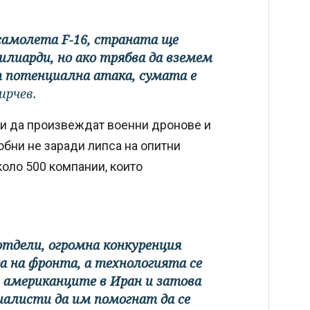
 самолета F-16, страната ще
илиарди, но ако трябва да вземем
т потенциална атака, сумата е
ирчев.
али да произвеждат военни дронове и
обни не заради липса на опитни
коло 500 компании, които
тдели, огромна конкуренция
 на фронта, а технологията се
 и американците в Иран и затова
иалисти да им помогнат да се