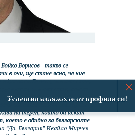
 Бойко Борисов - такъв се
чи в очи, ще стане ясно, че ние
в ядрото на Европа, ние сме тези,
орупцията, ние сме тези, които
 и ние сме тези, които искат да
Успешно излязохте от профила си!
ски завинаги да бъде изхвърлен
кива на терен, които да искат
, което е обидно за българските
на “Да, България” Ивайло Мирчев