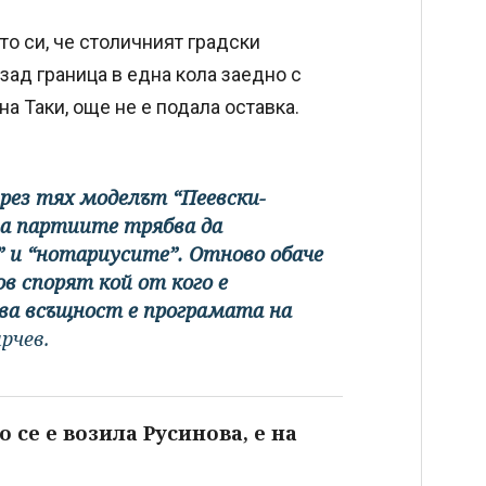
о си, че столичният градски
зад граница в една кола заедно с
на Таки, още не е подала оставка.
рез тях моделът “Пеевски-
на партиите трябва да
 и “нотариусите”. Отново обаче
ов спорят кой от кого е
ва всъщност е програмата на
рчев.
о се е возила Русинова, е на