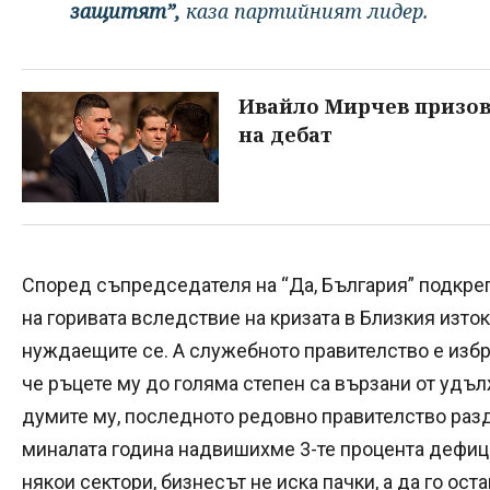
защитят”,
каза партийният лидер.
Ивайло Мирчев призов
на дебат
Според съпредседателя на “Да, България” подкрепа
на горивата вследствие на кризата в Близкия изток 
нуждаещите се. А служебното правителство е изб
че ръцете му до голяма степен са вързани от удъ
думите му, последното редовно правителство разд
миналата година надвишихме 3-те процента дефици
някои сектори, бизнесът не иска пачки, а да го оста