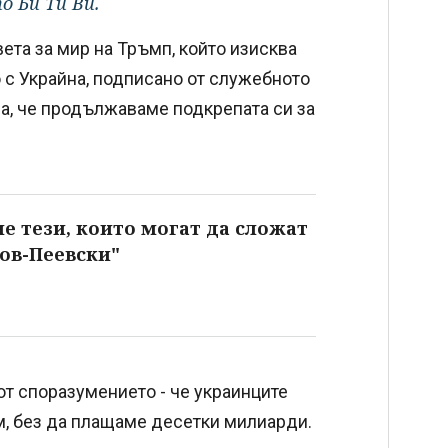
о Би Ти Ви.
ета за мир на Тръмп, който изисква
 с Украйна, подписано от служебното
а, че продължаваме подкрепата си за
е тези, които могат да сложат
ов-Пеевски"
от споразумението - че украинците
м, без да плащаме десетки милиарди.