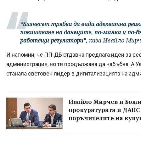
“Бизнесът трябва да види адекватна реа
повишаване на данъците, по-малка и по-
работещи регулатори”,
каза Ивайло Мирч
И напомни, че ПП-ДБ отдавна предлага идеи за р
администрация, но тя продължава да набъбва. А Ук
станала световен лидер в дигитализацията на адми
Ивайло Мирчев и Божи
прокуратурата и ДАНС
поръчителите на купув