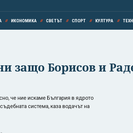
А
ИКОНОМИКА
СВЕТЪТ
СПОРТ
КУЛТУРА
ТЕХ
и защо Борисов и Раде
ясно, че ние искаме България в ядрото
 съдебната система, каза водачът на