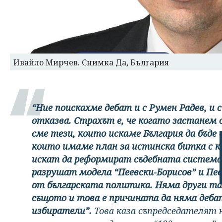
Ивайло Мирчев. Снимка Да, България
“Ние поискахме дебат и с Румен Радев, и с
отказва. Страхът е, че когато застанем о
сме тези, които искаме България да бъде 
които имаме план за истинска битка с к
искат да реформират съдебната система,
разрушат модела “Пеевски-Борисов” и Пеев
от българската политика. Няма други та
същото и това е причината да няма дебат
избиратели”.
Това каза съпредседателят 