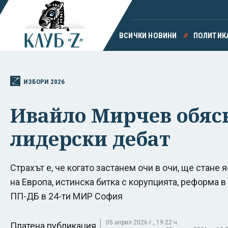
ВСИЧКИ НОВИНИ
ПОЛИТИК
ИЗБОРИ 2026
Ивайло Мирчев обясн
лидерски дебат
Страхът е, че когато застанем очи в очи, ще стане 
на Европа, истинска битка с корупцията, реформа в
ПП-ДБ в 24-ти МИР София
05 април 2026 г., 19:22 ч.
Платена публикация