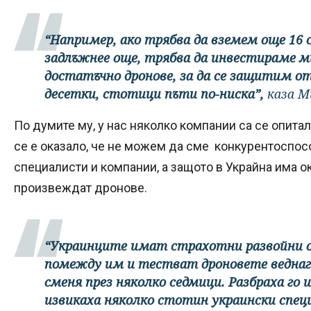
“Например, ако трябва да вземем още 16
задлъжнее още, трябва да инвестираме м
достатъчно дронове, за да се защитим о
десетки, стотици пъти по-ниска”,
каза М
По думите му, у нас няколко компании са се опит
се е оказало, че не можем да сме конкурентоспос
специалисти и компании, а защото в Украйна има о
произвеждат дронове.
“Украинците имат страхотни развойни о
помежду им и тестват дроновете веднага
сменя през няколко седмици. Разбраха го
извикаха няколко стотин украински спец