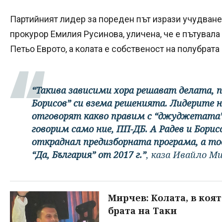
Партийният лидер за пореден път изрази учудванет
прокурор Емилия Русинова, уличена, че е пътувала 
Петьо Еврото, а колата е собственост на полубрата 
“Такива зависими хора решават делата, п
Борисов” си взема решенията. Лидерите 
отговорят какво правим с “джуджетата”
говорим само ние, ПП-ДБ. А Радев и Борис
откраднал предизборната програма, а то
“Да, България” от 2017 г.”
, каза Ивайло Ми
Мирчев: Колата, в коят
брата на Таки