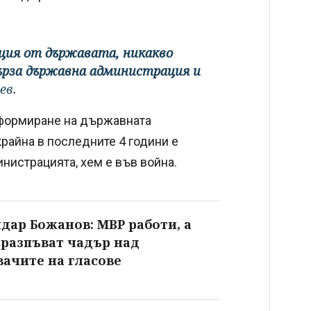
кция от държавата, никакво
бърза държавна администрация и
ев.
еформиране на държавната
райна в последните 4 години е
нистрацията, хем е във война.
дар Божанов: МВР работи, а
 разпъват чадър над
ачите на гласове