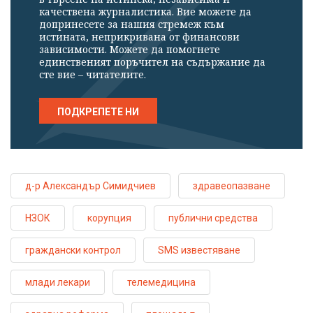
качествена журналистика. Вие можете да
допринесете за нашия стремеж към
истината, неприкривана от финансови
зависимости. Можете да помогнете
единственият поръчител на съдържание да
сте вие – читателите.
ПОДКРЕПЕТЕ НИ
д-р Александър Симидчиев
здравеопазване
НЗОК
корупция
публични средства
граждански контрол
SMS известяване
млади лекари
телемедицина