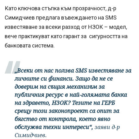
Като ключова стъпка към прозрачност, д-р
Симидчиев предлага въвеждането на SMS
известяване за всеки разход от НЗОК – модел,
вече практикуват като гарант за сигурността на
банковата система.
„Всеки от нас ползва SMS известяване за
личните си финанси. Защо да не се
доверим на същия механизъм за
публичния ресурс в най-голямата банка
на здравето, НЗОК? Тезите на ГЕРБ
срещу този законопроект са опит за
бягство от контрола, което явно
обслужва техни интереси“,
заяви д-р
Симидчиев.