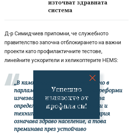
източват здравната
система
Д-р Симидчиев припомни, че служебното
правителство започна отблокирането на важни
проекти като профилактичните тестове,
линейните ускорители и хеликоптерите HEMS:
„В кампаниите има консенсус, но в
Успешно
парламента мнозинствата за реформи
излязохте от
изчезват, защото не са удобни за
профила си!
определени политически партии и
техните интереси. Силна България
означава здраво население, а това
преминава през устойчиво