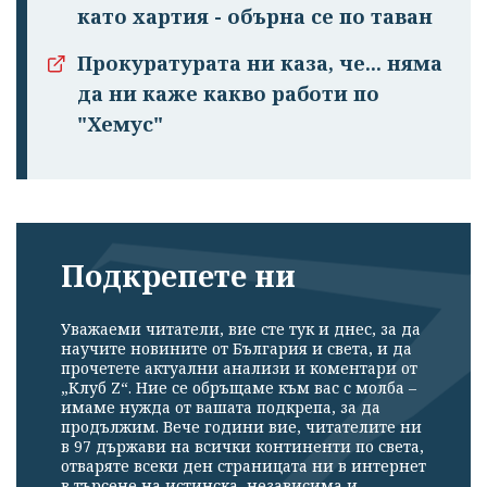
като хартия - обърна се по таван
Прокуратурата ни каза, че... няма
да ни каже какво работи по
"Хемус"
Подкрепете ни
Уважаеми читатели, вие сте тук и днес, за да
научите новините от България и света, и да
прочетете актуални анализи и коментари от
„Клуб Z“. Ние се обръщаме към вас с молба –
имаме нужда от вашата подкрепа, за да
продължим. Вече години вие, читателите ни
в 97 държави на всички континенти по света,
отваряте всеки ден страницата ни в интернет
в търсене на истинска, независима и