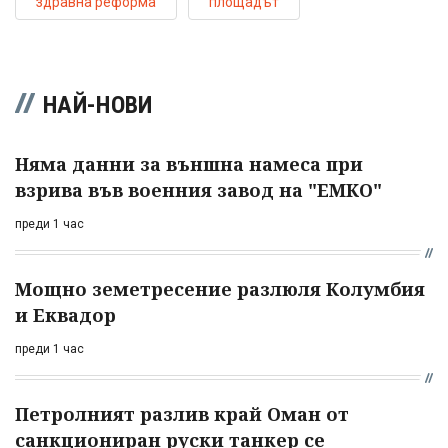
здравна реформа
площадът
НАЙ-НОВИ
Няма данни за външна намеса при
взрива във военния завод на "ЕМКО"
преди 1 час
Мощно земетресение разлюля Колумбия
и Еквадор
преди 1 час
Петролният разлив край Оман от
санкциониран руски танкер се