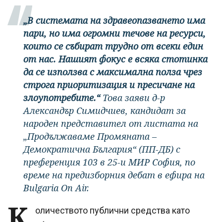
„В системата на здравеопазването има
пари, но има огромни течове на ресурси,
които се събират трудно от всеки един
от нас. Нашият фокус е всяка стотинка
да се използва с максимална полза чрез
строга приоритизация и пресичане на
злоупотребите.“
Това заяви д-р
Александър Симидчиев, кандидат за
народен представител от листата на
„Продължаваме Промяната –
Демократична България“ (ПП-ДБ) с
преференция 103 в 25-и МИР София, по
време на предизборния дебат в ефира на
Bulgaria On Air.
К
оличеството публични средства като