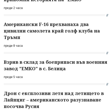
преди 2 часа
Американски F-16 прехванаха два
цивилни самолета край голф клуба на
Тръмп
преди 8 часа
Взрив в склад за боеприпаси във военния
завод "ЕМКО" в с. Белица
преди 5 часа
Дрон с експлозиви летя над летището в
Лайпциг – американското разузнаване
посочва Русия