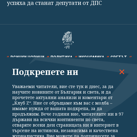
успяха да станат депутати от ДПС
ВСИЧКИ НОВИНИ
ПОЛИТИКА
ИКОНОМИКА
СВЕТЪТ
Подкрепете ни
СПОРТ
КУЛТУРА
ТЕХНОЛОГИИ
КАЛЕЙДОСКОП
МНЕНИЯ
Уважаеми читатели, вие сте тук и днес, за да
научите новините от България и света, и да
прочетете актуални анализи и коментари от
„Клуб Z“. Ние се обръщаме към вас с молба –
имаме нужда от вашата подкрепа, за да
продължим. Вече години вие, читателите ни в 97
Общи условия
Политика за поверителност
държави на всички континенти по света,
отваряте всеки ден страницата ни в интернет в
Реклама
Партньори
Контакти
За Клуб Z
търсене на истинска, независима и качествена
Екип
Подкрепете ни
журналистика. Вие можете да допринесете за