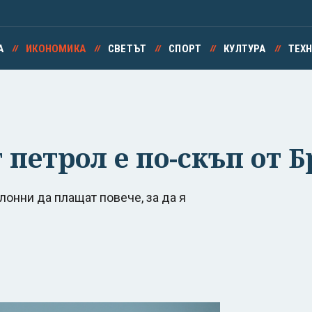
А
ИКОНОМИКА
СВЕТЪТ
СПОРТ
КУЛТУРА
ТЕХ
петрол е по-скъп от Б
клонни да плащат повече, за да я