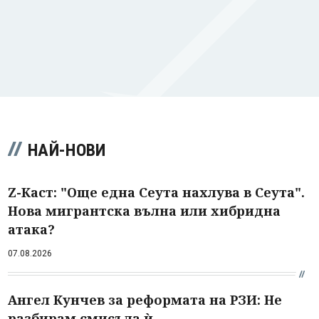
НАЙ-НОВИ
Z-Каст: "Още една Сеута нахлува в Сеута".
Нова мигрантска вълна или хибридна
атака?
07.08.2026
Ангел Кунчев за реформата на РЗИ: Не
разбирам смисъла ѝ