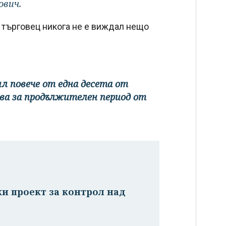
ович.
о търговец никога не е виждал нещо
ил повече от една десета от
ва за продължителен период от
ки проект за контрол над