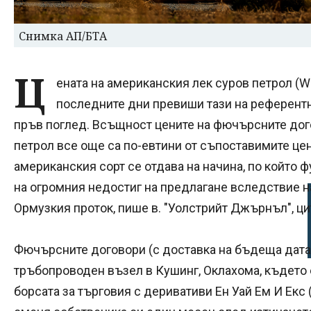
Снимка АП/БТА
Ц
ената на американския лек суров петрол (We
последните дни превиши тази на референтни
пръв поглед. Всъщност цените на фючърсните дог
петрол все още са по-евтини от съпоставимите цени
американския сорт се отдава на начина, по който ф
на огромния недостиг на предлагане вследствие н
Ормузкия проток, пише в. "Уолстрийт Джърнъл", ци
Фючърсните договори (с доставка на бъдеща дата) 
тръбопроводен възел в Кушинг, Оклахома, където 
борсата за търговия с деривативи Ен Уай Ем И Екс