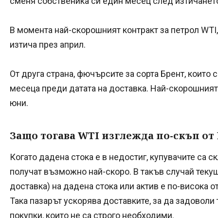
сменя собственика си един месец след изтичанет
В момента най-скорошният контракт за петрол WTI,
изтича през април.
От друга страна, фючърсите за сорта Брент, които 
месеца преди датата на доставка. Най-скорошният
юни.
Защо тогава WTI изглежда по-скъп от
Когато дадена стока е в недостиг, купувачите са с
получат възможно най-скоро. В такъв случай текущ
доставка) на дадена стока или актив е по-висока 
Така пазарът ускорява доставките, за да задоволи 
покупки, които не са строго необходими.