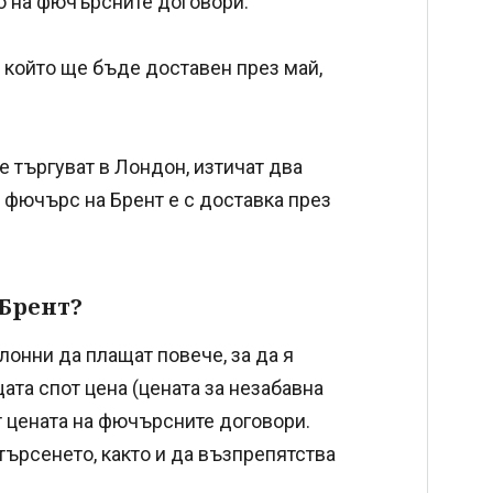
о на фючърсните договори.
 който ще бъде доставен през май,
се търгуват в Лондон, изтичат два
 фючърс на Брент е с доставка през
 Брент?
клонни да плащат повече, за да я
ата спот цена (цената за незабавна
от цената на фючърсните договори.
търсенето, както и да възпрепятства