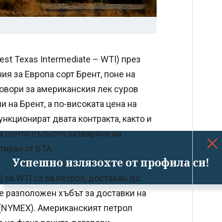
st Texas Intermediate – WTI) през
я за Европа сорт Брент, поне на
овори за американския лек суров
 на Брент, а по-високата цена на
ункционират двата контракта, както и
а почти пълното затваряне на
тиран от БТА.
Успешно излязохте от профила си!
за WTI са за петрол, доставян до
е разположен хъбът за доставки на
 (NYMEX). Американският петрол