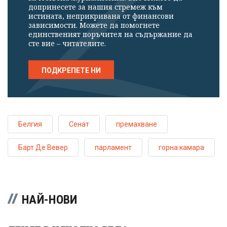
допринесете за нашия стремеж към
истината, неприкривана от финансови
зависимости. Можете да помогнете
единственият поръчител на съдържание да
сте вие – читателите.
ПОДКРЕПЕТЕ НИ
Белгия
Сенат
премахване
Барт Де Вевер
парламент
горна камара
НАЙ-НОВИ