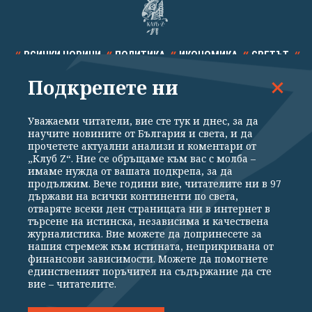
ВСИЧКИ НОВИНИ
ПОЛИТИКА
ИКОНОМИКА
СВЕТЪТ
Подкрепете ни
СПОРТ
КУЛТУРА
ТЕХНОЛОГИИ
КАЛЕЙДОСКОП
МНЕНИЯ
Уважаеми читатели, вие сте тук и днес, за да
научите новините от България и света, и да
прочетете актуални анализи и коментари от
„Клуб Z“. Ние се обръщаме към вас с молба –
имаме нужда от вашата подкрепа, за да
продължим. Вече години вие, читателите ни в 97
Общи условия
Политика за поверителност
държави на всички континенти по света,
отваряте всеки ден страницата ни в интернет в
Реклама
Партньори
Контакти
За Клуб Z
търсене на истинска, независима и качествена
Екип
Подкрепете ни
журналистика. Вие можете да допринесете за
нашия стремеж към истината, неприкривана от
финансови зависимости. Можете да помогнете
единственият поръчител на съдържание да сте
Издател на www.clubz.bg е „Клуб Зебра Медия“ ЕООД, София, ул. "Алеко
вие – читателите.
Константинов" 3. Всички права запазени 2026 „Клуб Зебра Медия“
ЕООД.
Препечатването на материали, снимки и видео от www.clubz.bg без