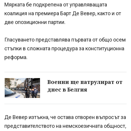
Мярката бе подкрепена от управляващата
коалиция на премиера Барт Де Вевер, както и от
две опозиционни партии.
Гласуването представлява първата от общо осем
стъпки в сложната процедура за конституционна
реформа.
Военни ще патрулират от
днес в Белгия
Де Вевер изтъкна, че остава отворен въпросът за
представителството на немскоезичната общност,