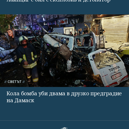
СВЕТЪТ
Кола бомба уби двама в друзко предградие
на Дамаск