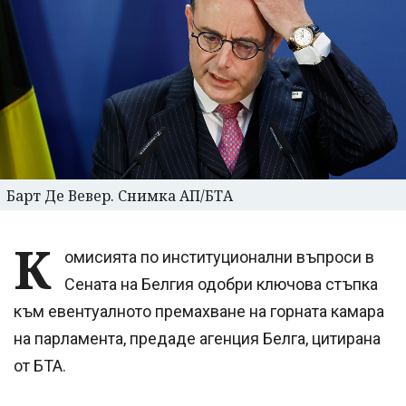
Барт Де Вевер. Снимка АП/БТА
К
омисията по институционални въпроси в
Сената на Белгия одобри ключова стъпка
към евентуалното премахване на горната камара
на парламента, предаде агенция Белга, цитирана
от БТА.