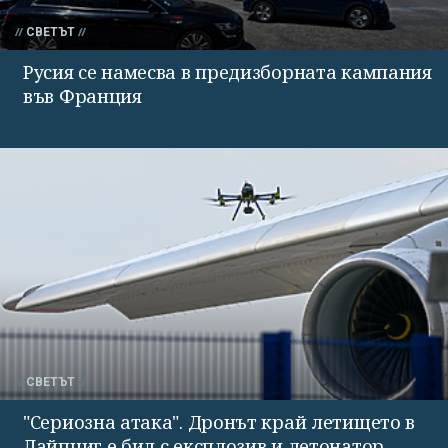
СВЕТЪТ
Русия се намесва в предизборната кампания
във Франция
СВЕТЪТ
"Сериозна атака". Дронът край летището в
Лайпциг е бил с експлозив и детонатор