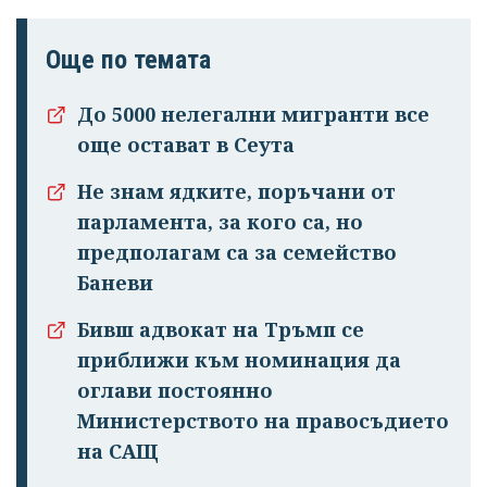
Още по темата
До 5000 нелегални мигранти все
още остават в Сеута
Не знам ядките, поръчани от
парламента, за кого са, но
предполагам са за семейство
Успешно
Баневи
излязохте от
профила си!
Бивш адвокат на Тръмп се
приближи към номинация да
оглави постоянно
Министерството на правосъдието
на САЩ