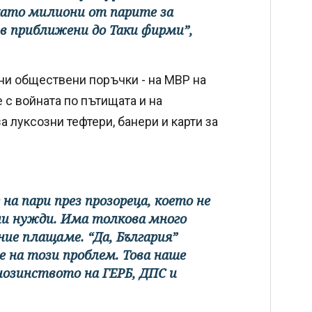
 като милиони от парите за
 приближени до Таки фирми”,
ни обществени поръчки - на МВР на
 с войната по пътищата и на
 луксозни тефтери, банери и карти за
 на пари през прозореца, което не
ни нужди. Има толкова много
ие плащаме. “Да, България”
е на този проблем. Това наше
нозинството на ГЕРБ, ДПС и