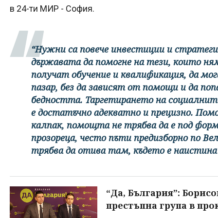
в 24-ти МИР - София.
“Нужни са повече инвестиции и стратеги
държавата да помогне на тези, които ня
получат обучение и квалификация, да мог
пазар, без да зависят от помощи и да поп
бедността. Таргетирането на социалнит
е достатъчно адекватно и прецизно. Пом
калпак, помощта не трябва да е под форм
прозореца, често пъти предизборно по В
трябва да отива там, където е наистина
“Да, България”: Борис
престъпна група в про