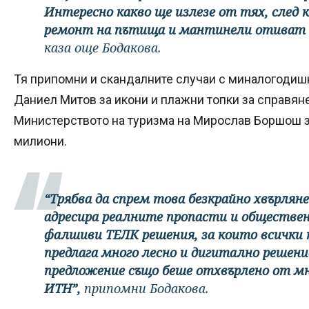
Интересно какво ще излезе от тях, след
ремонт на пътища и мантинели отиват в
каза още Бодакова.
Тя припомни и скандалните случаи с миналогодиш
Даниел Митов за икони и плажни топки за справяне
Министерството на туризма на Мирослав Боршош за
милиони.
“Трябва да спрем това безкрайно хвърляне
адресира реалните пропасти и обществе
фалшиви ТЕЛК решения, за които всички н
предлага много лесно и дигитално решени
предложение също беше отхвърлено от м
ИТН”,
припомни Бодакова.