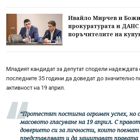
Ивайло Мирчев и Божи
прокуратурата и ДАНС
поръчителите на купув
Младият кандидат за депутат сподели надеждата с
последните 35 години да доведат до значително п
активност на 19 април.
“Протестът постигна огромен успех, но 
масовото гласуване на 19 април. С правот
доверието си за личности, които поема
представляват и да защитават правата 