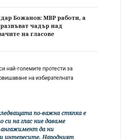
дар Божанов: МВР работи, а
 разпъват чадър над
ачите на гласове
и най-големите протести за
овишаване на избирателната
следващата по-важна стъпка е
о си на глас ние даваме
т ангажимент да ни
и интересите. Народният