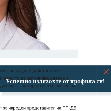
ема, но тя днес действа като
и, вместо да изпълнява двете си
Успешно излязохте от профила си!
да помага на хората извън пазара на
ат за народен представител на ПП-ДБ