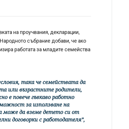
ката на проучвания, декларации,
Народното събрание добави, че ако
изира работата за младите семейства
условия, така че семействата да
та или възрастните родители,
но е повече гъвкаво работно
зможност за използване на
да може да вземе детето си от
елни договорки с работодателя”,