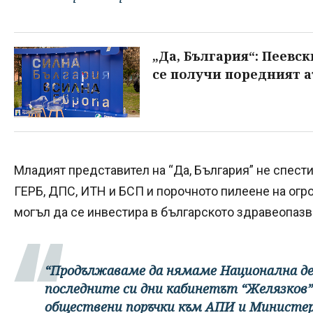
„Да, България“: Пеевск
се получи поредният 
Младият представител на “Да, България” не спести
ГЕРБ, ДПС, ИТН и БСП и порочното пилеене на огр
могъл да се инвестира в българското здравеопазв
“Продължаваме да нямаме Национална дет
последните си дни кабинетът “Желязков” 
обществени поръчки към АПИ и Министе