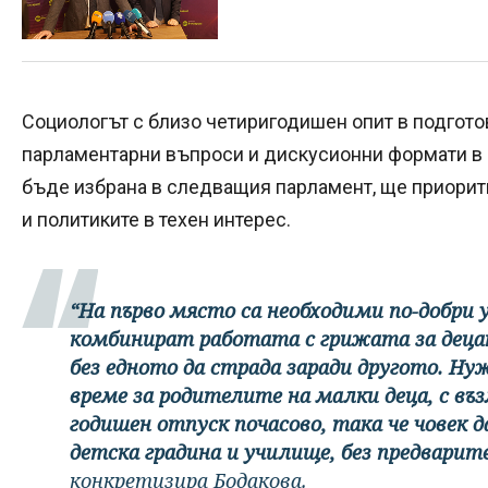
Социологът с близо четиригодишен опит в подготов
парламентарни въпроси и дискусионни формати в 
бъде избрана в следващия парламент, ще приорит
и политиките в техен интерес.
“На първо място са необходими по-добри 
комбинират работата с грижата за деца
без едното да страда заради другото. Нуж
време за родителите на малки деца, с въ
годишен отпуск почасово, така че човек 
детска градина и училище, без предварит
конкретизира Бодакова.