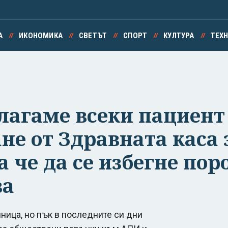
А
ИКОНОМИКА
СВЕТЪТ
СПОРТ
КУЛТУРА
ТЕХ
лагаме всеки пациент
не от Здравната каса 
 че да се избегне пор
ва
ица, но пък в последните си дни