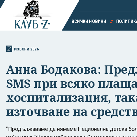
ВСИЧКИ НОВИНИ
ПОЛИТИК
ИЗБОРИ 2026
Анна Бодакова: Пред
SMS при всяко плаща
хоспитализация, така
източване на средст
"Продължаваме да нямаме Национална детска болн