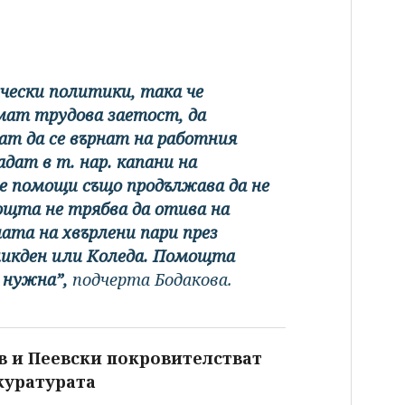
чески политики, така че
мат трудова заетост, да
ат да се върнат на работния
адат в т. нар. капани на
е помощи също продължава да не
ощта не трябва да отива на
ата на хвърлени пари през
еликден или Коледа. Помощта
 нужна”,
подчерта Бодакова.
ов и Пеевски покровителстват
куратурата