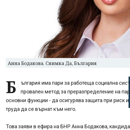
Анна Бодакова. Снимка Да, България
Б
ългария има пари за работеща социална сист
провален метод за преразпределение на пар
основни функции - да осигурява защита при риск и 
труда да се върнат към него.
Това заяви в ефира на БНР Анна Бодакова, кандид