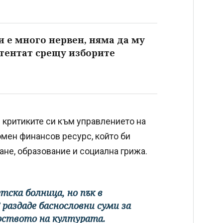
и е много нервен, няма да му
атентат срещу изборите
 критиките си към управлението на
омен финансов ресурс, който би
ане, образование и социална грижа.
ска болница, но пък в
раздаде баснословни суми за
рството на културата.