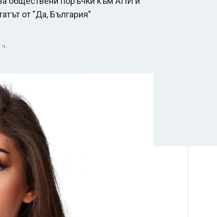
 за обществени поръчки към АПИ и
атът от "Да, България"
 ч.