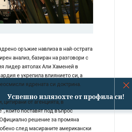
ядрено оръжие навлиза в най-острата
ирен анализ, базиран на разговори с
ия лидер аятолах Али Хаменей в
ардия е укрепила влиянието си, а
реосмисли ядрената си доктрина.
Успешно излязохте от профила си!
 цитирани от агенцията, в
“, които поставят под въпрос
. Официално решение за промяна
особено след масираните американски