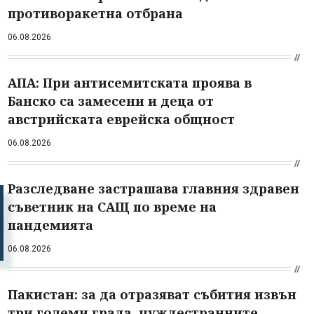
противоракетна отбрана
06.08.2026
АПА: При антисемитската проява в
Банско са замесени и деца от
австрийската еврейска общност
06.08.2026
Разследване застрашава главния здравен
съветник на САЩ по време на
пандемията
06.08.2026
Пакистан: за да отразяват събития извън
три големи града, чуждестранните