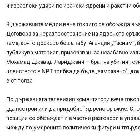
и израелски удари по ирански ядрени и ракетни об
В държавните медии вече открито се обсъжда въ
Договора за неразпространение на ядреното оръжие 
тема, която доскоро беше табу. Агенция „Тасним“,
публикува материал, призоваващ за незабавно изл
Мохамад Джавад Лариджани – брат на убития този
членството в NPT трябва да бъде „замразено“, до
е от полза.
По държавната телевизия коментатори вече говор
„да построи или да придобие“ ядрено оръжие. Спо
позиции се обсъждат и в частни разговори в управ
между по-умерените политически фигури и твърдо