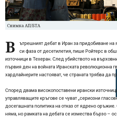
Снимка АП/БТА
В
ътрешният дебат в Иран за придобиване на 
си фаза от десетилетия, пише Ройтерс в обш
източници в Техеран. След убийството на върховн
първия ден на войната Иранската революционна гв
хардлайнерите настояват, че страната трябва да п
Според двама високопоставени ирански източници,
управляващите кръгове се чуват „сериозни гласове
досегашната политика на отказ от ядрено оръжие
няма, но рамката на дебата се измества бързо – 