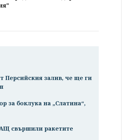
ия"
т Персийския залив, че ще ги
мп
р за боклука на „Слатина“,
САЩ свършили ракетите