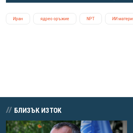
Иран
ядрео оръжие
NPT
ИИ матери
БЛИЗЪК ИЗТОК