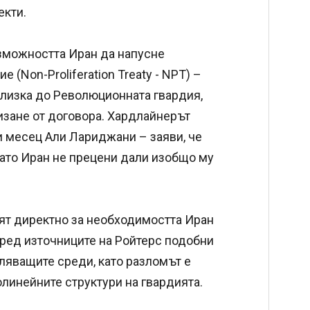
екти.
зможността Иран да напусне
(Non-Proliferation Treaty - NPT) –
 близка до Революционната гвардия,
изане от договора. Хардлайнерът
 месец Али Лариджани – заяви, че
като Иран не прецени дали изобщо му
ят директно за необходимостта Иран
ред източниците на Ройтерс подобни
ляващите среди, като разломът е
линейните структури на гвардията.