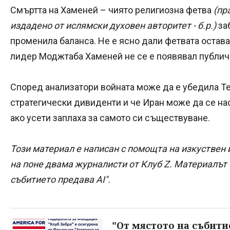
Смъртта на Хаменей – чиято религиозна фетва
(пр
издадено от ислямски духовен авторитет - б.р.)
за
променила баланса. Не е ясно дали фетвата остава
лидер Моджтаба Хаменей не се е появявал публич
Според анализатори войната може да е убедила Тех
стратегически дивиденти и че Иран може да се на
ако усети заплаха за самото си съществуване.
Този материал е написан с помощта на изкуствен 
на поне двама журналисти от Клуб Z. Материалът е
събитието предава AI".
"От мястото на събити