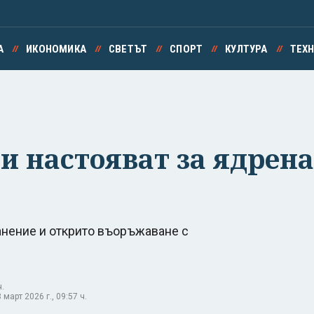
А
ИКОНОМИКА
СВЕТЪТ
СПОРТ
КУЛТУРА
ТЕХ
 настояват за ядрена
анение и открито въоръжаване с
ч.
арт 2026 г., 09:57 ч.