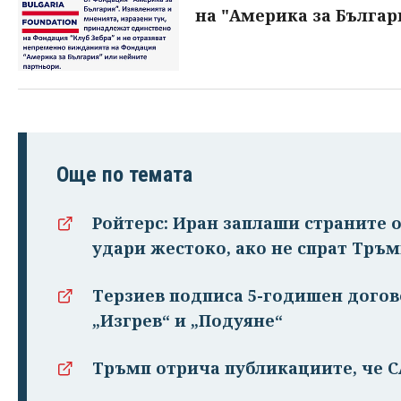
на "Америка за Българ
Още по темата
Ройтерс: Иран заплаши страните о
удари жестоко, ако не спрат Тръ
Терзиев подписа 5-годишен догово
„Изгрев“ и „Подуяне“
Тръмп отрича публикациите, че 