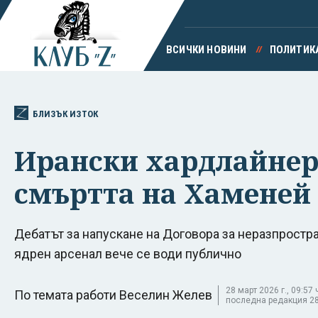
ВСИЧКИ НОВИНИ
ПОЛИТИК
БЛИЗЪК ИЗТОК
Ирански хардлайнери
смъртта на Хаменей
Дебатът за напускане на Договора за неразпростр
ядрен арсенал вече се води публично
28 март 2026 г., 09:57 
По темата работи Веселин Желев
последна редакция 28 м