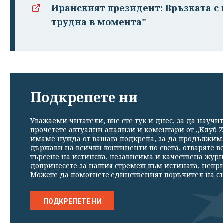
Иранският президент: Връзката с
трудна в момента"
Подкрепете ни
Уважаеми читатели, вие сте тук и днес, за да научит
прочетете актуални анализи и коментари от „Клуб Z
имаме нужда от вашата подкрепа, за да продължим. 
държави на всички континенти по света, отваряте в
търсене на истинска, независима и качествена жур
допринесете за нашия стремеж към истината, непр
Можете да помогнете единственият поръчител на съ
ПОДКРЕПЕТЕ НИ