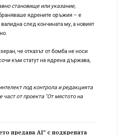
авно становище или указание,
браняваше ядрените оръжия – е
 валидна след кончината му, а новият
но.
еран, че отказът от бомба не носи
сочи към статут на ядрена държава,
интелект под контрола и редакцията
 част от проекта "От мястото на
ето предава AI" с подкрепата