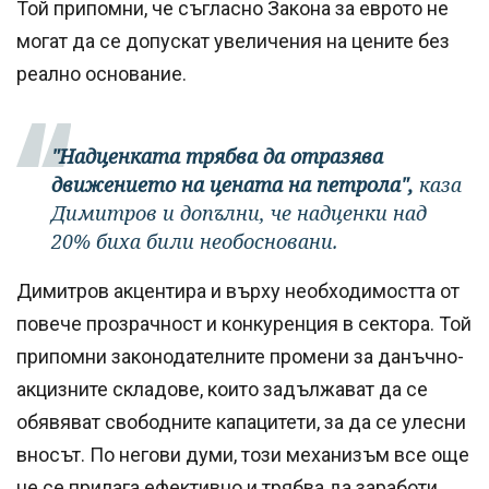
Той припомни, че съгласно Закона за еврото не
могат да се допускат увеличения на цените без
реално основание.
"Надценката трябва да отразява
движението на цената на петрола",
каза
Димитров и допълни, че надценки над
20% биха били необосновани.
Димитров акцентира и върху необходимостта от
повече прозрачност и конкуренция в сектора. Той
припомни законодателните промени за данъчно-
акцизните складове, които задължават да се
обявяват свободните капацитети, за да се улесни
вносът. По негови думи, този механизъм все още
не се прилага ефективно и трябва да заработи