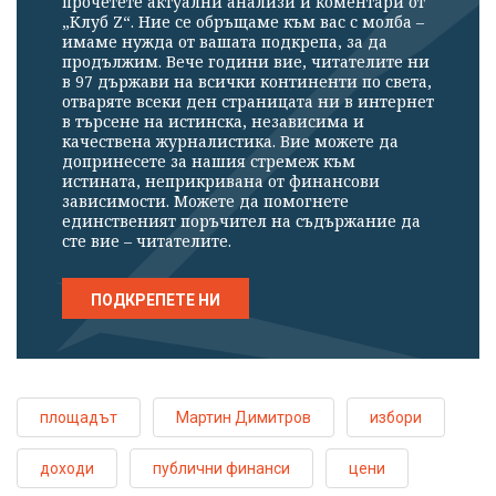
прочетете актуални анализи и коментари от
„Клуб Z“. Ние се обръщаме към вас с молба –
имаме нужда от вашата подкрепа, за да
продължим. Вече години вие, читателите ни
в 97 държави на всички континенти по света,
отваряте всеки ден страницата ни в интернет
в търсене на истинска, независима и
качествена журналистика. Вие можете да
допринесете за нашия стремеж към
истината, неприкривана от финансови
зависимости. Можете да помогнете
единственият поръчител на съдържание да
сте вие – читателите.
ПОДКРЕПЕТЕ НИ
площадът
Мартин Димитров
избори
доходи
публични финанси
цени