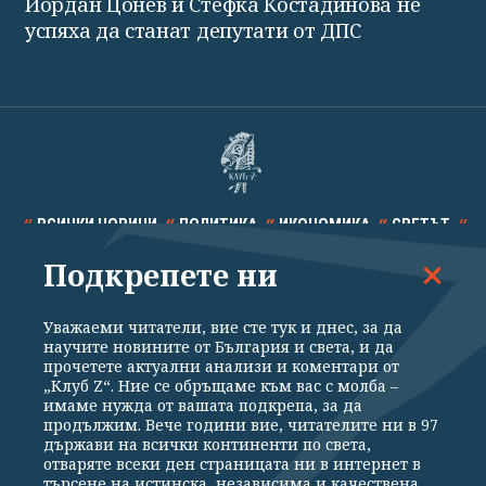
Йордан Цонев и Стефка Костадинова не
успяха да станат депутати от ДПС
ВСИЧКИ НОВИНИ
ПОЛИТИКА
ИКОНОМИКА
СВЕТЪТ
Подкрепете ни
СПОРТ
КУЛТУРА
ТЕХНОЛОГИИ
КАЛЕЙДОСКОП
МНЕНИЯ
Уважаеми читатели, вие сте тук и днес, за да
научите новините от България и света, и да
прочетете актуални анализи и коментари от
„Клуб Z“. Ние се обръщаме към вас с молба –
имаме нужда от вашата подкрепа, за да
продължим. Вече години вие, читателите ни в 97
Общи условия
Политика за поверителност
държави на всички континенти по света,
отваряте всеки ден страницата ни в интернет в
Реклама
Партньори
Контакти
За Клуб Z
търсене на истинска, независима и качествена