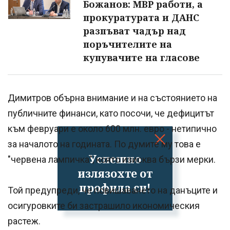
Божанов: МВР работи, а
прокуратурата и ДАНС
разпъват чадър над
поръчителите на
купувачите на гласове
Димитров обърна внимание и на състоянието на
публичните финанси, като посочи, че дефицитът
към февруари е около 600 млн. евро - нетипично
за началото на годината. По думите му това е
Успешно
"червена лампичка", която изисква бързи мерки.
излязохте от
профила си!
Той предупреди, че повишаването на данъците и
осигуровките би застрашило икономическия
растеж.