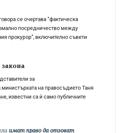
говора се очертава "фактическа
формално посредничество между
ния прокурор", включително съвети
в закона
едставители за
.министърката на правосъдието Таня
ане, известни са ѝ само публичните
ели
имат право да отзоват