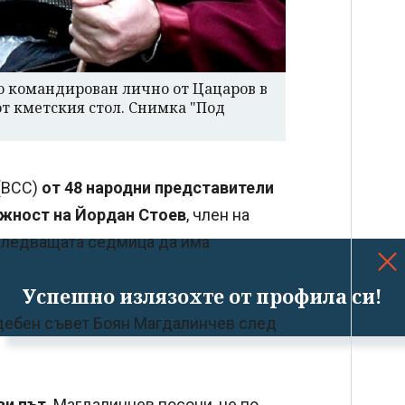
то командирован лично от Цацаров в
от кметския стол. Снимка "Под
(ВСС)
от 48 народни представители
жност на Йордан Стоев
, член на
следващата седмица да има
Успешно излязохте от профила си!
дебен съвет Боян Магдалинчев след
ви път
. Магдалинчев посочи, че по