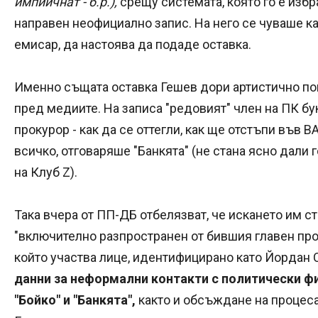
импийчнат - б.р.),
срещу системата, която го е избр
направен неофициално запис. На него се чуваше ка
емисар, да настоява да подаде оставка.
Именно същата оставка Гешев дори артистично пок
пред медиите. На записа "редовият" член на ПК б
прокурор - как да се оттегли, как ще отстъпи във В
всичко, отговаряше "Банкята" (не стана ясно дали г
на Клуб Z).
Така вчера от ПП-ДБ отбелязват, че искането им с
"включително разпространен от бившия главен про
който участва лице, идентифицирано като Йордан 
данни за неформални контакти с политически ф
"Бойко" и "Банкята",
както и обсъждане на процес