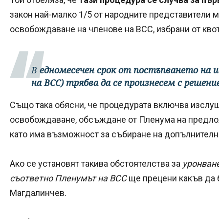
закон най-малко 1/5 от народните представители 
освобождаване на членове на ВСС, избрани от квот
В
едномесечен срок от постъпването на и
на ВСС) трябва да се произнесем с решени
Също така обясни, че процедурата включва изслушв
освобождаване, обсъждане от Пленума на предлож
като има възможност за събиране на допълнител
Ако се установят такива обстоятелства за
уронване
съответно Пленумът на ВСС
ще прецени какъв да б
Магдалинчев.