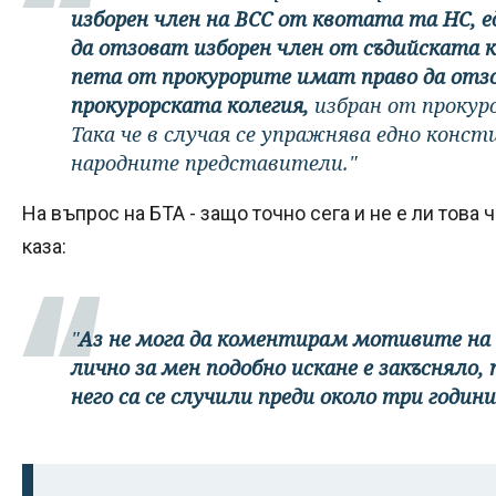
изборен член на ВСС от квотата та НС, 
да отзоват изборен член от съдийската к
пета от прокурорите имат право да отз
прокурорската колегия,
избран от прокур
Така че в случая се упражнява едно конс
народните представители."
На въпрос на БТА - защо точно сега и не е ли това 
каза:
"
Аз не мога да коментирам мотивите на
лично за мен подобно искане е закъсняло
него са се случили преди около три години