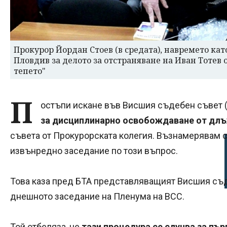
Прокурор Йордан Стоев (в средата), навремето ка
Пловдив за делото за отстраняване на Иван Тотев 
тепето"
П
остъпи искане във Висшия съдебен съвет 
за дисциплинарно освобождаване от длъ
съвета от Прокурорската колегия. Възнамерявам 
извънредно заседание по този въпрос.
Това каза пред БТА представляващият Висшия съ
днешното заседание на Пленума на ВСС.
Той отбеляза, че
тази процедура се случва за пър