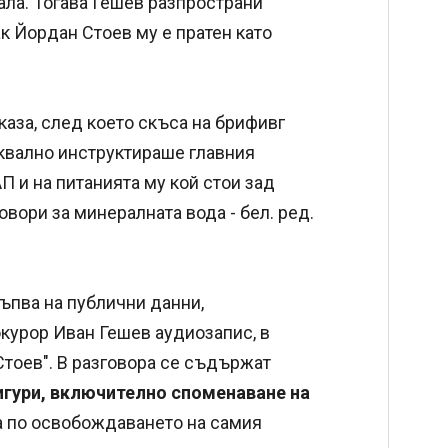
ала. Тогава Гешев разпространи
к Йордан Стоев му е пратен като
аза, след което скъса на брифивг
уквално инструктираше главния
АП и на питанията му кой стои зад
овори за минералната вода - бел. ред.
тъпва на публични данни,
курор Иван Гешев аудиозапис, в
Стоев". В разговора се съдържат
игури, включително споменаване на
а по освобождаването на самия