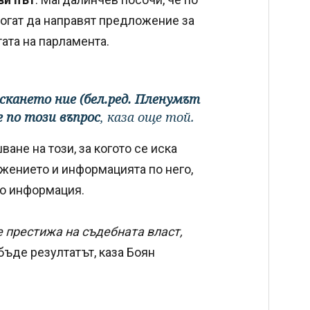
могат да направят предложение за
ата на парламента.
скането ние (бел.ред. Пленумът
е по този въпрос
, каза още той.
ане на този, за когото се иска
ението и информацията по него,
но информация.
 престижа на съдебната власт,
ъде резултатът, каза Боян