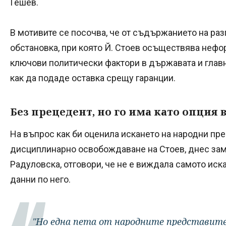
Гешев.
В мотивите се посочва, че от съдържанието на раз
обстановка, при която Й. Стоев осъществява не
ключови политически фактори в държавата и глав
как да подаде оставка срещу гаранции.
Без прецедент, но го има като опция 
На въпрос как би оценила искането на народни пр
дисциплинарно освобождаване на Стоев, днес зам
Радуловска, отговори, че не е виждала самото иск
данни по него.
"Но една пета от народните представит