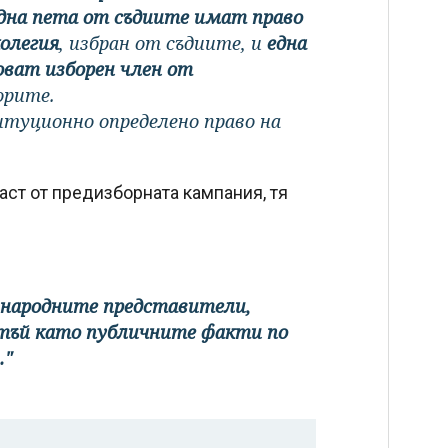
една пета от съдиите имат право
олегия
, избран от съдиите, и
една
оват изборен член от
орите.
титуционно определено право на
част от предизборната кампания, тя
 народните представители,
, тъй като публичните факти по
."