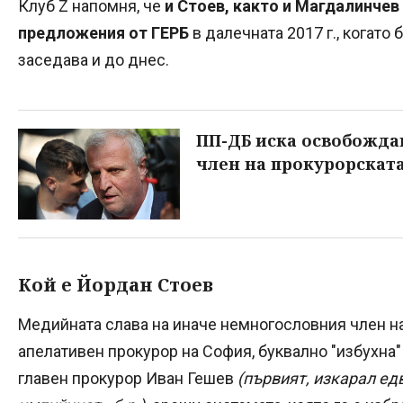
Клуб Z напомня, че
и Стоев, както и Магдалинчев
предложения от ГЕРБ
в далечната 2017 г., когато 
заседава и до днес.
ПП-ДБ иска освобожда
член на прокурорскат
Кой е Йордан Стоев
Медийната слава на иначе немногословния член на
апелативен прокурор на София, буквално "избухна
главен прокурор Иван Гешев
(първият, изкарал ед