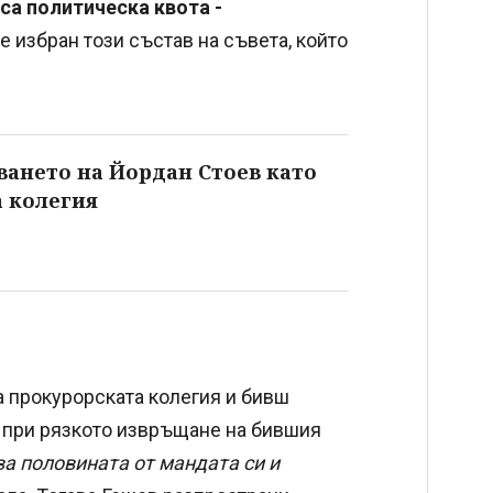
 са политическа квота -
бе избран този състав на съвета, който
ването на Йордан Стоев като
а колегия
 прокурорската колегия и бивш
" при рязкото извръщане на бившия
ва половината от мандата си и