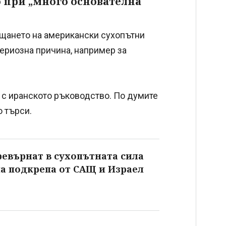
 при „много основателна
ащането на американски сухопътни
ериозна причина, например за
 с иранското ръководство. По думите
о търси.
ревърнат в сухопътната сила
на подкрепа от САЩ и Израел