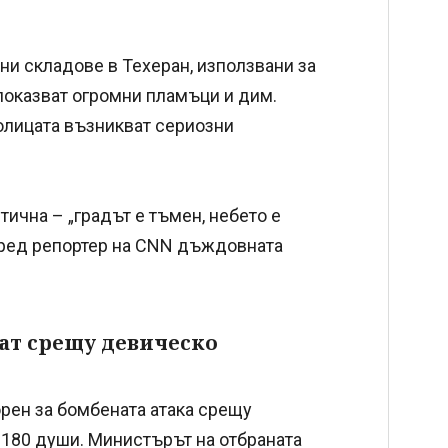
ни складове в Техеран, използвани за
показват огромни пламъци и дим.
олицата възникват сериозни
тична – „градът е тъмен, небето е
поред репортер на CNN дъждовната
ат срещу девическо
орен за бомбената атака срещу
 180 души. Министърът на отбраната