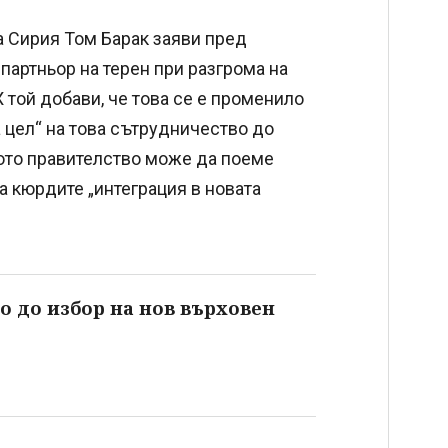
а Сирия Том Барак заяви пред
 партньор на терен при разгрома на
 той добави, че това се е променило
 цел“ на това сътрудничество до
ното правителство може да поеме
а кюрдите „интеграция в новата
зо до избор на нов върховен