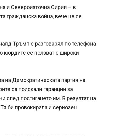
рна и Североизточна Сирия – в
та гражданска война, вече не се
налд Тръмп е разговарял по телефона
о кюрдите се ползват с широки
ра на Демократическата партия на
ите са поискали гаранции за
чи след постигането им. В резултат на
 Тя би провокирала и сериозен