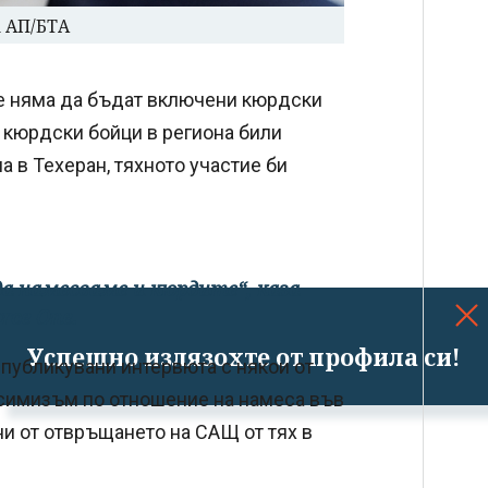
 АП/БТА
е няма да бъдат включени кюрдски
 кюрдски бойци в региона били
а в Техеран, тяхното участие би
да намесваме и кюрдите“, каза
rce One.
Успешно излязохте от профила си!
публикувани интервюта с някои от
есимизъм по отношение на намеса във
и от отвръщането на САЩ от тях в