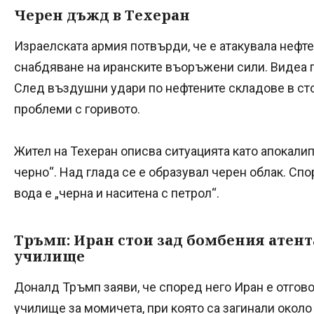
Черен дъжд в Техеран
Израелската армия потвърди, че е атакувала нефте
снабдяване на иранските въоръжени сили. Видеа 
След въздушни удари по нефтените складове в ст
проблеми с горивото.
Жител на Техеран описва ситуацията като апокалип
черно“. Над глада се е образувал черен облак. С
вода е „черна и наситена с петрол“.
Тръмп: Иран стои зад бомбения атент
училище
Доналд Тръмп заяви, че според него Иран е отгов
училище за момичета, при която са загинали около