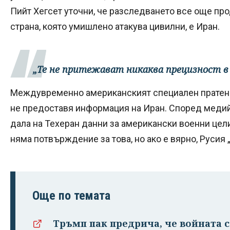
Пийт Хегсет уточни, че разследването все още пр
страна, която умишлено атакува цивилни, е Иран.
„Те не притежават никаква прецизност в 
Междувременно американският специален пратени
не предоставя информация на Иран. Според меди
дала на Техеран данни за американски военни цели
няма потвърждение за това, но ако е вярно, Русия 
Още по темата
Тръмп пак предрича, че войната 