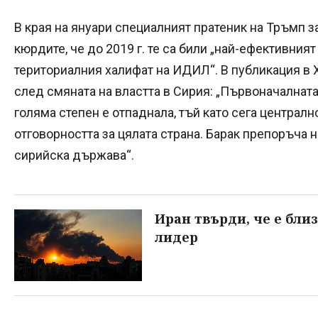
В края на януари специалният пратеник на Тръмп з
кюрдите, че до 2019 г. те са били „най-ефективният
териториалния халифат на ИДИЛ“. В публикация в X
след смяната на властта в Сирия: „Първоначалната
голяма степен е отпаднала, тъй като сега централ
отговорността за цялата страна. Барак препоръча н
сирийска държава“.
Иран твърди, че е бли
лидер