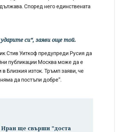
одължава. Според него единствената
ударите си“, заяви още той.
к Стив Уиткоф предупреди Русия да
йни публикации Москва може да е
 в Близкия изток. Тръмп заяви, че
„няма да постъпи добре“.
с Иран ще свърши "доста