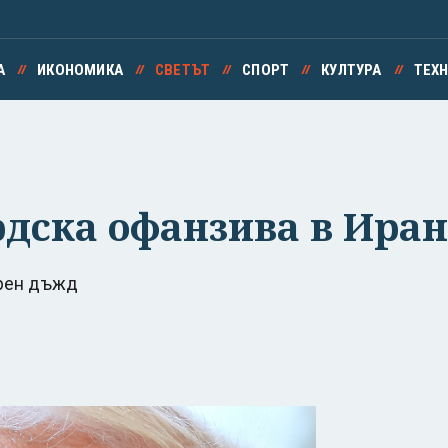
А
ИКОНОМИКА
СВЕТЪТ
СПОРТ
КУЛТУРА
ТЕХ
дска офанзива в Иран
ерен дъжд