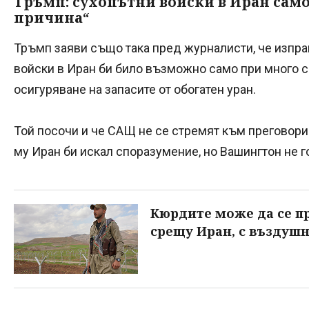
Тръмп: сухопътни войски в Иран само
причина“
Тръмп заяви също така пред журналисти, че изпр
войски в Иран би било възможно само при много с
осигуряване на запасите от обогатен уран.
Той посочи и че САЩ не се стремят към преговори
му Иран би искал споразумение, но Вашингтон не г
Кюрдите може да се п
срещу Иран, с въздуш