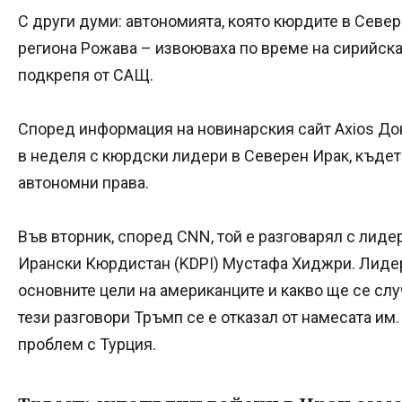
С други думи: автономията, която кюрдите в Севе
региона Рожава – извоюваха по време на сирийска
подкрепя от САЩ.
Според информация на новинарския сайт Axios До
в неделя с кюрдски лидери в Северен Ирак, къдет
автономни права.
Във вторник, според CNN, той е разговарял с лиде
Ирански Кюрдистан (KDPI) Мустафа Хиджри. Лидер
основните цели на американците и какво ще се слу
тези разговори Тръмп се е отказал от намесата им.
проблем с Турция.