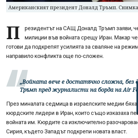
Американският президент Доналд Тръмп. Снимка
П
резидентът на САЩ Доналд Тръмп заяви, ч
милиции във войната срещу Иран. Макар че
готови да подкрепят усилията за сваляне на режим
направило конфликта още по-сложен.
„Войната вече е достатъчно сложна, без 
Тръмп пред журналисти на борда на Air Fo
През миналата седмица в израелските медии бяха 
кюрдските лидери в Иран, които също изказаха п
войната им. Кюрдите са изключително разочарован
Сирия, където Западът подкрепи новата власт.