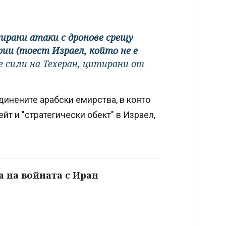
ирани атаки с дронове срещу
ии (тоест Израел, който не е
е сили на Техеран, цитирани от
динените арабски емирства, в която
йт и "стратегически обект" в Израел,
а на войната с Иран