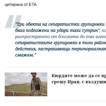
цитирана от БТА.
"Три обекта на сепаратистки групировки 
бяха подложени на удари тази сутрин"
, 
разпространено от близката до тях аген
сепаратистките групировки в този райо
действия, застрашаващи териториалната
смажем."
Кюрдите може да се п
срещу Иран, с въздуш