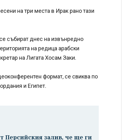
несени на три места в Ирак рано тази
 се събират днес на извънредно
територията на редица арабски
кретар на Лигата Хосам Заки.
деоконферентен формат, се свиква по
Йордания и Египет.
т Персийския залив, че ще ги