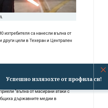
А
80 изтребителя са нанесли вълна от
 и други цели в Техеран и Централен
въздушни сили нанесоха
руктура на иранския
Успешно излязохте от профила си!
приели "вълна от масирани атаки с
ъобщиха държавните медии в