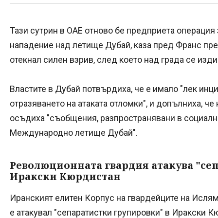
Тази сутрин в ОАЕ отново бе предприета операция
нападение над летище Дубай, каза пред Франс пре
отекнал силен взрив, след което над града се изд
Властите в Дубай потвърдиха, че е имало "лек инц
отразяването на атаката отломки", и допълниха, ч
осъдиха "съобщения, разпространявани в социалн
Международно летище Дубай".
Революционната гвардия атакува "се
Иракски Кюрдистан
Иранският елитен Корпус на гвардейците на Исля
е атакувал "сепаратистки групировки" в Иракски К