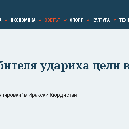
А
ИКОНОМИКА
СВЕТЪТ
СПОРТ
КУЛТУРА
ТЕХ
ебителя удариха цели 
рупировки" в Иракски Кюрдистан