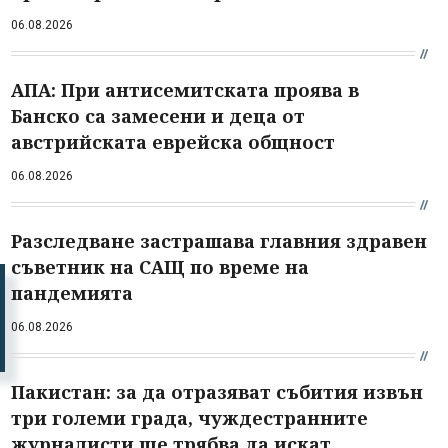
06.08.2026
АПА: При антисемитската проява в
Банско са замесени и деца от
австрийската еврейска общност
06.08.2026
Разследване застрашава главния здравен
съветник на САЩ по време на
пандемията
06.08.2026
Пакистан: за да отразяват събития извън
три големи града, чуждестранните
журналисти ще трябва да искат