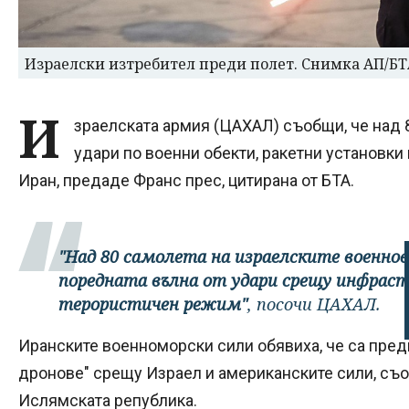
Израелски изтребител преди полет. Снимка АП/БТ
И
зраелската армия (ЦАХАЛ) съобщи, че над 
удари по военни обекти, ракетни установки
Иран, предаде Франс прес, цитирана от БТА.
"Над 80 самолета на израелските военно
поредната вълна от удари срещу инфраст
терористичен режим"
, посочи ЦАХАЛ.
Иранските военноморски сили обявиха, че са пред
дронове" срещу Израел и американските сили, с
Ислямската република.