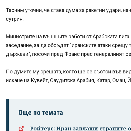
Тасним уточни, че става дума за ракетни удари, на
сутрин.
Министрите на външните работи от Арабската лига
заседание, за да обсъдят "иранските атаки срещу 
държави", посочи пред Франс прес генералният се
По думите му срещата, която ще се състои във ви
искане на Кувейт, Саудитска Арабия, Катар, Оман, 
Още по темата
Ройтерс: Иран заплаши страните о