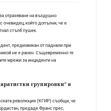
 за отразяване на въздушно
с очевидец, който допълни, че е
игнал стълб пушек.
идент, предизвикан от паднали при
е никой не е ранен. Същевременно те
ите мрежи за инциденти на
паратистки групировки" в
мската революция (КГИР) съобщи, че
юрдистан, предаде Франс прес,