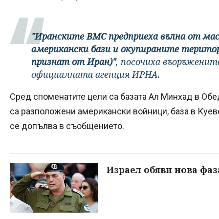
"Иранските ВМС предприеха вълна от мас
американски бази и окупираните територ
признат от Иран)"
, посочиха въоръженит
официалната агенция ИРНА.
Сред споменатите цели са базата Ал Минхад в Обе
са разположени американски войници, база в Куеве
се допълва в съобщението.
Израел обяви нова фаз