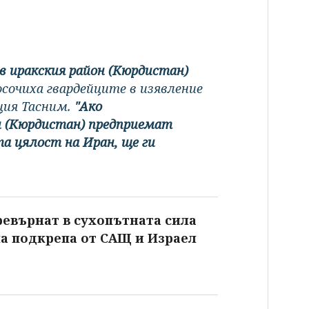
в иракския район (Кюрдистан)
посочиха гвардейците в изявление
ция Тасним.
"Ако
н (Кюрдистан) предприемат
 цялост на Иран, ще ги
ревърнат в сухопътната сила
на подкрепа от САЩ и Израел