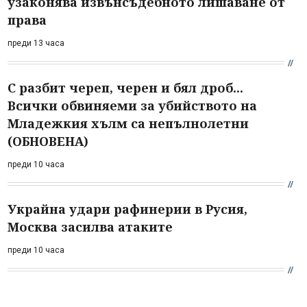
узаконява извънсъдебното лишаване от
права
преди 13 часа
С разбит череп, черен и бял дроб...
Всички обвиняеми за убийството на
Младежкия хълм са непълнолетни
(ОБНОВЕНА)
преди 10 часа
Украйна удари рафинерии в Русия,
Москва засилва атаките
преди 10 часа