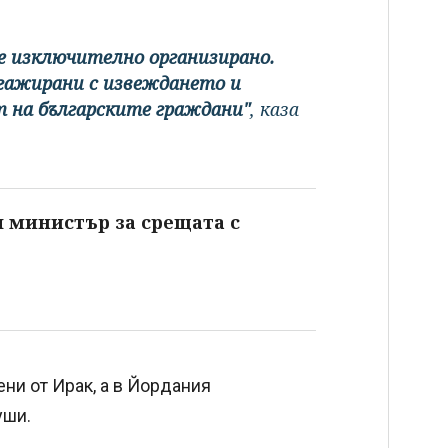
е изключително организирано.
гажирани с извеждането и
 на българските граждани"
, каза
 министър за срещата с
ени от Ирак, а в Йордания
уши.