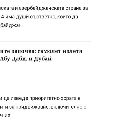
нската и азербайджанската страна за
и 4-има души съответно, които да
рбайджан.
ите започва: самолет излетя
 Абу Даби, и Дубай
 да изведе приоритетно хората в
ианти за придвижване, включително с
ения.