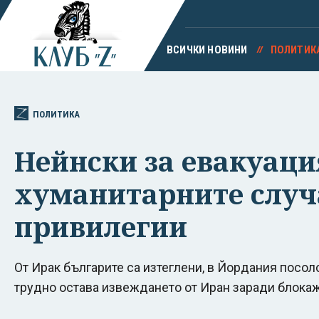
ВСИЧКИ НОВИНИ
ПОЛИТИК
ПОЛИТИКА
Нейнски за евакуаци
хуманитарните случа
привилегии
От Ирак българите са изтеглени, в Йордания посол
трудно остава извеждането от Иран заради блок