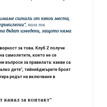
е имаме сигнали от някои места,
привилегии"
, каза тя.
ата бъдат изведени, защото няма
ворност за това. Клуб Z получи
на самолетите, които не се
ни въпроси за правилата: какви са
малко дете", тийнейджърите броят
нтира редът на включване в
 канал за контакт"