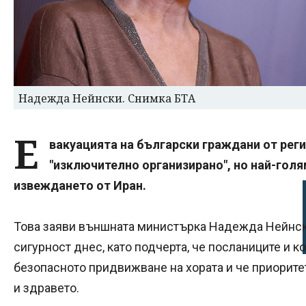
Надежда Нейнски. Снимка БТА
Е
вакуацията на български граждани от рег
"изключително организирано", но най-гол
извеждането от Иран.
Това заяви външната министърка Надежда Нейнск
сигурност днес, като подчерта, че посланиците и к
безопасното придвижване на хората и че приоритет 
и здравето.