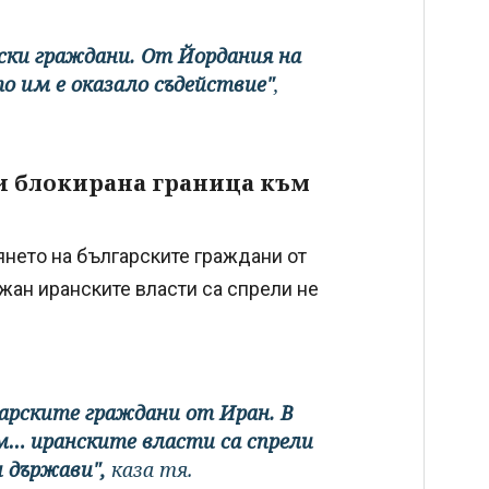
ски граждани. От Йордания на
о им е оказало съдействие"
,
ди блокирана граница към
янето на българските граждани от
жан иранските власти са спрели не
гарските граждани от Иран. В
м… иранските власти са спрели
и държави",
каза тя.