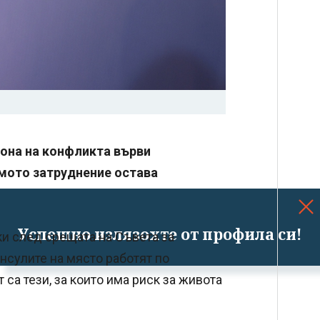
иона на конфликта върви
ямото затруднение остава
Успешно излязохте от профила си!
и след срещата на Съвета за
онсулите на място работят по
са тези, за които има риск за живота