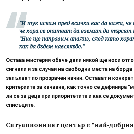
"И тук искам пред всички вас да кажа, ч
че хора се опитват да вземат да търсят 
"Ние ще направим анализ, след като хор
как да бъдем навсякъде."
Остава мистерия обаче дали някой ще носи отго
сигнали и за случаи на свободни места на борда 
запълват по прозрачен начин. Остават и конкрет
критериите за качване, как точно се дефинира "
ли се за деца при приоритетите и как се докуме
списъците.
Ситуационният център е "най-добрият