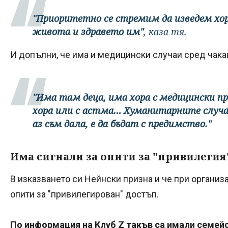
"Приоритетно се стремим да изведем хор
живота и здравето им"
, каза тя.
И допълни, че има и медицински случаи сред чака
"Има там деца, има хора с медицински пр
хора или с астма… Хуманитарните случаи
аз съм дала, е да бъдат с предимство."
Има сигнали за опити за "привилегия
В изказването си Нейнски призна и че при организ
опити за "привилегирован" достъп.
По информация на Клуб Z такъв са имали семейс