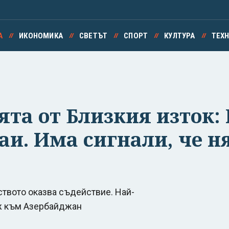
А
ИКОНОМИКА
СВЕТЪТ
СПОРТ
КУЛТУРА
ТЕХ
ята от Близкия изток:
и. Има сигнали, че н
ството оказва съдействие. Най-
аж към Азербайджан