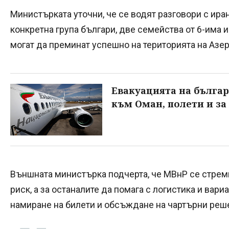
Министърката уточни, че се водят разговори с ира
конкретна група българи, две семейства от 6-има 
могат да преминат успешно на територията на Азе
Евакуацията на българ
към Оман, полети и за
Външната министърка подчерта, че МВнР се стреми
риск, а за останалите да помага с логистика и вар
намиране на билети и обсъждане на чартърни реш