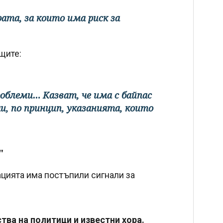
ата, за които има риск за
щите:
облеми… Казват, че има с байпас
, по принцип, указанията, които
"
ацията има постъпили сигнали за
тва на политици и известни хора.