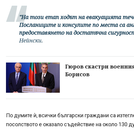
"На този етап ходът на евакуацията теч
Посланиците и консулите по места са ан
предоставянето на достатъчна сигурност
Нейнски.
Гюров скастри военния
Борисов
По думите ѝ, всички български граждани са изтегл
посолството е оказало съдействие на около 130 д