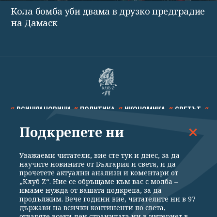
Кола бомба уби двама в друзко предградие
на Дамаск
ВСИЧКИ НОВИНИ
ПОЛИТИКА
ИКОНОМИКА
СВЕТЪТ
Подкрепете ни
СПОРТ
КУЛТУРА
ТЕХНОЛОГИИ
КАЛЕЙДОСКОП
МНЕНИЯ
Уважаеми читатели, вие сте тук и днес, за да
научите новините от България и света, и да
прочетете актуални анализи и коментари от
„Клуб Z“. Ние се обръщаме към вас с молба –
имаме нужда от вашата подкрепа, за да
продължим. Вече години вие, читателите ни в 97
Общи условия
Политика за поверителност
държави на всички континенти по света,
отваряте всеки ден страницата ни в интернет в