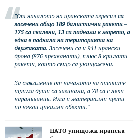
"От началото на иранската агресия
са
засечени общо 189 балистични ракети –
175 са свалени, 13 са паднали в морето, а
една е паднала на територията на
държавата
. Засечени са и 941 ирански
дрона (876 прехванати), плюс 8 крилати
ракети, които също са унищожени.
За съжаление от началото на атаките
трима души са загинали, а 78 са с леки
наранявания. Има и материални щети
по някои цивилни обекти."
НАТО унищожи иранска