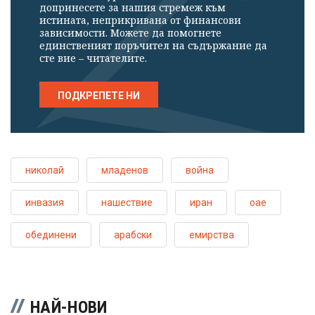
допринесете за нашия стремеж към
истината, неприкривана от финансови
зависимости. Можете да помогнете
единственият поръчител на съдържание да
сте вие – читателите.
ПОДКРЕПЕТЕ НИ
николай
младенов
война
инвазия
нашествие
иран
оае
обединени
арабски
емирства
НАЙ-НОВИ