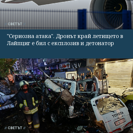
СВЕТЪТ
"Сериозна атака". Дронът край летището в
Лайпциг е бил с експлозив и детонатор
СВЕТЪТ