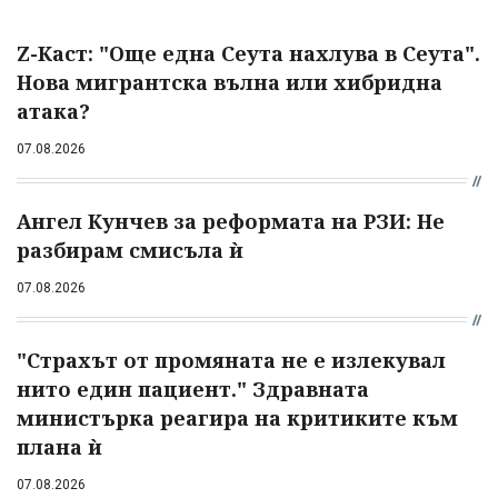
Z-Каст: "Още една Сеута нахлува в Сеута".
Нова мигрантска вълна или хибридна
атака?
07.08.2026
Ангел Кунчев за реформата на РЗИ: Не
разбирам смисъла ѝ
07.08.2026
"Страхът от промяната не е излекувал
нито един пациент." Здравната
министърка реагира на критиките към
плана ѝ
07.08.2026