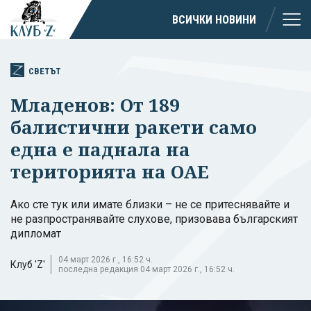
ВСИЧКИ НОВИНИ
СВЕТЪТ
Младенов: От 189
балистични ракети само
една е паднала на
територията на ОАЕ
Ако сте тук или имате близки – не се притеснявайте и
не разпространявайте слухове, призовава българският
дипломат
04 март 2026 г., 16:52 ч.
Клуб 'Z'
последна редакция 04 март 2026 г., 16:52 ч.