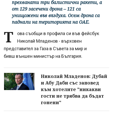
прехванати три балистични ракети, а
от 129 засечени дрона – 121 са
унищожени във въздуха. Осем дрона са
паднали на територията на ОАЕ.
Т
ова съобщи в профила си във фейсбук
Николай Младенов - върховен
представител за Газа в Съвета за мир и
бивш външен министър на България.
Николай Младенов: Дубай
и Абу Даби със заповед
към хотелите "никакви
гости не трябва да бъдат
гонени"