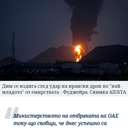
Дим се издига след удар на ирански дрон по "най-
младото" от емирствата - Фуджейра. Снимка АП/БТА
Министерството на отбраната на ОАЕ
току-що съобщи, че днес успешно са