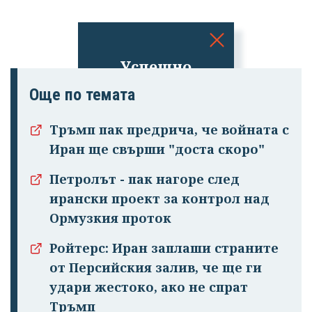
Успешно
излязохте от
Още по темата
профила си!
Тръмп пак предрича, че войната с
Иран ще свърши "доста скоро"
Петролът - пак нагоре след
ирански проект за контрол над
Ормузкия проток
Ройтерс: Иран заплаши страните
от Персийския залив, че ще ги
удари жестоко, ако не спрат
Тръмп