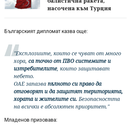
балистична ракета,
насочена към Турция
Българският дипломат казва още:
"Експлозиите, които се чуват от много
хора,
са точно от ПВО системите и
изтребителите
, които защитават
небето.
ОАЕ запазва
пълното си право да
отговорят и да защитят територията,
хората и жителите си.
Безопасността
на всички е абсолютен приоритет."
Младенов призовава: