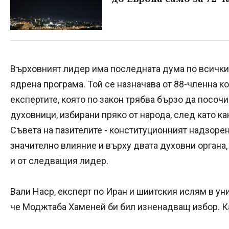
Върховният лидер има последната дума по всички 
ядрена програма. Той се назначава от 88-членна к
експертите, която по закон трябва бързо да посоч
духовници, избирани пряко от народа, след като к
Съвета на пазителите - конституционният надзоре
значително влияние и върху двата духовни органа,
и от следващия лидер.
Вали Наср, експерт по Иран и шиитския ислям в ун
че Моджтаба Хаменей би бил изненадващ избор. Ка