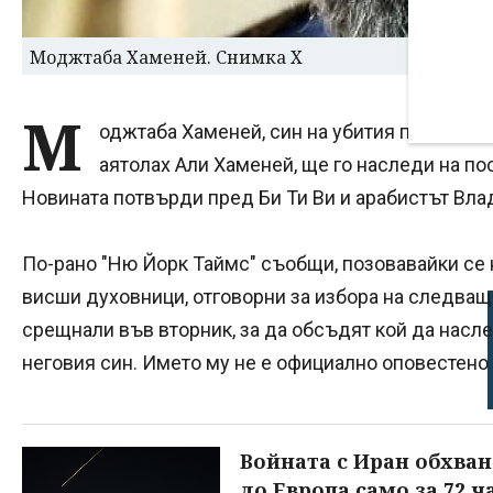
Моджтаба Хаменей. Снимка X
М
оджтаба Хаменей, син на убития при изра
аятолах Али Хаменей, ще го наследи на по
Новината потвърди пред Би Ти Ви и арабистът Вла
По-рано "Ню Йорк Таймс" съобщи, позовавайки се 
висши духовници, отговорни за избора на следващ
срещнали във вторник, за да обсъдят кой да насл
неговия син. Името му не е официално оповестено
Войната с Иран обхван
до Европа само за 72 ч