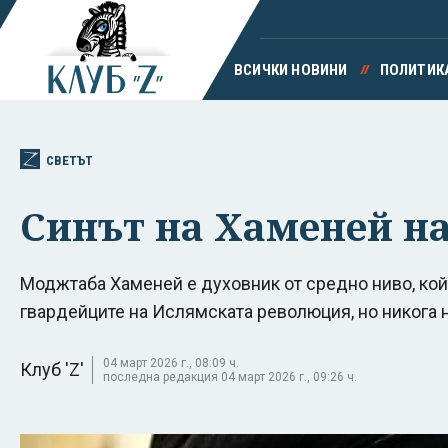
ВСИЧКИ НОВИНИ
ПОЛИТИК
СВЕТЪТ
Синът на Хаменей на
Моджтаба Хаменей е духовник от средно ниво, кой
гвардейците на Ислямската революция, но никога
04 март 2026 г., 08:09 ч.
Клуб 'Z'
последна редакция 04 март 2026 г., 09:26 ч.