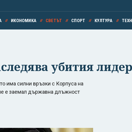
А
ИКОНОМИКА
СВЕТЪТ
СПОРТ
КУЛТУРА
ТЕХ
следява убития лидер
то има силни връзки с Корпуса на
 не е заемал държавна длъжност