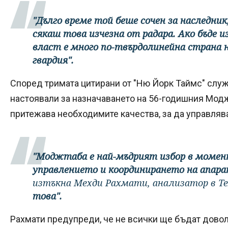
"Дълго време той беше сочен за наследник
сякаш това изчезна от радара. Ако бъде из
власт е много по-твърдолинейна страна
гвардия".
Според тримата цитирани от "Ню Йорк Таймс" слу
настоявали за назначаването на 56-годишния Модж
притежава необходимите качества, за да управлява
"Моджтаба е най-мъдрият избор в момент
управлението и координирането на апара
изтъкна Мехди Рахмати, анализатор в Те
това".
Рахмати предупреди, че не всички ще бъдат довол