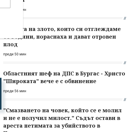
преди 24 мин
Цветята на злото, които си отглеждаме
от години, пораснаха и дават отровен
плод
преди 50 мин
Областният шеф на ДПС в Бургас - Христо
"Широката" вече е с обвинение
преди 56 мин
"Смазването на човек, който се е молил
и не е получил милост." Съдът остави в
ареста петимата за убийството в