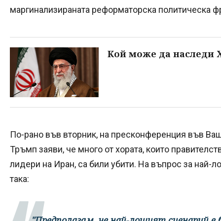
маргинализираната реформаторска политическа фр
Кой може да наследи 
По-рано във вторник, на пресконференция във Ва
Тръмп заяви, че много от хората, които правителст
лидери на Иран, са били убити. На въпрос за най-л
така:
"Предполагам, че най-лошият сценарий е 