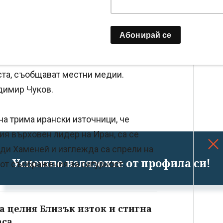
елско-американските удари над Иран
ста, съобщават местни медии.
димир Чуков.
на трима ирански източници, че
ия върховен лидер на Иран, са се
еди Хаменей и изглежда са спрели на
Успешно излязохте от профила си!
 от съображения за сигурност.
а целия Близък изток и стигна
аса