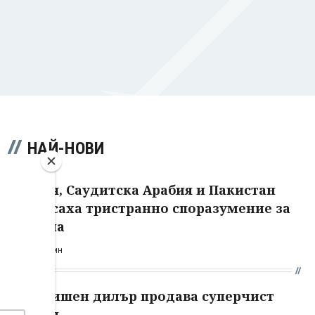
НАЙ-НОВИ
Турция, Саудитска Арабия и Пакистан
подписаха тристранно споразумение за
отбрана
преди 17 мин
75-годишен дилър продава суперчист
кокаин