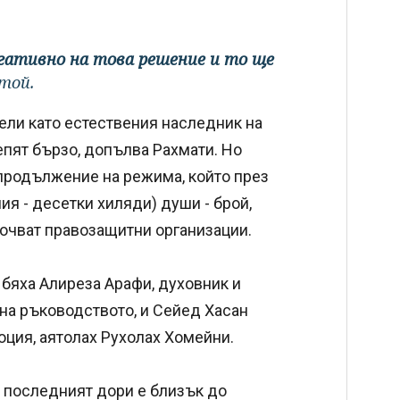
гативно на това решение и то ще
 той.
ели като естествения наследник на
репят бързо, допълва Рахмати. Но
 продължение на режима, който през
я - десетки хиляди) души - брой,
очват правозащитни организации.
 бяха Алиреза Арафи, духовник и
 на ръководството, и Сейед Хасан
юция, аятолах Рухолах Хомейни.
, последният дори е близък до