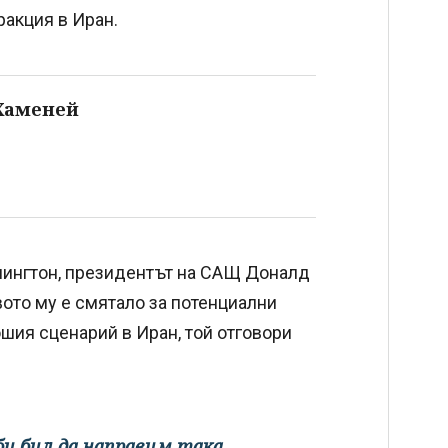
акция в Иран.
Хаменей
шингтон, президентът на САЩ Доналд
вото му е смятало за потенциални
ошия сценарий в Иран, той отговори
би бил да направим така,