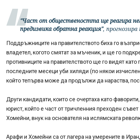
"Част от обществеността ще реагира не
предизвика обратна реакция"
, прогнозира
Поддръжниците на правителството биха го възпри
владетел, когото смятат за мъченик, и ще го подк
противниците на правителството ще го видят като
последните месеци уби хиляди (по някои изчислени
който тепърва може да продължи да нараства, пос
Други кандидати, които се очертаха като фаворити,
юрист, който е част от тричленния преходен съвет
Хомейни, внук на основателя на ислямската револ
Арафи и Хомейни са от лагера на умерените в Иран