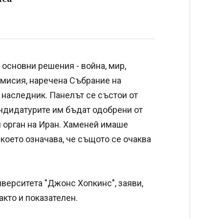
основни решения - война, мир,
омисия, наречена Събрание на
и наследник. Панелът се състои от
андидатурите им бъдат одобрени от
н орган на Иран. Хаменей имаше
 което означава, че същото се очаква
иверситета "Джонс Хопкинс", заяви,
кто и показателен.