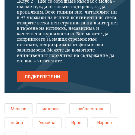
„Клуб Z“. Ние се обръщаме към вас с молба –
имаме нужда от вашата подкрепа, за да
продължим. Вече години вие, читателите ни
в 97 държави на всички континенти по света,
отваряте всеки ден страницата ни в интернет
в търсене на истинска, независима и
качествена журналистика. Вие можете да
допринесете за нашия стремеж към
истината, неприкривана от финансови
зависимости. Можете да помогнете
единственият поръчител на съдържание да
сте вие – читателите.
ПОДКРЕПЕТЕ НИ
Мелони
интервю
глобален хаос
война
Украйна
Иран
Израел