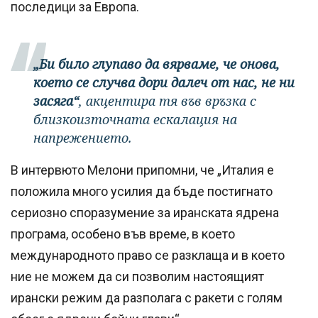
последици за Европа.
„Би било глупаво да вярваме, че онова,
което се случва дори далеч от нас, не ни
засяга“
, акцентира тя във връзка с
близкоизточната ескалация на
напрежението.
В интервюто Мелони припомни, че „Италия е
положила много усилия да бъде постигнато
сериозно споразумение за иранската ядрена
програма, особено във време, в което
международното право се разклаща и в което
ние не можем да си позволим настоящият
ирански режим да разполага с ракети с голям