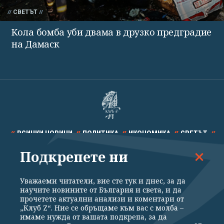
СВЕТЪТ
Кола бомба уби двама в друзко предградие
на Дамаск
ВСИЧКИ НОВИНИ
ПОЛИТИКА
ИКОНОМИКА
СВЕТЪТ
Подкрепете ни
СПОРТ
КУЛТУРА
ТЕХНОЛОГИИ
КАЛЕЙДОСКОП
МНЕНИЯ
Уважаеми читатели, вие сте тук и днес, за да
научите новините от България и света, и да
прочетете актуални анализи и коментари от
„Клуб Z“. Ние се обръщаме към вас с молба –
имаме нужда от вашата подкрепа, за да