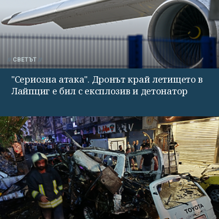
СВЕТЪТ
"Сериозна атака". Дронът край летището в
Лайпциг е бил с експлозив и детонатор