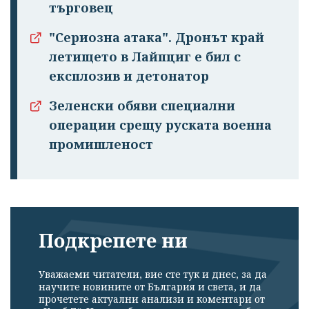
търговец
"Сериозна атака". Дронът край
летището в Лайпциг е бил с
експлозив и детонатор
Успешно
излязохте от
Зеленски обяви специални
профила си!
операции срещу руската военна
промишленост
Подкрепете ни
Уважаеми читатели, вие сте тук и днес, за да
научите новините от България и света, и да
прочетете актуални анализи и коментари от