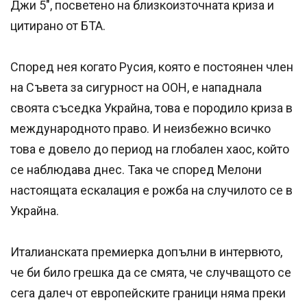
Джи 5", посветено на близкоизточната криза и
цитирано от БТА.
Според нея когато Русия, която е постоянен член
на Съвета за сигурност на ООН, е нападнала
своята съседка Украйна, това е породило криза в
международното право. И неизбежно всичко
това е довело до период на глобален хаос, който
се наблюдава днес. Така че според Мелони
настоящата ескалация е рожба на случилото се в
Украйна.
Италианската премиерка допълни в интервюто,
че би било грешка да се смята, че случващото се
сега далеч от европейските граници няма преки