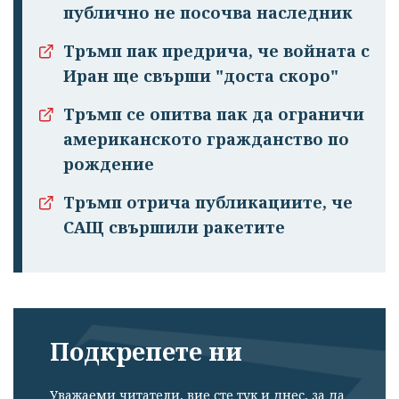
публично не посочва наследник
Тръмп пак предрича, че войната с
Иран ще свърши "доста скоро"
Тръмп се опитва пак да ограничи
Успешно
американското гражданство по
излязохте от
рождение
профила си!
Тръмп отрича публикациите, че
САЩ свършили ракетите
Подкрепете ни
Уважаеми читатели, вие сте тук и днес, за да