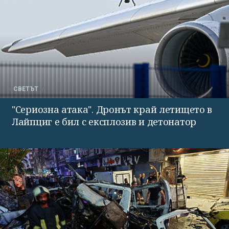
СВЕТЪТ
"Сериозна атака". Дронът край летището в
Лайпциг е бил с експлозив и детонатор