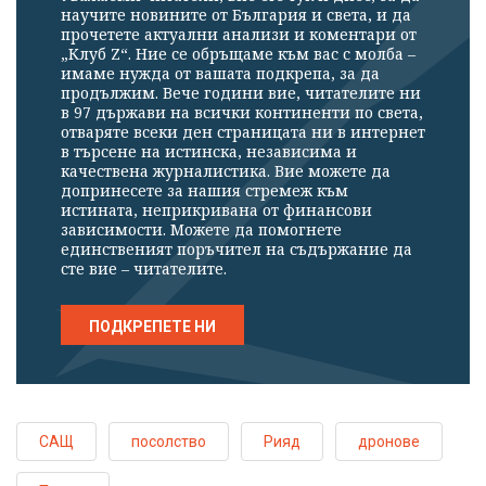
научите новините от България и света, и да
прочетете актуални анализи и коментари от
„Клуб Z“. Ние се обръщаме към вас с молба –
имаме нужда от вашата подкрепа, за да
продължим. Вече години вие, читателите ни
в 97 държави на всички континенти по света,
отваряте всеки ден страницата ни в интернет
в търсене на истинска, независима и
качествена журналистика. Вие можете да
допринесете за нашия стремеж към
истината, неприкривана от финансови
зависимости. Можете да помогнете
единственият поръчител на съдържание да
сте вие – читателите.
ПОДКРЕПЕТЕ НИ
САЩ
посолство
Рияд
дронове