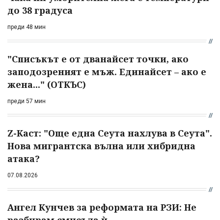
до 38 градуса
преди 48 мин
"Списъкът е от дванайсет точки, ако
заподозреният е мъж. Единайсет – ако е
жена..." (ОТКЪС)
преди 57 мин
Z-Каст: "Още една Сеута нахлува в Сеута".
Нова мигрантска вълна или хибридна
атака?
07.08.2026
Ангел Кунчев за реформата на РЗИ: Не
разбирам смисъла ѝ