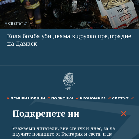
СВЕТЪТ
Кола бомба уби двама в друзко предградие
на Дамаск
ВСИЧКИ НОВИНИ
ПОЛИТИКА
ИКОНОМИКА
СВЕТЪТ
Подкрепете ни
СПОРТ
КУЛТУРА
ТЕХНОЛОГИИ
КАЛЕЙДОСКОП
МНЕНИЯ
Уважаеми читатели, вие сте тук и днес, за да
научите новините от България и света, и да