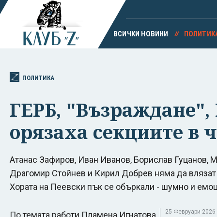
ВСИЧКИ НОВИНИ
ПОЛИТИК
ПОЛИТИКА
ГЕРБ, "Възраждане", 
орязаха секциите в 
Атанас Зафиров, Иван Иванов, Борислав Гуцанов, 
Драгомир Стойнев и Кирил Добрев няма да влязат в
Хората на Пеевски пък се объркали - шумно и емо
25 Февруари 2026 г
По темата работи Пламена Игнатова