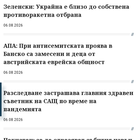
Зеленски: Украйна е близо до собствена
противоракетна отбрана
06.08.2026
АПА: При антисемитската проява в
Банско са замесени и деца от
австрийската еврейска общност
06.08.2026
Разследване застрашава главния здравен
съветник на САЩ по време на
пандемията
06.08.2026
Пакистан: за да отразяват събития извън