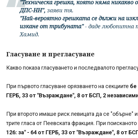
"Техническа грешка, която няма никакво
ДПС-НН",
заяви тя.
"Най-вероятно грешката се дължи на из
изкане от трибуната"
- даде любопитна 
Хамид.
Гласуване и прегласуване
Какво показа гласуването и последвалото прегла
При първото гласуване орязването на секциите
бе 
ГЕРБ, 33 от "Възраждане", 8 от БСП, 2 независими
При второто имаше риск левицата да се "обърне" и
трите гласа от Пеевската фракция. При поисканото
126: за" - 64 от ГЕРБ, 33 от "Възраждане", 8 от Б