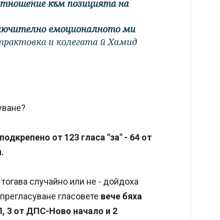
 отношение към позицията на
ключително емоционалното ми
трактовка и колегата й Хамид
суване?
подкрепено от 123 гласа "за" - 64 от
.
 тогава случайно или не - дойдоха
 прегласуване гласовете
вече бяха
СП, 3 от ДПС-Ново начало и 2