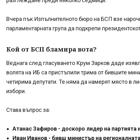
разглеждане преди няколко седмици.
Вчера пък Изпълнителното бюро на БСП взе наро
парламентарната група да подкрепи президентскот
Кой от БСП бламира вота?
Веднага след гласуването Крум Зарков даде изявле
волята на ИБ са пристъпили трима от бившите мин
четирима депутати. Те няма да намерят място в ли
избори.
Става въпрос за:
Атанас Зафиров - доскоро лидер на партията
Иван Иванов - бивш министър на регионалнат