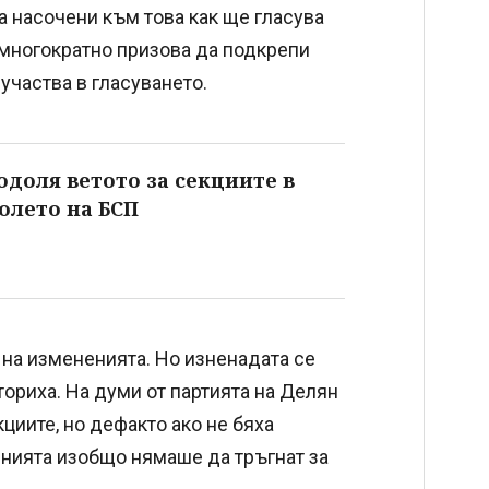
ха насочени към това как ще гласува
 многократно призова да подкрепи
участва в гласуването.
доля ветото за секциите в
полето на БСП
 на измененията. Но изненадата се
ториха. На думи от партията на Делян
циите, но дефакто ако не бяха
енията изобщо нямаше да тръгнат за