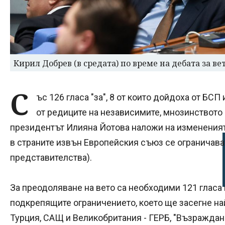
Кирил Добрев (в средата) по време на дебата за ве
С
ъс 126 гласа "за", 8 от които дойдоха от БСП 
от редиците на независимите, мнозинството 
президентът Илияна Йотова наложи на измененията
в страните извън Европейския съюз се ограничава
представителства).
За преодоляване на вето са необходими 121 гласа в
подкрепящите ограничението, което ще засегне на
Турция, САЩ и Великобритания - ГЕРБ, "Възраждан