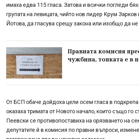
имаха едва 115 гласа. Затова и всички погледи бя
групата на левицата, чийто нов лидер Крум Зарков
Йотова, да гласува срещу закона или изобщо да не 
Правната комисия прео
чужбина, топката е в 
От БСП обаче дойдоха цели осем гласа в подкрепа
оказаха тримата от Новото начало, които също го с
Пеевски се противопоставиха на орязването на сек
депутатите й в комисия по правни въпроси, измен