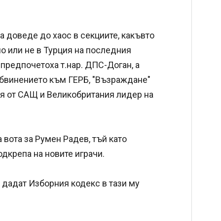
а доведе до хаос в секциите, какъвто
о или не в Турция на последния
предпочетоха т.нар. ДПС-Доган, а
 обвинението към ГЕРБ, "Възраждане"
ия от САЩ и Великобритания лидер на
а вота за Румен Радев, тъй като
дкрепа на новите играчи.
е дадат Изборния кодекс в тази му