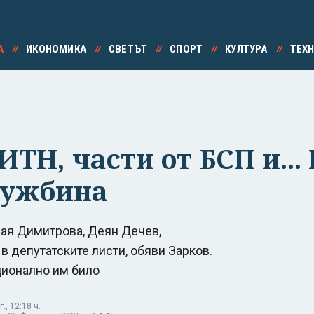
А
ИКОНОМИКА
СВЕТЪТ
СПОРТ
КУЛТУРА
ТЕХ
ИТН, части от БСП и...
чужбина
Мая Димитрова, Деян Дечев,
 депутатските листи, обяви Зарков.
ционално им било
., 12:18 ч.