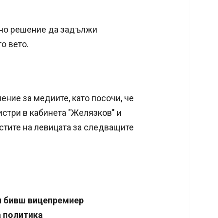
чно решение да задължи
о вето.
ние за медиите, като посочи, че
истри в кабинета "Желязков" и
стите на левицата за следващите
 и бивш вицепремиер
а политика