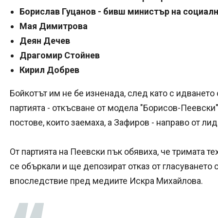
Борислав Гуцанов - бивш министър на социал
Мая Димитрова
Деян Дечев
Драгомир Стойнев
Кирил Добрев
Бойкотът им не бе изненада, след като с идването 
партията - откъсване от модела "Борисов-Пеевски"
постове, които заемаха, а Зафиров - направо от ли
От партията на Пеевски пък обявиха, че тримата те
се объркали и ще депозират отказ от гласуването с
впоследствие пред медиите Искра Михайлова.