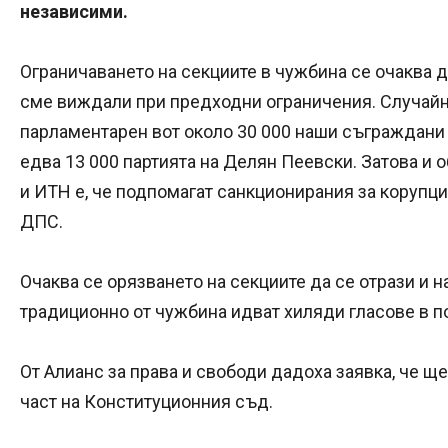
независими.
Ограничаването на секциите в чужбина се очаква д
сме виждали при предходни ограничения. Случайн
парламентарен вот около 30 000 наши съграждани 
едва 13 000 партията на Делян Пеевски. Затова и
и ИТН е, че подпомагат санкционирания за корупц
ДПС.
Очаква се орязването на секциите да се отрази и н
традиционно от чужбина идват хиляди гласове в по
От Алианс за права и свободи дадоха заявка, че щ
част на Конституционния съд.