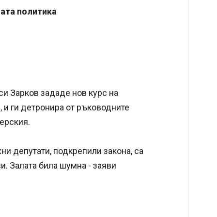
ната политика
си Зарков зададе нов курс на
, и ги детронира от ръководните
дерския.
хни депутати, подкрепили закона, са
и. Залата била шумна - заяви