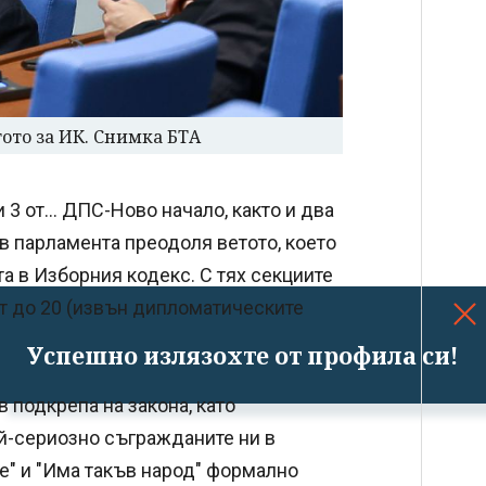
тото за ИК. Снимка БТА
и 3 от... ДПС-Ново начало, както и два
в парламента преодоля ветото, което
 в Изборния кодекс. С тях секциите
т до 20 (извън дипломатическите
Успешно излязохте от профила си!
 подкрепа на закона, като
й-сериозно съгражданите ни в
е" и "Има такъв народ" формално