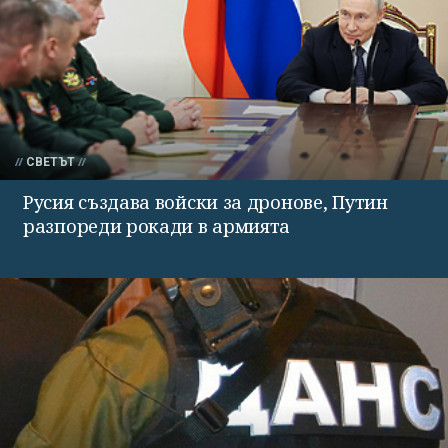
СВЕТЪТ
Русия създава войски за дронове, Путин
разпореди рокади в армията