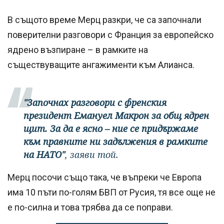
В същото време Мерц разкри, че са започнали
поверителни разговори с Франция за европейско
ядрено възпиране – в рамките на
съществуващите ангажименти към Алианса.
"Започнах разговори с френския
президент Емануел Макрон за общ ядрен
щит. За да е ясно – ние се придържаме
към правните ни задължения в рамките
на НАТО"
, заяви той.
Мерц посочи също така, че въпреки че Европа
има 10 пъти по-голям БВП от Русия, тя все още не
е по-силна и това трябва да се поправи.