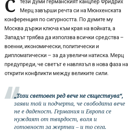
С
тези думи германският канцлер Фридрих
Мерц завърши речта си на Мюнхенската
конференция по сигурността. По думите му
Москва държи ключа към края на войната, а
Западът трябва да използва всички средства –
военни, икономически, политически и
дипломатически – за да увеличи натиска. Мерц
предупреди, че светът е навлязъл в нова фаза на
открити конфликти между великите сили.
„Този световен ред вече не съществува“,
заяви той и подчерта, че свободата вече
не е даденост. Германия и Европа се
нуждаят от твърдост, воля и
готовност за жертви – и то сега.