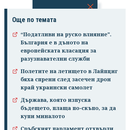
Успешно
Още по темата
излязохте от
профила си!
“Податливи на руско влияние".
България е в дъното на
европейската класация за
разузнавателни служби
Полетите на летището в Лайпциг
бяха спрени след засечен дрон
край украински самолет
Държава, която изпуска
бъдещето, плаща по-скъпо, за да
купи миналото
Сръбският парламент отхвърли