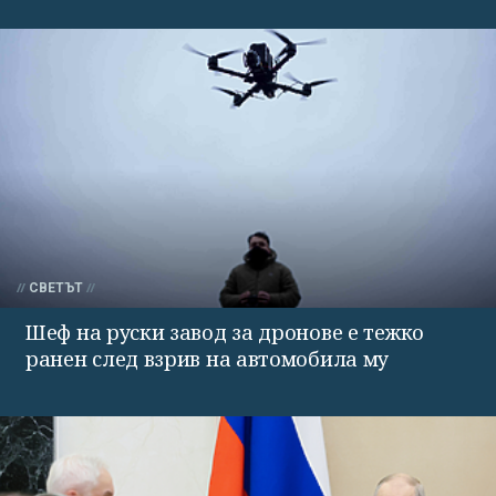
СВЕТЪТ
Шеф на руски завод за дронове е тежко
ранен след взрив на автомобила му