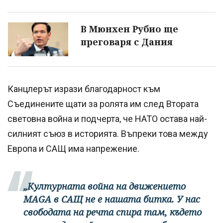
В Мюнхен Рубио ще
преговаря с Дания
Канцлерът изрази благодарност към
Съединените щати за ролята им след Втората
световна война и подчерта, че НАТО остава най-
силният съюз в историята. Въпреки това между
Европа и САЩ има напрежение.
„Културната война на движението
MAGA в САЩ не е нашата битка. У нас
свободата на речта спира там, където