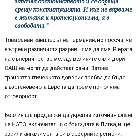
започва достойнството и се обръща
срещу конституцията. И ние не вярваме
в митата и протекционизма, а в
свободата.“
Това заяви канцлерът на Германия, но посочи, че
въпреки различията разрив няма да има. В ерата
на съперничество между великите сили дори
САЩ не могат да действат сами. Затова
трансатлантическото доверие трябва да бъде
възстановено, а Европа да поеме по-голяма
отговорност.
Берлин ще продължи да укрепва източния фланг
на НАТО, включително с бригадата в Литва, и ще
засили ангажимента си в северните региони.