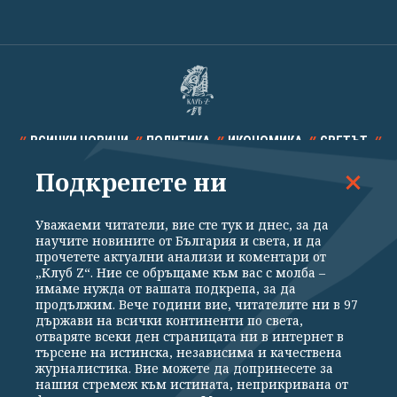
ВСИЧКИ НОВИНИ
ПОЛИТИКА
ИКОНОМИКА
СВЕТЪТ
Подкрепете ни
СПОРТ
КУЛТУРА
ТЕХНОЛОГИИ
КАЛЕЙДОСКОП
МНЕНИЯ
Уважаеми читатели, вие сте тук и днес, за да
научите новините от България и света, и да
прочетете актуални анализи и коментари от
„Клуб Z“. Ние се обръщаме към вас с молба –
имаме нужда от вашата подкрепа, за да
продължим. Вече години вие, читателите ни в 97
Общи условия
Политика за поверителност
държави на всички континенти по света,
отваряте всеки ден страницата ни в интернет в
Реклама
Партньори
Контакти
За Клуб Z
търсене на истинска, независима и качествена
Екип
Подкрепете ни
журналистика. Вие можете да допринесете за
нашия стремеж към истината, неприкривана от