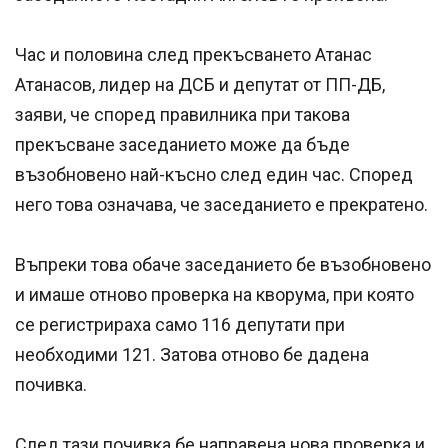
Час и половина след прекъсването Атанас
Атанасов, лидер на ДСБ и депутат от ПП-ДБ,
заяви, че според правилника при такова
прекъсване заседанието може да бъде
възобновено най-късно след един час. Според
него това означава, че заседанието е прекратено.
Въпреки това обаче заседанието бе възобновено
и имаше отново проверка на кворума, при която
се регистрираха само 116 депутати при
необходими 121. Затова отново бе дадена
почивка.
След тази почивка бе направена нова проверка и