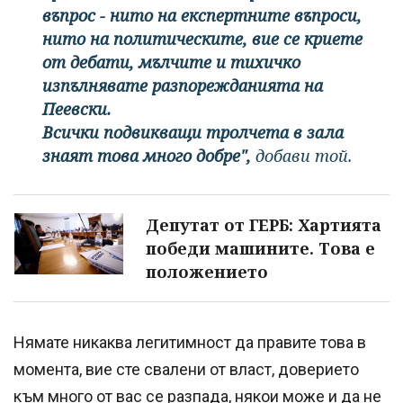
въпрос - нито на експертните въпроси,
нито на политическите, вие се криете
от дебати, мълчите и тихичко
изпълнявате разпорежданията на
Пеевски.
Всички подвикващи тролчета в зала
знаят това много добре",
добави той.
Депутат от ГЕРБ: Хартията
победи машините. Това е
положението
Нямате никаква легитимност да правите това в
момента, вие сте свалени от власт, доверието
към много от вас се разпада, някои може и да не