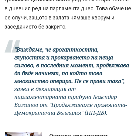
в дневния ред на парламента днес. Това обаче не
се случи, защото в залата нямаше кворум и
заседанието бе закрито.
"Виждаме, че арогантността,
глупостта и прокарването на неща
силово, в последния момент, продължава
да бъде начинът, по който това
мнозинство оперира. Не се прави така",
заяви в декларация от
парламентарната трибуна Божидар
Божанов от "Продължаваме промяната-
Демократична България" (ПП-ДБ).