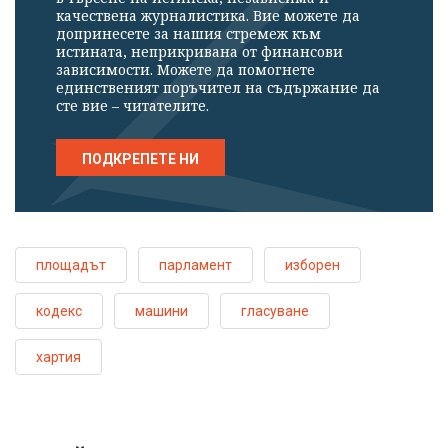
качествена журналистика. Вие можете да
допринесете за нашия стремеж към
истината, неприкривана от финансови
зависимости. Можете да помогнете
единственият поръчител на съдържание да
сте вие – читателите.
ПОДКРЕПЕТЕ НИ
площадът
парламент
изборен
кодекс
машини
гласуване
хартия