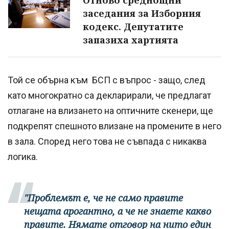
Отново среднощни
заседания за Изборния
кодекс. Депутатите
запазиха хартията
Той се обърна към БСП с въпрос - защо, след
като многократно са декларирали, че предлагат
отлагане на влизането на оптичните скенери, ще
подкрепят спешното влизане на промените в него
в зала. Според него това не съвпада с никаква
логика.
"Проблемът е, че не само правите
нещата арогантно, а че не знаете какво
правите. Нямате отговор на нито един