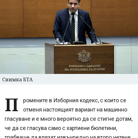
Снимка БТА
П
ромените в Изборния кодекс, с които се
отменя настоящият вариант на машинно
гласуване и е много вероятно да се стигне дотам,
че да се гласува само с хартиени бюлетини,
трябваше да влязат извънредно на второ четене