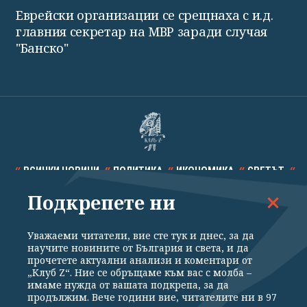
Еврейски организации се срещнаха с и.д.
главния секретар на МВР заради случая
"Банско"
ВСИЧКИ НОВИНИ
ПОЛИТИКА
ИКОНОМИКА
СВЕТЪТ
Подкрепете ни
СПОРТ
КУЛТУРА
ТЕХНОЛОГИИ
КАЛЕЙДОСКОП
МНЕНИЯ
Уважаеми читатели, вие сте тук и днес, за да
научите новините от България и света, и да
прочетете актуални анализи и коментари от
„Клуб Z“. Ние се обръщаме към вас с молба –
имаме нужда от вашата подкрепа, за да
продължим. Вече години вие, читателите ни в 97