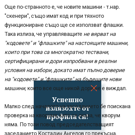
Още по-странното е, че новите машини - т.нар.
"скенери", също имат код и при тяхното
функциониране също ще се използват флашки.
Така излиза, че управляващите
не вярват на
"кодовете" и "флашките" на настоящите машини,
които при това са многократно тествани,
сертифицирани и дори изпробвани в реални
условия на избори, докато имат пълно доверие
на "кодовете" и "флашките" на бъдещите нови
машини,
които все още никой дори не е виждал.
Успешно
Малко след началото на заседанието бе поискана
излязохте от
профила си!
проверка на кворума, като се оказа, че кворум
няма. По този повод председателстващият
заседанието Костадин Ангелов го прекъсна.