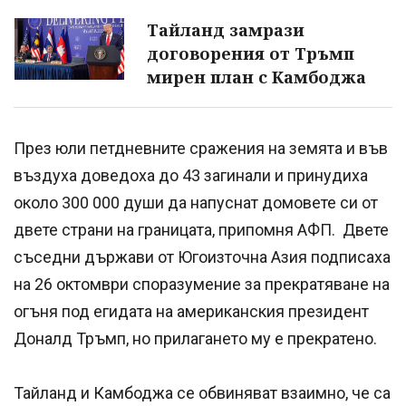
Тайланд замрази
договорения от Тръмп
мирен план с Камбоджа
През юли петдневните сражения на земята и във
въздуха доведоха до 43 загинали и принудиха
около 300 000 души да напуснат домовете си от
двете страни на границата, припомня АФП. Двете
съседни държави от Югоизточна Азия подписаха
на 26 октомври споразумение за прекратяване на
огъня под егидата на американския президент
Доналд Тръмп, но прилагането му е прекратено.
Тайланд и Камбоджа се обвиняват взаимно, че са