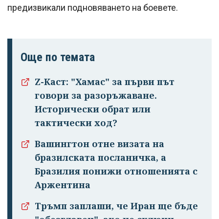
предизвикали подновяването на боевете.
Още по темата
Z-Каст: "Хамас" за първи път
говори за разоръжаване.
Исторически обрат или
тактически ход?
Вашингтон отне визата на
бразилската посланичка, а
Успешно
Бразилия понижи отношенията с
излязохте от
Аржентина
профила си!
Тръмп заплаши, че Иран ще бъде