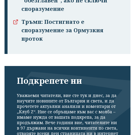
"обезглавен", ако не сключи
споразумение
Тръмп: Постигнато е
споразумение за Ормузкия
проток
Подкрепете ни
Уважаеми читатели, вие сте тук и днес, за да
научите новините от България и света, и да
прочетете актуални анализи и коментари от
„Клуб Z“. Ние се обръщаме към вас с молба –
имаме нужда от вашата подкрепа, за да
продължим. Вече години вие, читателите ни
в 97 държави на всички континенти по света,
отваряте всеки ден страницата ни в интернет