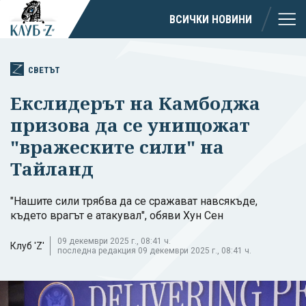
ВСИЧКИ НОВИНИ
СВЕТЪТ
Екслидерът на Камбоджа
призова да се унищожат
"вражеските сили" на
Тайланд
"Нашите сили трябва да се сражават навсякъде,
където врагът е атакувал", обяви Хун Сен
09 декември 2025 г., 08:41 ч.
Клуб 'Z'
последна редакция 09 декември 2025 г., 08:41 ч.