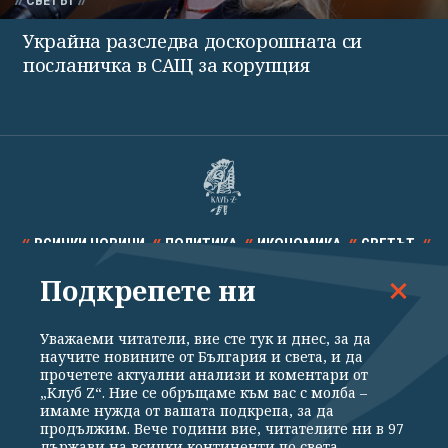
СВЕТЪТ
Украйна разследва доскорошната си
посланичка в САЩ за корупция
ВСИЧКИ НОВИНИ
ПОЛИТИКА
ИКОНОМИКА
СВЕТЪТ
Подкрепете ни
СПОРТ
КУЛТУРА
ТЕХНОЛОГИИ
КАЛЕЙДОСКОП
МНЕНИЯ
Уважаеми читатели, вие сте тук и днес, за да
научите новините от България и света, и да
прочетете актуални анализи и коментари от
„Клуб Z“. Ние се обръщаме към вас с молба –
имаме нужда от вашата подкрепа, за да
продължим. Вече години вие, читателите ни в 97
Общи условия
Политика за поверителност
държави на всички континенти по света,