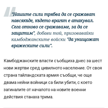
"Нашите сили трябва да се сражават
навсякъде, където врагът е атакувал.
Сега отново се сражаваме, за да се
защитим"
, добави той, призовавайки
камбоджанските войски
"да унищожат
вражеските сили".
Камбоджанските власти съобщиха днес за шест
нови жертви сред цивилното население. От своя
страна тайландската армия съобщи, че още
двама нейни войници са били убити, с което
загиналите от началото на новите военни
действия станаха трима.