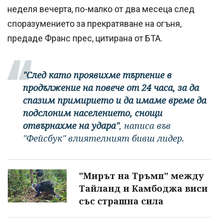
неделя вечерта, по-малко от два месеца след
споразумението за прекратяване на огъня,
предаде Франс прес, цитирана от БТА.
"След като проявихме търпение в
продължение на повече от 24 часа, за да
спазим примирието и да имаме време да
подслоним населението, снощи
отвърнахме на удара"
, написа във
"Фейсбук" влиятелният бивш лидер.
"Мирът на Тръмп" между
Тайланд и Камбоджа виси
със страшна сила