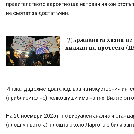
правителството вероятно ще направи някои отстъ
не смятат за достатъчни.
"Държавната хазна не 
хиляди на протеста (
И така, дадохме двата кадъра на изкуствения инте
(приблизително) колко души има на тях. Вижте отго
На 26 ноември 2025 г. по визуален анализ и станда
(площ × гъстота), площта около Ларгото е била зап