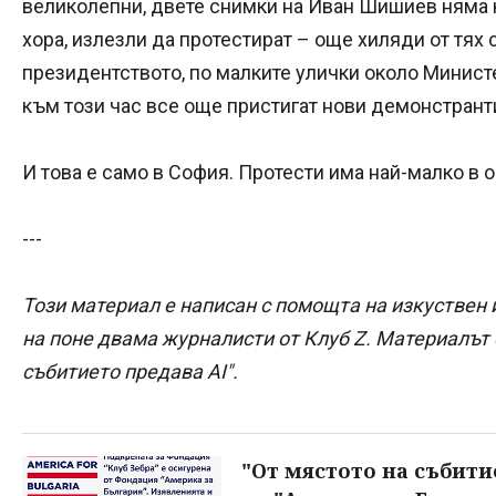
великолепни, двете снимки на Иван Шишиев няма 
хора, излезли да протестират – още хиляди от тях 
президентството, по малките улички около Министе
към този час все още пристигат нови демонстрант
И това е само в София. Протести има най-малко в 
---
Този материал е написан с помощта на изкуствен 
на поне двама журналисти от Клуб Z. Материалът е
събитието предава AI".
"От мястото на събити