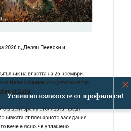
а 2026 г., Делян Пеевски и
иъгълник на властта на 26 ноември
а на
Иван Шишиев
, създател и автор
hes of Sofia
.
Успешно излязохте от профила си!
ото в центъра на столицата преди
 почивката от пленарното заседание
ато вече е ясно, че уплашено