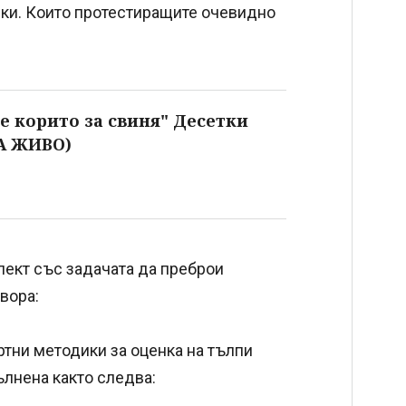
пки. Които протестиращите очевидно
е корито за свиня" Десетки
НА ЖИВО)
лект със задачата да преброи
вора:
ртни методики за оценка на тълпи
ълнена както следва: