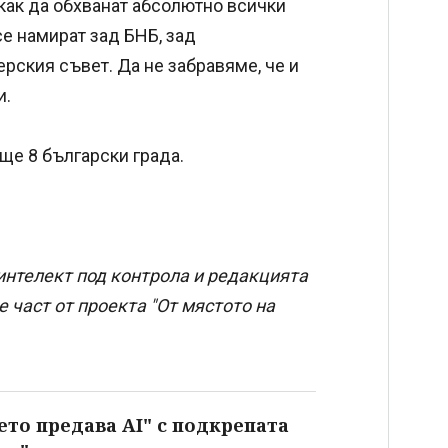
как да обхванат абсолютно всички
се намират зад БНБ, зад
рския съвет. Да не забравяме, че и
и.
още 8 български града.
интелект под контрола и редакцията
 част от проекта "От мястото на
ето предава AI" с подкрепата