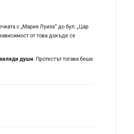
чката с „Мария Луиза“ до бул. „Цар
 зависимост от това докъде се
 хиляди души
. Протестът тогава беше