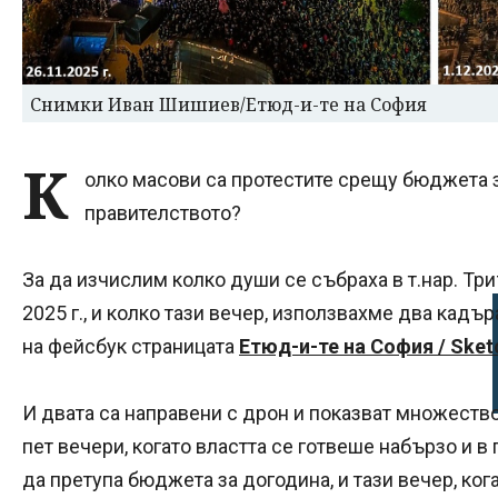
Снимки Иван Шишиев/Етюд-и-те на София
К
олко масови са протестите срещу бюджета з
правителството?
За да изчислим колко души се събраха в т.нар. Тр
2025 г., и колко тази вечер, използвахме два кадър
на фейсбук страницата
Етюд-и-те на София / Sketc
И двата са направени с дрон и показват множеств
пет вечери, когато властта се готвеше набързо и в
да претупа бюджета за догодина, и тази вечер, ког