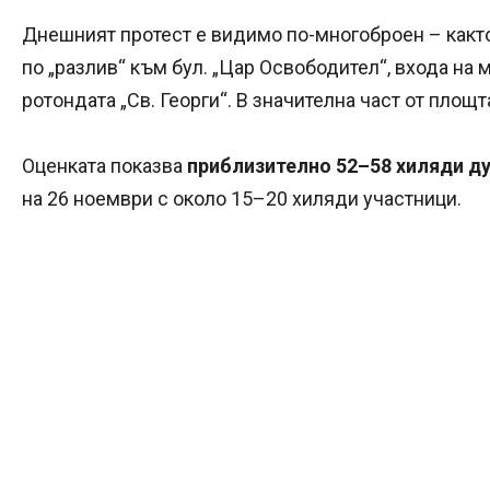
Днешният протест е видимо по-многоброен – както 
по „разлив“ към бул. „Цар Освободител“, входа на 
ротондата „Св. Георги“. В значителна част от площта
Оценката показва
приблизително 52–58 хиляди д
на 26 ноември с около 15–20 хиляди участници.