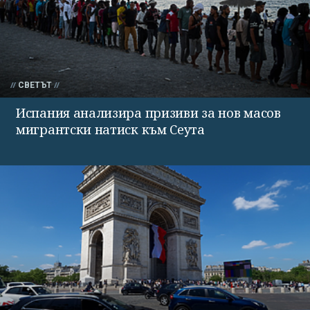
СВЕТЪТ
Испания анализира призиви за нов масов
мигрантски натиск към Сеута