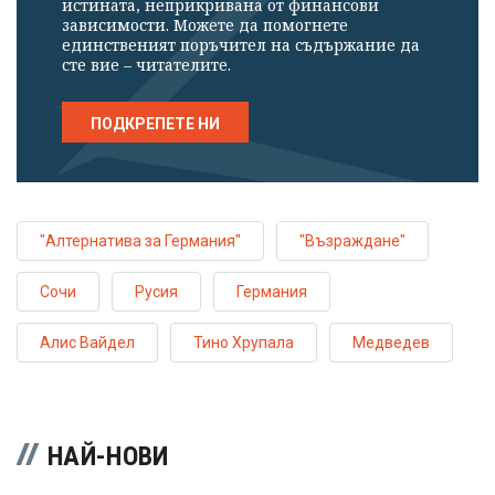
истината, неприкривана от финансови
зависимости. Можете да помогнете
единственият поръчител на съдържание да
сте вие – читателите.
ПОДКРЕПЕТЕ НИ
"Алтернатива за Германия"
"Възраждане"
Сочи
Русия
Германия
Алис Вайдел
Тино Хрупала
Медведев
НАЙ-НОВИ