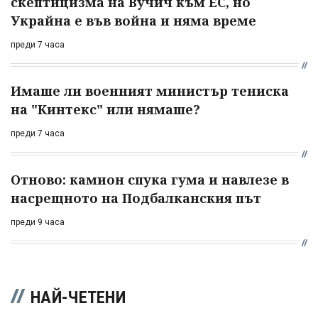
скептицизма на Вучич към ЕС, но
Украйна е във война и няма време
преди 7 часа
Имаше ли военният министър тениска
на "Кинтекс" или нямаше?
преди 7 часа
Отново: камион спука гума и навлезе в
насрещното на Подбалканския път
преди 9 часа
НАЙ-ЧЕТЕНИ