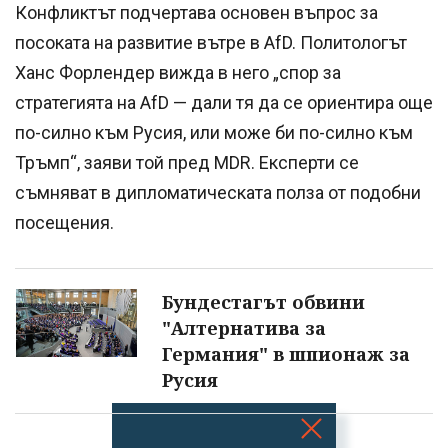
Конфликтът подчертава основен въпрос за
посоката на развитие вътре в AfD. Политологът
Ханс Форлендер вижда в него „спор за
стратегията на AfD — дали тя да се ориентира още
по-силно към Русия, или може би по-силно към
Тръмп“, заяви той пред MDR. Експерти се
съмняват в дипломатическата полза от подобни
посещения.
Бундестагът обвини
"Алтернатива за
Германия" в шпионаж за
Русия