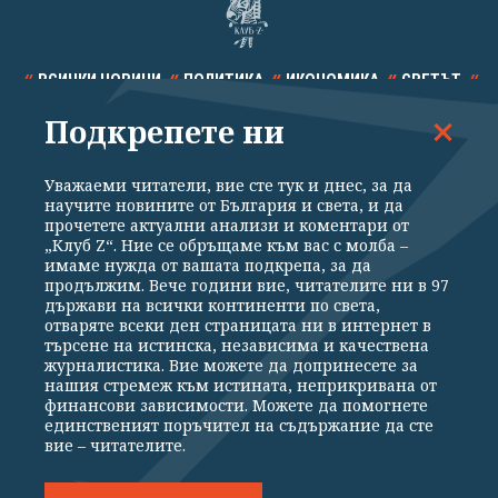
ВСИЧКИ НОВИНИ
ПОЛИТИКА
ИКОНОМИКА
СВЕТЪТ
Подкрепете ни
СПОРТ
КУЛТУРА
ТЕХНОЛОГИИ
КАЛЕЙДОСКОП
МНЕНИЯ
Уважаеми читатели, вие сте тук и днес, за да
научите новините от България и света, и да
прочетете актуални анализи и коментари от
„Клуб Z“. Ние се обръщаме към вас с молба –
имаме нужда от вашата подкрепа, за да
продължим. Вече години вие, читателите ни в 97
Общи условия
Политика за поверителност
държави на всички континенти по света,
отваряте всеки ден страницата ни в интернет в
Реклама
Партньори
Контакти
За Клуб Z
търсене на истинска, независима и качествена
Екип
Подкрепете ни
журналистика. Вие можете да допринесете за
нашия стремеж към истината, неприкривана от
финансови зависимости. Можете да помогнете
единственият поръчител на съдържание да сте
Издател на www.clubz.bg е „Клуб Зебра Медия“ ЕООД, София, ул. "Алеко
вие – читателите.
Константинов" 3. Всички права запазени 2026 „Клуб Зебра Медия“
ЕООД.
Препечатването на материали, снимки и видео от www.clubz.bg без