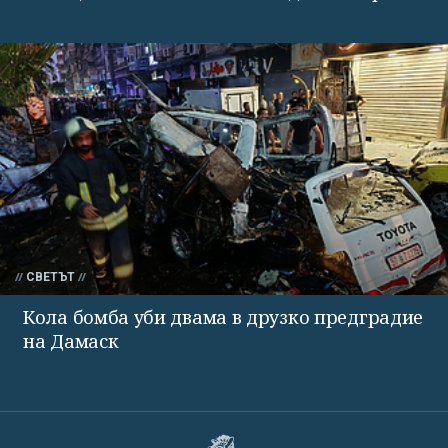
СВЕТЪТ
Кола бомба уби двама в друзко предградие
на Дамаск