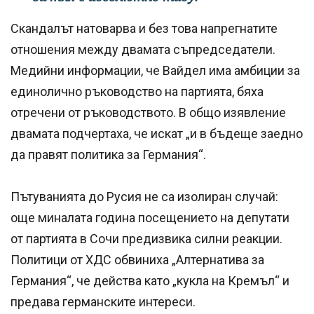
Скандалът натоварва и без това напрегнатите
отношения между двамата съпредседатели.
Медийни информации, че Вайдел има амбиции за
единолично ръководство на партията, бяха
отречени от ръководството. В общо изявление
двамата подчертаха, че искат „и в бъдеще заедно
да правят политика за Германия“.
Пътуванията до Русия не са изолиран случай:
още миналата година посещението на депутати
от партията в Сочи предизвика силни реакции.
Политици от ХДС обвиниха „Алтернатива за
Германия“, че действа като „кукла на Кремъл“ и
предава германските интереси.