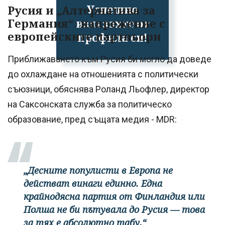
Успешно
Русия и „Алтернатива за
Германия“: напрежение с
излязохте от
европейските партньори
профила си!
Приближаването към Русия би могло да доведе
до охлаждане на отношенията с политически
съюзници, обяснява Роланд Льофлер, директор
на Саксонската служба за политическо
образование, пред същата медия - MDR:
„Десните популисти в Европа не
действат винаги единно. Една
крайнодясна партия от Финландия или
Полша не би пътувала до Русия — това
за тях е абсолютно табу.“