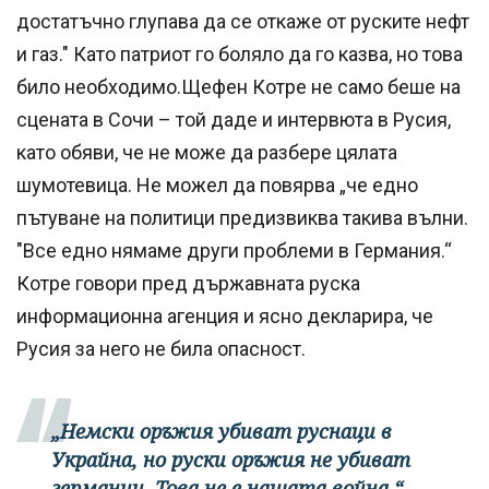
достатъчно глупава да се откаже от руските нефт
и газ." Като патриот го боляло да го казва, но това
било необходимо.Щефен Котре не само беше на
сцената в Сочи – той даде и интервюта в Русия,
като обяви, че не може да разбере цялата
шумотевица. Не можел да повярва „че едно
пътуване на политици предизвиква такива вълни.
"Все едно нямаме други проблеми в Германия.“
Котре говори пред държавната руска
информационна агенция и ясно декларира, че
Русия за него не била опасност.
„Немски оръжия убиват руснаци в
Украйна, но руски оръжия не убиват
германци. Това не е нашата война.“