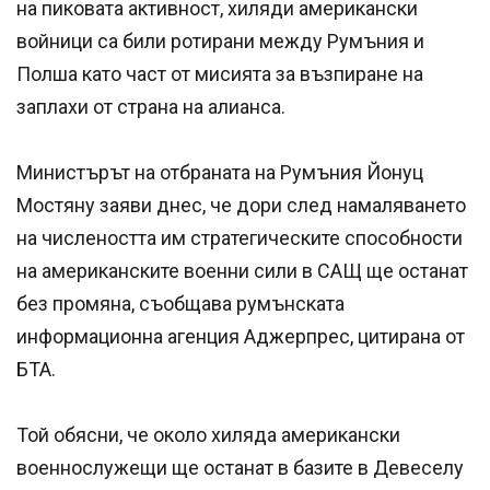
на пиковата активност, хиляди американски
войници са били ротирани между Румъния и
Полша като част от мисията за възпиране на
заплахи от страна на алианса.
Министърът на отбраната на Румъния Йонуц
Мостяну заяви днес, че дори след намаляването
на числеността им стратегическите способности
на американските военни сили в САЩ ще останат
без промяна, съобщава румънската
информационна агенция Аджерпрес, цитирана от
БТА.
Той обясни, че около хиляда американски
военнослужещи ще останат в базите в Девеселу