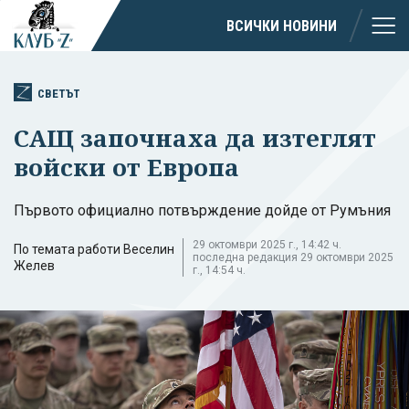
ВСИЧКИ НОВИНИ
СВЕТЪТ
САЩ започнаха да изтеглят
войски от Европа
Първото официално потвърждение дойде от Румъния
29 октомври 2025 г., 14:42 ч.
По темата работи Веселин
последна редакция 29 октомври 2025
Желев
г., 14:54 ч.