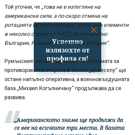
Той уточни, че
„това не е изтегляне на
американски сили, а по-скоро отмяна на
ротацията на една бригада, която има елементи
в няколко страни от НАТО, включително
Успешно
България, Румъния, Словакия и Унгария“
.
излязохте от
профила си!
Румънският министър заяви, че системата за
противоракетна отбрана в базата „Девеселу“ ще
остане напълно оперативна, а военновъздушната
база „Михаил Когълничану“ продължава да се
развива.
„Американското знаме ще продължи да
се вее на всичките три места. В базата