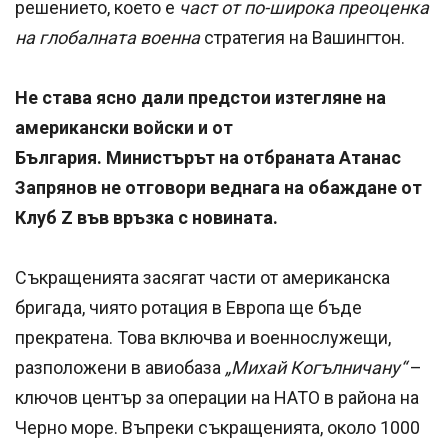
решението, което е
част от по-широка преоценка
на глобалната военна
стратегия на Вашингтон.
Не става ясно дали предстои изтегляне на
американски войски и от
България. Министърът на отбраната Атанас
Запрянов не отговори веднага на обаждане от
Клуб Z във връзка с новината.
Съкращенията засягат части от американска
бригада, чиято ротация в Европа ще бъде
прекратена. Това включва и военнослужещи,
разположени в авиобаза
„Михай Когълничану“
–
ключов център за операции на НАТО в района на
Черно море. Въпреки съкращенията, около 1000