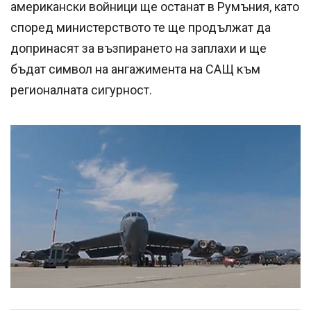
американски войници ще останат в Румъния, като
според министерството те ще продължат да
допринасят за възпирането на заплахи и ще
бъдат символ на ангажимента на САЩ към
регионалната сигурност.