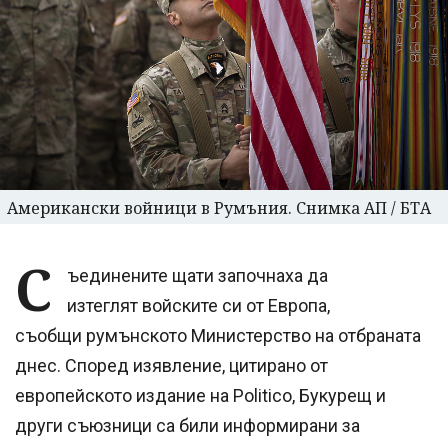
Американски войници в Румъния. Снимка АП / БТА
С
ъединените щати започнаха да
изтеглят войските си от Европа,
съобщи румънското Министерство на отбраната
днес. Според изявление, цитирано от
европейското издание на Politico, Букурещ и
други съюзници са били информирани за