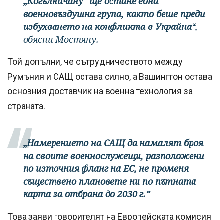
„Когълничану“ ще остане една
военновъздушна група, както беше преди
избухването на конфликта в Украйна“
,
обясни Мостяну.
Той допълни, че сътрудничеството между
Румъния и САЩ остава силно, а Вашингтон остава
основния доставчик на военна технология за
страната.
„Намерението на САЩ да намалят броя
на своите военнослужещи, разположени
по източния фланг на ЕС, не променя
съществено плановете ни по пътната
карта за отбрана до 2030 г.“
Това заяви говорителят на Европейската комисия