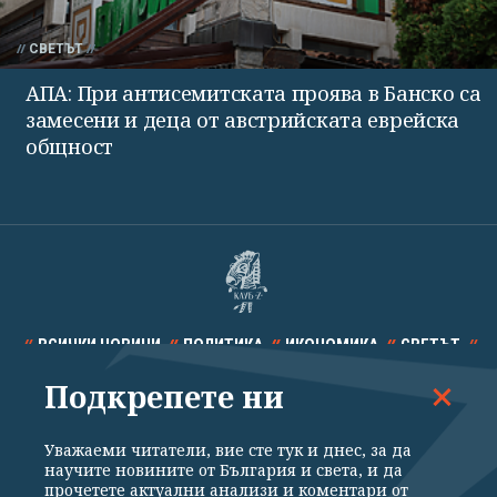
СВЕТЪТ
АПА: При антисемитската проява в Банско са
замесени и деца от австрийската еврейска
общност
ВСИЧКИ НОВИНИ
ПОЛИТИКА
ИКОНОМИКА
СВЕТЪТ
Подкрепете ни
СПОРТ
КУЛТУРА
ТЕХНОЛОГИИ
КАЛЕЙДОСКОП
МНЕНИЯ
Уважаеми читатели, вие сте тук и днес, за да
научите новините от България и света, и да
прочетете актуални анализи и коментари от