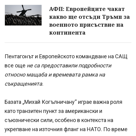
АФП: Европейците чакат
какво ще отсъди Тръмп за
военното присъствие на
континента
Пентагонът и Европейското командване на САЩ
все още
не са предоставили подробности
относно мащаба и времевата рамка на
съкращенията
.
Базата „Михай Когълничану“ играе важна роля
като транзитен пункт за американски и
съюзнически сили, особено в контекста на
укрепване на източния фланг на НАТО. По време