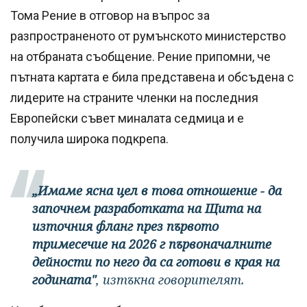
Тома Рение в отговор на въпрос за
разпространеното от румънското министерство
на отбраната съобщение. Рение припомни, че
пътната картата е била представена и обсъдена с
лидерите на страните членки на последния
Европейски съвет миналата седмица и е
получила широка подкрепа.
„Имаме ясна цел в това отношение - да
започнем разработката на Щита на
източния фланг през първото
тримесечие на 2026 г първоначалните
дейности по него да са готови в края на
годината"
, изтъкна говорителят.