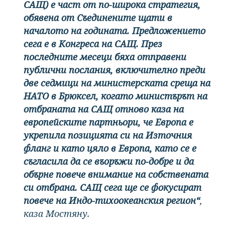
САЩ) е част от по-широка стратегия,
обявена от Съединените щати в
началото на годината. Предложението
сега е в Конгреса на САЩ. През
последните месеци бяха отправени
публични послания, включително преди
две седмици на министерската среща на
НАТО в Брюксел, когато министърът на
отбраната на САЩ отново каза на
европейските партньори, че Европа е
укрепила позицията си на Източния
фланг и като цяло в Европа, като се е
съгласила да се въоръжи по-добре и да
обърне повече внимание на собствената
си отбрана. САЩ сега ще се фокусират
повече на Индо-тихоокеанския регион“
,
каза Мостяну.