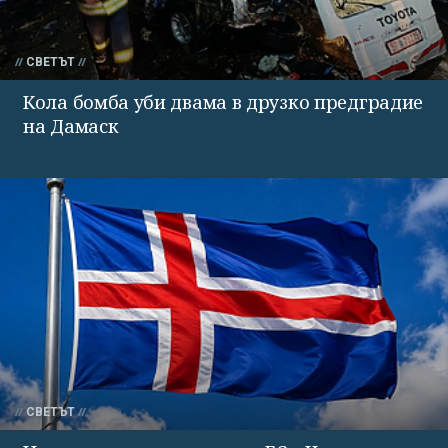
СВЕТЪТ
Кола бомба уби двама в друзко предградие
на Дамаск
СВЕТЪТ