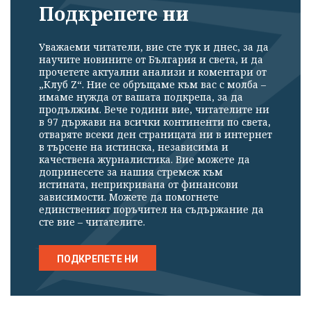
Подкрепете ни
Уважаеми читатели, вие сте тук и днес, за да
научите новините от България и света, и да
прочетете актуални анализи и коментари от
„Клуб Z“. Ние се обръщаме към вас с молба –
имаме нужда от вашата подкрепа, за да
продължим. Вече години вие, читателите ни
в 97 държави на всички континенти по света,
отваряте всеки ден страницата ни в интернет
в търсене на истинска, независима и
качествена журналистика. Вие можете да
допринесете за нашия стремеж към
истината, неприкривана от финансови
зависимости. Можете да помогнете
единственият поръчител на съдържание да
сте вие – читателите.
ПОДКРЕПЕТЕ НИ