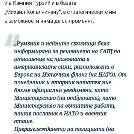
и в Кампия Турзий и в базата
„Михаил Когълничану“, а стратегическите им
възможности няма да се променят.
„Румъния и нейните съюзници бяха
информирани за решението на САЩ по
отношение на промяната в
американските сили, разположени в
Европа на Източния фланг (на НАТО). От
понеделник и вторник нататък ние
бяхме официално уведомени, като
Министерство (на отбраната), като
Министерство на външните работи,
нашия посланик в НАТО и военния
аташе.
Преразглеждането на позицията (на