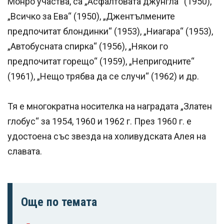
Монро участва, са „Асфалтовата джунгла“ (1950),
„Всичко за Ева“ (1950), „Джентълмените
предпочитат блондинки“ (1953), „Ниагара“ (1953),
„Автобусната спирка“ (1956), „Някои го
предпочитат горещо“ (1959), „Непригодните“
(1961), „Нещо трябва да се случи“ (1962) и др.
Тя е многократна носителка на наградата „Златен
глобус“ за 1954, 1960 и 1962 г. През 1960 г. е
удостоена със звезда на холивудската Алея на
славата.
Още по темата