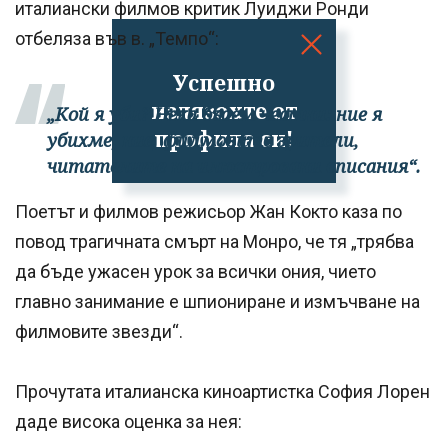
италиански филмов критик Луиджи Ронди
отбеляза във в. „Темпо“:
Успешно
излязохте от
„Кой я уби? Нека бъдем честни: ние я
профила си!
убихме, ние, филмовите зрители,
читателите на илюстровани списания“.
Поетът и филмов режисьор Жан Кокто каза по
повод трагичната смърт на Монро, че тя „трябва
да бъде ужасен урок за всички ония, чието
главно занимание е шпиониране и измъчване на
филмовите звезди“.
Прочутата италианска киноартистка София Лорен
даде висока оценка за нея: