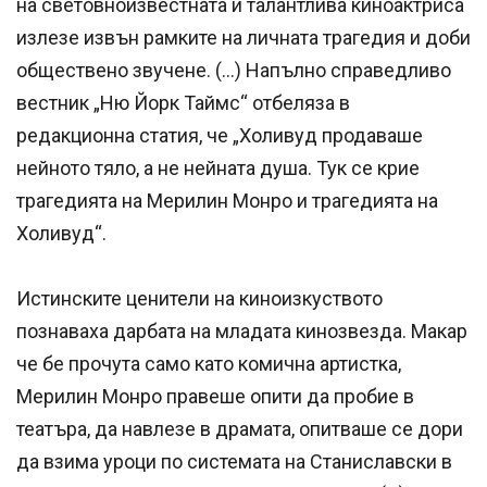
на световноизвестната и талантлива киноактриса
излезе извън рамките на личната трагедия и доби
обществено звучене. (…) Напълно справедливо
вестник „Ню Йорк Таймс“ отбеляза в
редакционна статия, че „Холивуд продаваше
нейното тяло, а не нейната душа. Тук се крие
трагедията на Мерилин Монро и трагедията на
Холивуд“.
Истинските ценители на киноизкуството
познаваха дарбата на младата кинозвезда. Макар
че бе прочута само като комична артистка,
Мерилин Монро правеше опити да пробие в
театъра, да навлезе в драмата, опитваше се дори
да взима уроци по системата на Станиславски в