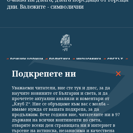
дни. Валежите - символични
ВСИЧКИ НОВИНИ
ПОЛИТИКА
ИКОНОМИКА
СВЕТЪТ
Подкрепете ни
СПОРТ
КУЛТУРА
ТЕХНОЛОГИИ
КАЛЕЙДОСКОП
МНЕНИЯ
Уважаеми читатели, вие сте тук и днес, за да
научите новините от България и света, и да
прочетете актуални анализи и коментари от
„Клуб Z“. Ние се обръщаме към вас с молба –
имаме нужда от вашата подкрепа, за да
продължим. Вече години вие, читателите ни в 97
Общи условия
Политика за поверителност
държави на всички континенти по света,
отваряте всеки ден страницата ни в интернет в
Реклама
Партньори
Контакти
За Клуб Z
търсене на истинска, независима и качествена