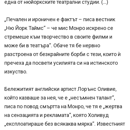
една от нюйоркските театрални студии. (…)
„Печален и ироничен е фактът – писа вестник
„Ню Йорк Таймс“ – че мис Монро искрено се
стремеше към творчество в своите филми и
може би в театъра“. Обаче тя бе нервно
разстроена от безкрайните борби с тези, които ѝ
пречеха да посвети усилията си на истинското
изкуство.
Бележитият английски артист Лорънс Оливие,
който казваше за нея, че е „несъмнен талант“,
писа по повод смъртта на Монро, че тя е „жертва
на сензацията и рекламата“, която Холивуд
„експлоатираше без всякаква мярка“. Известният