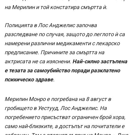
на Мерилин и той констатира смъртта ѝ.
Полицията в Лос Анджелис започва
разследване по случая, защото до леглото ѝ са
намерени различни медикаменти с лекарско
предписание. Причините за смъртта на
актрисата не са изяснени.
Най-силно застъпена
е тезата за самоубийство поради разклатено
психическо здраве
.
Мерилин Монро е погребана на 8 август в
гробището в Уестууд, Лос Анджелис. На
погребението присъстват ограничен брой хора,
само най-близките, а достъпът на почитатели е