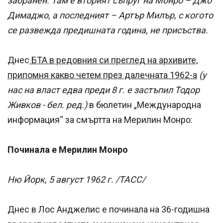
забранен. Там е вторият съпруг на Монро – Джо
Димаджо, а последният – Артър Милър, с когото
се развежда предишната година, не присъства.
Днес
БТА в редовния си преглед на архивите,
припомня какво четем през далечната 1962-а
(у
нас на власт едва преди 8 г. е застъпил Тодор
Живков - бел. ред.)
в бюлетин „Международна
информация“ за смъртта на Мерилин Монро:
Починала е Мерилин Монро
Ню Йорк, 5 август 1962 г. /ТАСС/
Днес в Лос Анджелис е починала на 36-годишна