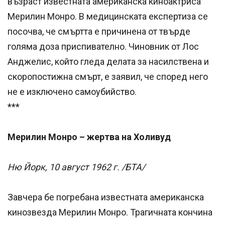
възраст известната американска киноактриса
Мерилин Монро. В медицинската експертиза се
посочва, че смъртта е причинена от твърде
голяма доза приспивателно. Чиновник от Лос
Анджелис, който гледа делата за насилствена и
скоропостижна смърт, е заявил, че според него
не е изключено самоубийство.
***
Мерилин Монро – жертва на Холивуд
Ню Йорк, 10 август 1962 г. /БТА/
Завчера бе погребана известната американска
кинозвезда Мерилин Монро. Трагичната кончина