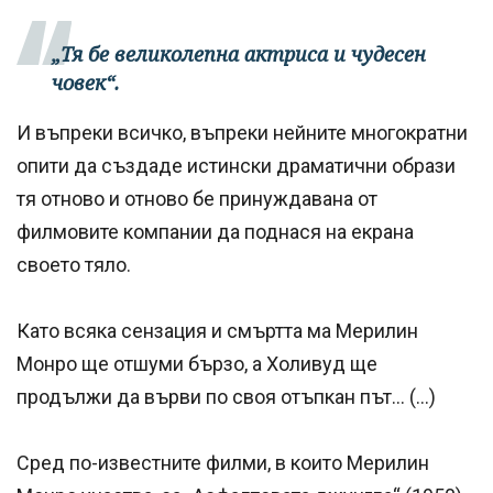
„Тя бе великолепна актриса и чудесен
човек“.
И въпреки всичко, въпреки нейните многократни
опити да създаде истински драматични образи
тя отново и отново бе принуждавана от
филмовите компании да поднася на екрана
своето тяло.
Като всяка сензация и смъртта ма Мерилин
Монро ще отшуми бързо, а Холивуд ще
продължи да върви по своя отъпкан път… (…)
Сред по-известните филми, в които Мерилин