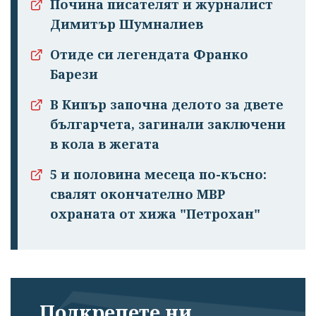
Почина писателят и журналист
Димитър Шумналиев
Отиде си легендата Франко
Барези
В Кипър започна делото за двете
българчета, загинали заключени
в кола в жегата
5 и половина месеца по-късно:
свалят окончателно МВР
охраната от хижа "Петрохан"
Подкрепете ни