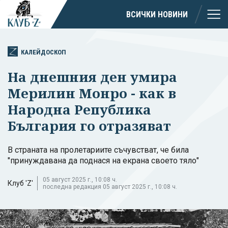
ВСИЧКИ НОВИНИ
КАЛЕЙДОСКОП
На днешния ден умира
Мерилин Монро - как в
Народна Република
България го отразяват
В страната на пролетариите съчувстват, че била
"принуждавана да поднася на екрана своето тяло"
05 август 2025 г., 10:08 ч.
Клуб 'Z'
последна редакция 05 август 2025 г., 10:08 ч.