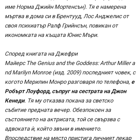
име Норма Джийн Мортенсън). Тя е намерена
мъртва в дома си в Брентууд, Лос Анджелис от
своя психиатър Ралф Грийнсън, повикан от
икономката на къщата Юнис Мъри.
Според книгата на Джефри
Майерс The Genius and the Goddess: Arthur Miller a
nd Marilyn Monroe (изд. 2009) последният човек, с
когото Мерилин Монро разговаря по телефона,
е
Робърт Лоуфорд, съпруг на сестрата на Джон
Кенеди
. Тя му отказва покана за светско
събитие предната вечер. Обезпокоен за
състоянието на актрисата, той се свързва с
адвоката ѝ, който звъни в имението.
Впоследствие на място пристига личният лекар