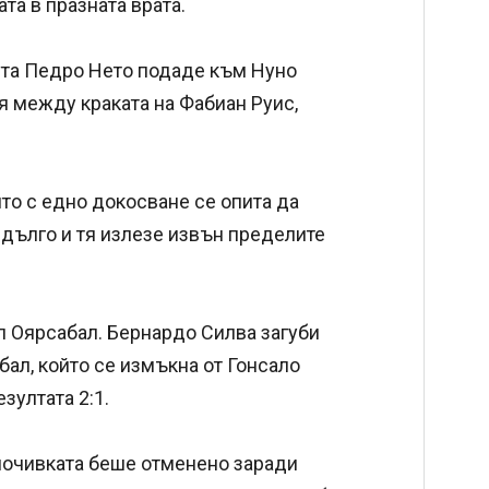
та в празната врата.
нута Педро Нето подаде към Нуно
я между краката на Фабиан Руис,
то с едно докосване се опита да
 дълго и тя излезе извън пределите
л Оярсабал. Бернардо Силва загуби
бал, който се измъкна от Гонсало
зултата 2:1.
почивката беше отменено заради