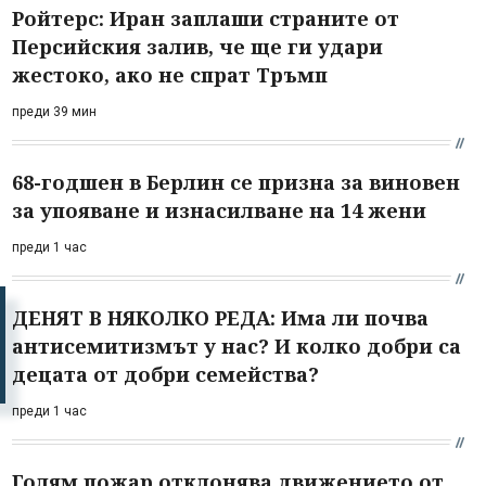
Ройтерс: Иран заплаши страните от
Персийския залив, че ще ги удари
жестоко, ако не спрат Тръмп
преди 39 мин
68-годшен в Берлин се призна за виновен
за упояване и изнасилване на 14 жени
преди 1 час
ДЕНЯТ В НЯКОЛКО РЕДА: Има ли почва
антисемитизмът у нас? И колко добри са
децата от добри семейства?
преди 1 час
Голям пожар отклонява движението от