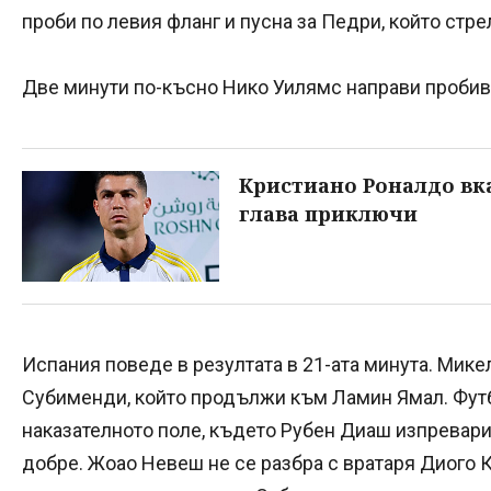
проби по левия фланг и пусна за Педри, който стрел
Две минути по-късно Нико Уилямс направи пробив 
Кристиано Роналдо вка
глава приключи
Испания поведе в резултата в 21-ата минута. Мик
Субименди, който продължи към Ламин Ямал. Футб
наказателното поле, където Рубен Диаш изпревари 
добре. Жоао Невеш не се разбра с вратаря Диого 