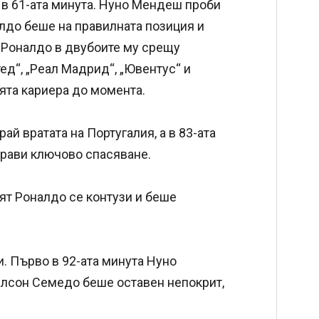
т в 61-ата минута. Нуно Мендеш проби
алдо беше на правилната позиция и
за Роналдо в двубоите му срещу
д“, „Реал Мадрид“, „Ювентус“ и
ята кариера до момента.
й вратата на Португалия, а в 83-ата
прави ключово спасяване.
ят Роналдо се контузи и беше
. Първо в 92-ата минута Нуно
елсон Семедо беше оставен непокрит,