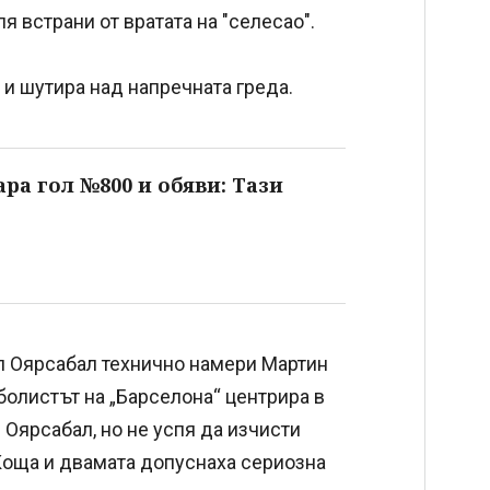
я встрани от вратата на "селесао".
и шутира над напречната греда.
ра гол №800 и обяви: Тази
ел Оярсабал технично намери Мартин
олистът на „Барселона“ центрира в
Оярсабал, но не успя да изчисти
Коща и двамата допуснаха сериозна