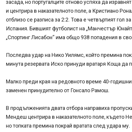
засада, но португалците отново успяха да изравня
и центрира в наказателното поле, а Кристиано Рон
отблизо се разписа за 2:2. Това е четвъртият гол 
Испания. Бившият футболист на „Манчестър Юнайте
„Спортинг Лисабон“ има общо 938 попадения в сво
Последва удар на Нико Уилямс, който премина покра
минута резервата Иско принуди вратаря Коща да 
Малко преди края на редовното време 40-годишни
заменен принудително от Гонсало Рамош.
В продълженията двата отбора направиха пропуски
Мендеш центрира в наказателното поле, където Н
но топката премина покрай вратата след удара му.