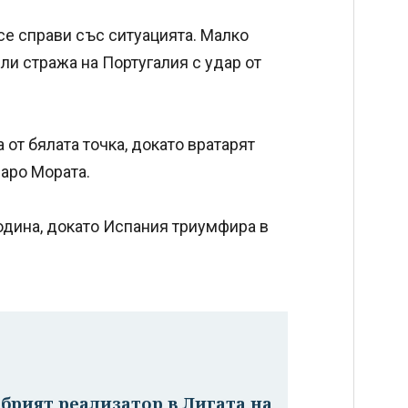
 се справи със ситуацията. Малко
ли стража на Португалия с удар от
 от бялата точка, докато вратарят
варо Мората.
година, докато Испания триумфира в
брият реализатор в Лигата на