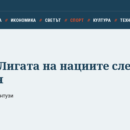
А
ИКОНОМИКА
СВЕТЪТ
СПОРТ
КУЛТУРА
ТЕХ
Лигата на нациите сле
я
онтузи