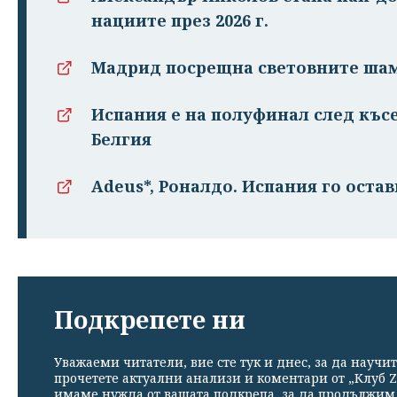
нациите през 2026 г.
Мадрид посрещна световните ша
Испания е на полуфинал след къс
Белгия
Adeus*, Роналдо. Испания го остав
Подкрепете ни
Уважаеми читатели, вие сте тук и днес, за да научит
прочетете актуални анализи и коментари от „Клуб Z
имаме нужда от вашата подкрепа, за да продължим. 