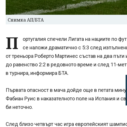
Снимка АП/БТА
П
ортугалия спечели Лигата на нациите по фу
се наложи драматично с 5:3 след изпълнен
от треньора Роберто Мартинес състав на два пъти 
до равенство 2:2 в редовното време и след 11-ме
в турнира, информира БТА.
Първата опасност в мача дойде още в петата мину
Фабиан Руис в наказателното поле на Испания и с
би неточно.
След близо четвърт час игра европейският шампио