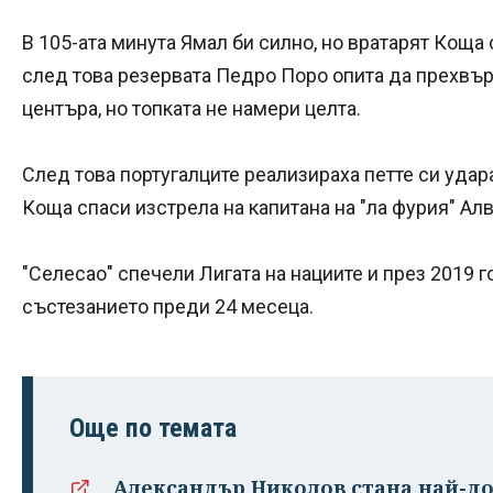
В 105-ата минута Ямал би силно, но вратарят Коща
след това резервата Педро Поро опита да прехвър
центъра, но топката не намери целта.
След това португалците реализираха петте си удара
Коща спаси изстрела на капитана на "ла фурия" Ал
"Селесао" спечели Лигата на нациите и през 2019 
състезанието преди 24 месеца.
Още по темата
Александър Николов стана най-до