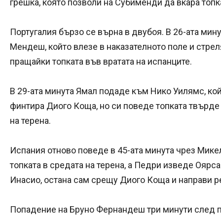
грешка, която позволи на Субименди да вкара топка
Португалия бързо се върна в двубоя. В 26-ата ми
Мендеш, който влезе в наказателното поле и стрел
пращайки топката във вратата на испанците.
В 29-ата минута Ямал подаде към Нико Уилямс, кой
финтира Диого Коща, но си поведе топката твърде
на терена.
Испания отново поведе в 45-ата минута чрез Мике
топката в средата на терена, а Педри изведе Оярса
Инасио, остана сам срещу Диого Коща и направи ре
Попадение на Бруно Фернандеш три минути след 