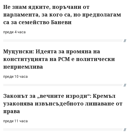
Не знам ядките, поръчани от
парламента, за кого са, но предполагам
са за семейство Баневи
преди 4 часа
Муцунски: Идеята за промяна на
конституцията на РСМ е политически
неприемлива
преди 10 часа
Законът за „вечните изроди“: Кремъл
узаконява извънсъдебното лишаване от
права
преди 11 часа