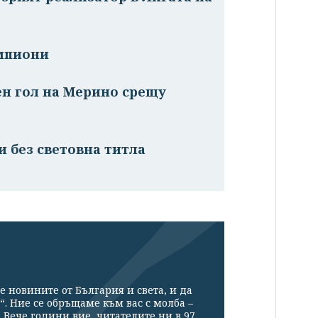
мпиони
ен гол на Мерино срещу
и без световна титла
е новините от България и света, и да
“. Ние се обръщаме към вас с молба –
Вече години вие, читателите ни в 97