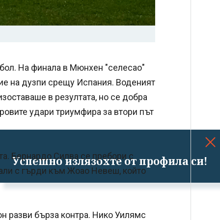
тбол. На финала в Мюнхен "селесао"
ие на дузпи срещу Испания. Воденият
изоставаше в резултата, но се добра
тровите удари триумфира за втори път
та. Бернардо Силва се пребори с
Успешно излязохте от профила си!
вали с гърди към Жоао Невеш, който
н разви бърза контра. Нико Уилямс