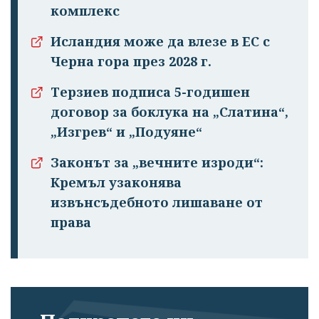
комплекс
Исландия може да влезе в ЕС с
Черна гора през 2028 г.
Терзиев подписа 5-годишен
договор за боклука на „Слатина“,
„Изгрев“ и „Подуяне“
Законът за „вечните изроди“:
Кремъл узаконява
извънсъдебното лишаване от
права