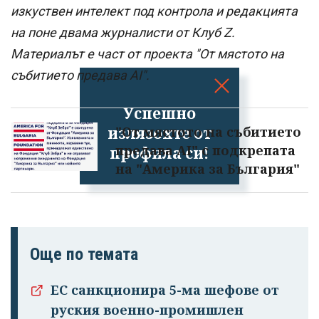
изкуствен интелект под контрола и редакцията
на поне двама журналисти от Клуб Z.
Материалът е част от проекта "От мястото на
събитието предава AI".
Успешно
излязохте от
"От мястото на събитието
предава AI" с подкрепата
профила си!
на "Америка за България"
Още по темата
ЕС санкционира 5-ма шефове от
руския военно-промишлен