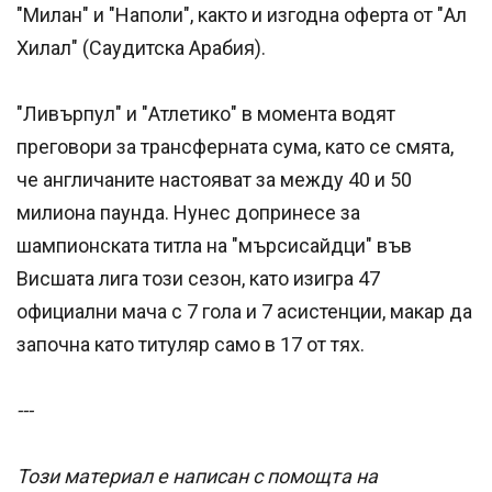
"Милан" и "Наполи", както и изгодна оферта от "Ал
Хилал" (Саудитска Арабия).
"Ливърпул" и "Атлетико" в момента водят
преговори за трансферната сума, като се смята,
че англичаните настояват за между 40 и 50
милиона паунда. Нунес допринесе за
шампионската титла на "мърсисайдци" във
Висшата лига този сезон, като изигра 47
официални мача с 7 гола и 7 асистенции, макар да
започна като титуляр само в 17 от тях.
---
Този материал е написан с помощта на