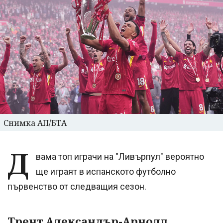
Снимка АП/БТА
Д
вама топ играчи на "Ливърпул" вероятно
ще играят в испанското футболно
първенство от следващия сезон.
Трент Александър-Арнолд