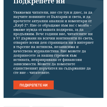
Подкрепете ни
Уважаеми читатели, вие сте тук и днес, за да
научите новините от България и света, и да
прочетете актуални анализи и коментари от
„Клуб Z“. Ние се обръщаме към вас с молба –
имаме нужда от вашата подкрепа, за да
продължим. Вече години вие, читателите ни
в 97 държави на всички континенти по света,
отваряте всеки ден страницата ни в интернет
в търсене на истинска, независима и
качествена журналистика. Вие можете да
допринесете за нашия стремеж към
истината, неприкривана от финансови
зависимости. Можете да помогнете
единственият поръчител на съдържание да
сте вие – читателите.
ПОДКРЕПЕТЕ НИ