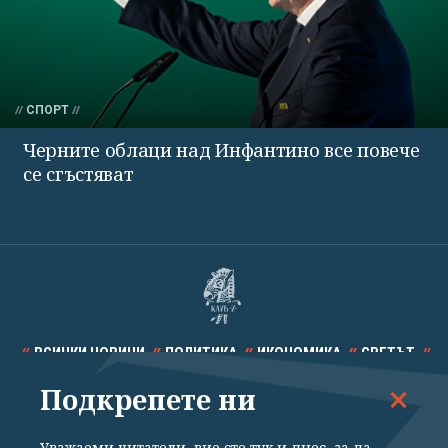
СПОРТ
Черните облаци над Инфантино все повече
се сгъстяват
ВСИЧКИ НОВИНИ
ПОЛИТИКА
ИКОНОМИКА
СВЕТЪТ
Подкрепете ни
СПОРТ
КУЛТУРА
ТЕХНОЛОГИИ
КАЛЕЙДОСКОП
МНЕНИЯ
Уважаеми читатели, вие сте тук и днес, за да