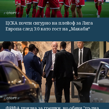
СПОРТ
ЦСКА почти сигурно на плейоф за Лига
Европа след 3:0 като гост на „Макаби“
СПОРТ
ФИФА призна за грешки, но обяви "пълна