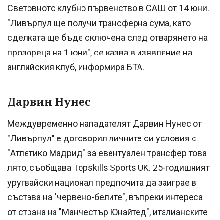
Световното клубно първенство в САЩ от 14 юни.
"Ливърпул ще получи трансферна сума, като
сделката ще бъде сключена след отварянето на
прозореца на 1 юни", се казва в изявление на
английския клуб, информира БТА.
Дарвин Нунес
Междувременно нападателят Дарвин Нунес от
"Ливърпул" е договорил личните си условия с
"Атлетико Мадрид" за евентуален трансфер това
лято, съобщава Topskills Sports UK. 25-годишният
уругвайски национал предпочита да заиграе в
състава на "червено-белите", въпреки интереса
от страна на "Манчестър Юнайтед", италианските