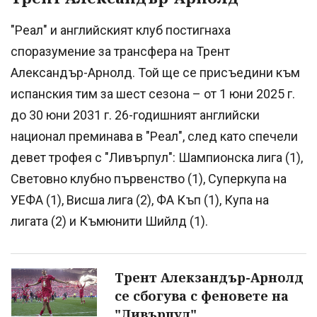
"Реал" и английският клуб постигнаха
споразумение за трансфера на Трент
Александър-Арнолд. Той ще се присъедини към
испанския тим за шест сезона – от 1 юни 2025 г.
до 30 юни 2031 г. 26-годишният английски
национал преминава в "Реал", след като спечели
девет трофея с "Ливърпул": Шампионска лига (1),
Световно клубно първенство (1), Суперкупа на
УЕФА (1), Висша лига (2), ФА Къп (1), Купа на
лигата (2) и Къмюнити Шийлд (1).
Трент Алекзандър-Арнолд
се сбогува с феновете на
"Ливърпул"