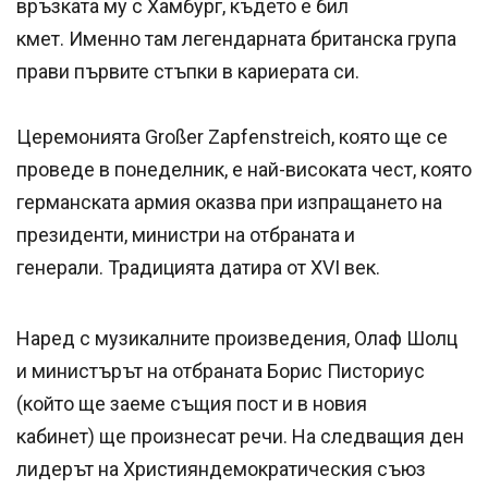
връзката му с Хамбург, където е бил
кмет. Именно там легендарната британска група
прави първите стъпки в кариерата си.
Церемонията Großer Zapfenstreich, която ще се
проведе в понеделник, е най-високата чест, която
германската армия оказва при изпращането на
президенти, министри на отбраната и
генерали. Традицията датира от XVI век.
Наред с музикалните произведения, Олаф Шолц
и министърът на отбраната Борис Писториус
(който ще заеме същия пост и в новия
кабинет) ще произнесат речи. На следващия ден
лидерът на Християндемократическия съюз