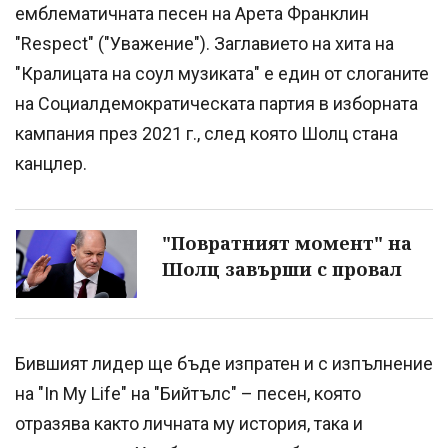
емблематичната песен на Арета Франклин
"Respect" ("Уважение"). Заглавието на хита на
"Кралицата на соул музиката" е един от слоганите
на Социалдемократическата партия в изборната
кампания през 2021 г., след която Шолц стана
канцлер.
"Повратният момент" на
Шолц завърши с провал
Бившият лидер ще бъде изпратен и с изпълнение
на "In My Life" на "Бийтълс" – песен, която
отразява както личната му история, така и