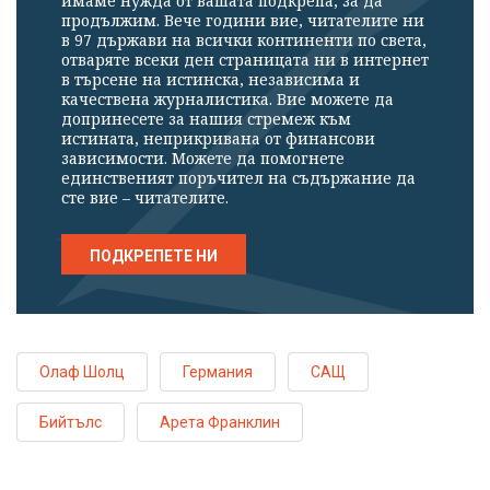
имаме нужда от вашата подкрепа, за да
продължим. Вече години вие, читателите ни
в 97 държави на всички континенти по света,
отваряте всеки ден страницата ни в интернет
в търсене на истинска, независима и
качествена журналистика. Вие можете да
допринесете за нашия стремеж към
истината, неприкривана от финансови
зависимости. Можете да помогнете
единственият поръчител на съдържание да
сте вие – читателите.
ПОДКРЕПЕТЕ НИ
Олаф Шолц
Германия
САЩ
Бийтълс
Арета Франклин