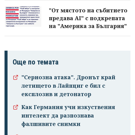
"От мястото на събитието
предава AI" с подкрепата
на "Америка за България"
Още по темата
Успешно
"Сериозна атака". Дронът край
излязохте от
летището в Лайпциг е бил с
профила си!
експлозив и детонатор
Как Германия учи изкуствения
интелект да разпознава
фалшивите снимки