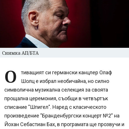
Снимка АП/БТА
О
тиващият си германски канцлер Олаф
Шолц е избрал необичайна, но силно
символична музикална селекция за своята
прощална церемония, съобщи в четвъртък
списание "Шпигел". Наред с класическото
произведение "Бранденбургски концерт №2" на
Йохан Себастиан Бах, в програмата ще прозвучи и