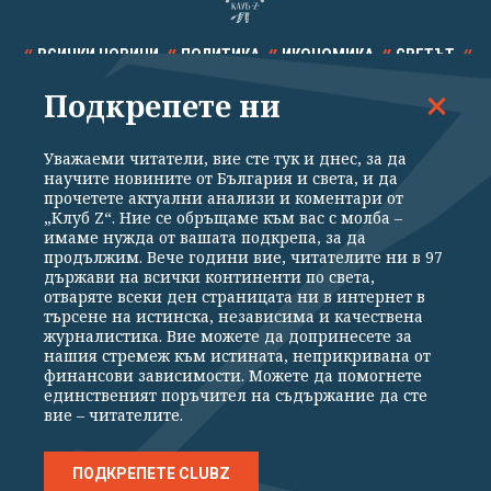
ВСИЧКИ НОВИНИ
ПОЛИТИКА
ИКОНОМИКА
СВЕТЪТ
Подкрепете ни
СПОРТ
КУЛТУРА
ТЕХНОЛОГИИ
КАЛЕЙДОСКОП
МНЕНИЯ
Уважаеми читатели, вие сте тук и днес, за да
научите новините от България и света, и да
прочетете актуални анализи и коментари от
„Клуб Z“. Ние се обръщаме към вас с молба –
имаме нужда от вашата подкрепа, за да
продължим. Вече години вие, читателите ни в 97
Общи условия
Политика за поверителност
държави на всички континенти по света,
отваряте всеки ден страницата ни в интернет в
Реклама
Партньори
Контакти
За Клуб Z
търсене на истинска, независима и качествена
Екип
Подкрепете ни
журналистика. Вие можете да допринесете за
нашия стремеж към истината, неприкривана от
финансови зависимости. Можете да помогнете
единственият поръчител на съдържание да сте
Издател на www.clubz.bg е „Клуб Зебра Медия“ ЕООД, София, ул. "Алеко
вие – читателите.
Константинов" 3. Всички права запазени 2026 „Клуб Зебра Медия“
ЕООД.
Препечатването на материали, снимки и видео от www.clubz.bg без
разрешение ще бъде преследвано по съдебен път, съгласно
ПОДКРЕПЕТЕ CLUBZ
ОБЩИТЕ УСЛОВИЯ