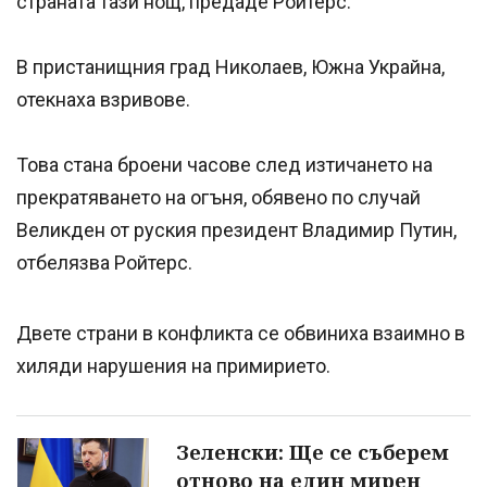
страната тази нощ, предаде Ройтерс.
В пристанищния град Николаев, Южна Украйна,
отекнаха взривове.
Това стана броени часове след изтичането на
прекратяването на огъня, обявено по случай
Великден от руския президент Владимир Путин,
отбелязва Ройтерс.
Двете страни в конфликта се обвиниха взаимно в
хиляди нарушения на примирието.
Зеленски: Ще се съберем
отново на един мирен