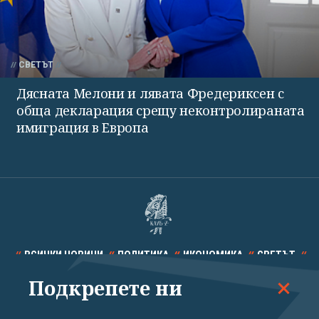
СВЕТЪТ
Дясната Мелони и лявата Фредериксен с
обща декларация срещу неконтролираната
имиграция в Европа
ВСИЧКИ НОВИНИ
ПОЛИТИКА
ИКОНОМИКА
СВЕТЪТ
Подкрепете ни
СПОРТ
КУЛТУРА
ТЕХНОЛОГИИ
КАЛЕЙДОСКОП
МНЕНИЯ