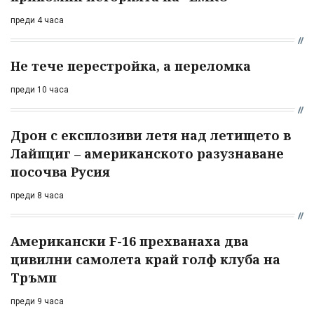
преди 4 часа
Не тече перестройка, а переломка
преди 10 часа
Дрон с експлозиви летя над летището в
Лайпциг – американското разузнаване
посочва Русия
преди 8 часа
Американски F-16 прехванаха два
цивилни самолета край голф клуба на
Тръмп
преди 9 часа