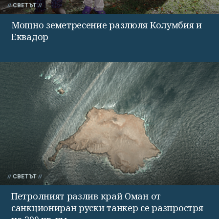
СВЕТЪТ
Мощно земетресение разлюля Колумбия и
Еквадор
СВЕТЪТ
Петролният разлив край Оман от
санкциониран руски танкер се разпростря