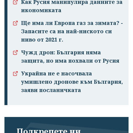
Как Русия манипулира данните за
икономиката
Ще има ли Европа газ за зимата? -
Запасите са на най-ниското си
ниво от 2021 г.
Успешно
Чужд дрон: България няма
излязохте от
защита, но има похвали от Русия
профила си!
Украйна не е насочвала
умишлено дронове към България,
заяви посланичката
Подкрепете ни