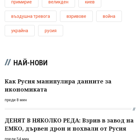
примирие
великден
киев
въздушна тревога
взривове
война
украйна
русия
НАЙ-НОВИ
Как Русия манипулира данните за
икономиката
преди 8 мин
ДЕНЯТ В НЯКОЛКО РЕДА: Взрив в завод на
ЕМКО, дървен дрон и похвали от Русия
преди 54 мин