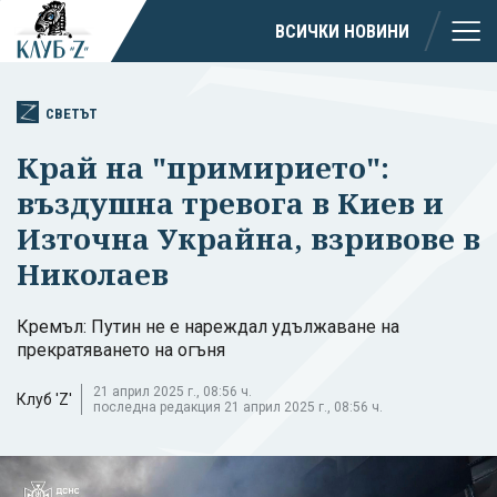
ВСИЧКИ НОВИНИ
СВЕТЪТ
Край на "примирието":
въздушна тревога в Киев и
Източна Украйна, взривове в
Николаев
Кремъл: Путин не е нареждал удължаване на
прекратяването на огъня
21 април 2025 г., 08:56 ч.
Клуб 'Z'
последна редакция 21 април 2025 г., 08:56 ч.