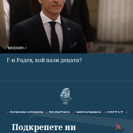
МНЕНИЯ
Г-н Радев, кой пази децата?
ВСИЧКИ НОВИНИ
ПОЛИТИКА
ИКОНОМИКА
СВЕТЪТ
Подкрепете ни
СПОРТ
КУЛТУРА
ТЕХНОЛОГИИ
КАЛЕЙДОСКОП