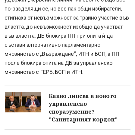
по-разделящи се, но все пак общи избиратели,
стигнаха от невъзможност за трайно участие във
властта, до невъзможност изобщо да участват
във властта. ДБ блокира ПП при опита ѝ да
състави алтернативно парламентарно
мнозинство с „Възраждане“, ИТН и БСП, а ПП
после блокира опита на ДБ за управленско
мнозинство с ГЕРБ, БСП и ИТН.
Какво липсва в новото
управленско
споразумение?
"Санитарният кордон"