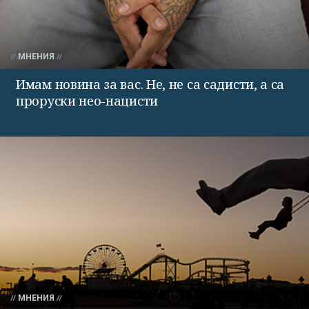
МНЕНИЯ
Имам новина за вас. Не, не са садисти, а са
проруски нео-нацисти
МНЕНИЯ