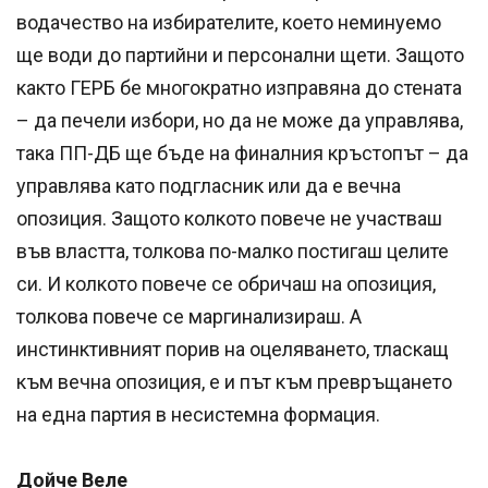
водачество на избирателите, което неминуемо
ще води до партийни и персонални щети. Защото
както ГЕРБ бе многократно изправяна до стената
– да печели избори, но да не може да управлява,
така ПП-ДБ ще бъде на финалния кръстопът – да
управлява като подгласник или да е вечна
опозиция. Защото колкото повече не участваш
във властта, толкова по-малко постигаш целите
си. И колкото повече се обричаш на опозиция,
толкова повече се маргинализираш. А
инстинктивният порив на оцеляването, тласкащ
към вечна опозиция, е и път към превръщането
на една партия в несистемна формация.
Дойче Веле