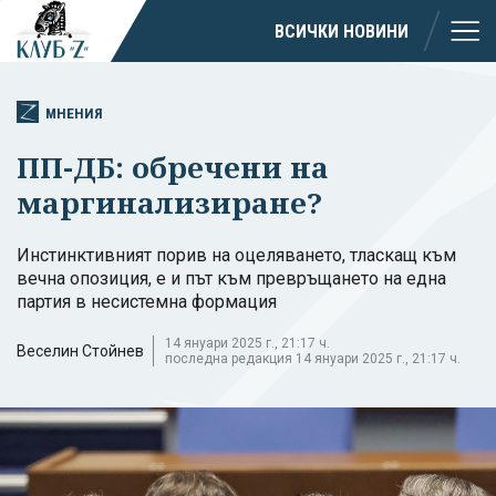
ВСИЧКИ НОВИНИ
МНЕНИЯ
ПП-ДБ: обречени на
маргинализиране?
Инстинктивният порив на оцеляването, тласкащ към
вечна опозиция, е и път към превръщането на една
партия в несистемна формация
14 януари 2025 г., 21:17 ч.
Веселин Стойнев
последна редакция 14 януари 2025 г., 21:17 ч.