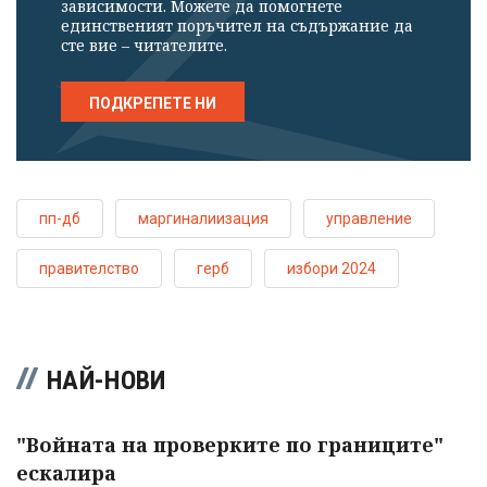
зависимости. Можете да помогнете
единственият поръчител на съдържание да
сте вие – читателите.
ПОДКРЕПЕТЕ НИ
пп-дб
маргиналиизация
управление
правителство
герб
избори 2024
НАЙ-НОВИ
"Войната на проверките по границите"
ескалира