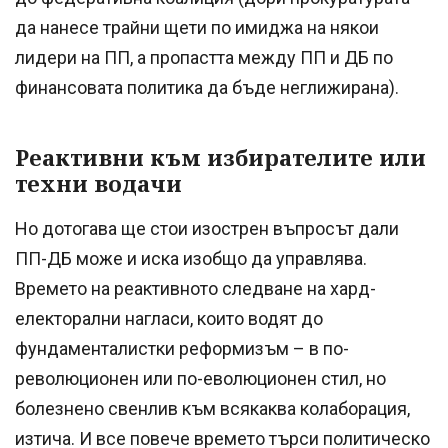
да нанесе трайни щети по имиджа на някои
лидери на ПП, а пропастта между ПП и ДБ по
финансовата политика да бъде неглижирана).
Реактивни към избирателите или
техни водачи
Но дотогава ще стои изострен въпросът дали
ПП-ДБ може и иска изобщо да управлява.
Времето на реактивното следване на хард-
електорални нагласи, които водят до
фундаменталистки реформизъм – в по-
революционен или по-еволюционен стил, но
болезнено свенлив към всякаква колаборация,
изтича. И все повече времето търси политическо