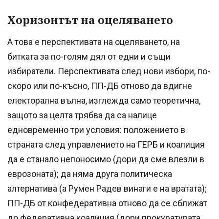
Хоризонтът на оцеляването
А това е перспективата на оцеляването, на
битката за по-голям дял от едни и същи
избиратели. Перспективата след нови избори, по-
скоро или по-късно, ПП-ДБ отново да вдигне
електорална вълна, изглежда само теоретична,
защото за целта трябва да са налице
едновременно три условия: положението в
страната след управлението на ГЕРБ и коалиция
да е станало непоносимо (дори да сме влезли в
еврозоната); да няма друга политическа
алтернатива (а Румен Радев винаги е на вратата);
ПП-ДБ от конфедеративна отново да се сближат
до федеративна коалиция (дори прокуратурата