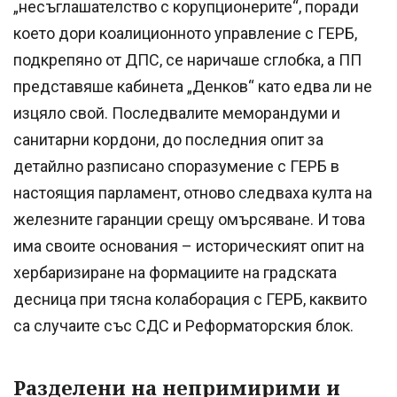
„несъглашателство с корупционерите“, поради
което дори коалиционното управление с ГЕРБ,
подкрепяно от ДПС, се наричаше сглобка, а ПП
представяше кабинета „Денков“ като едва ли не
изцяло свой. Последвалите меморандуми и
санитарни кордони, до последния опит за
детайлно разписано споразумение с ГЕРБ в
настоящия парламент, отново следваха култа на
железните гаранции срещу омърсяване. И това
има своите основания – историческият опит на
хербаризиране на формациите на градската
десница при тясна колаборация с ГЕРБ, каквито
са случаите със СДС и Реформаторския блок.
Разделени на непримирими и