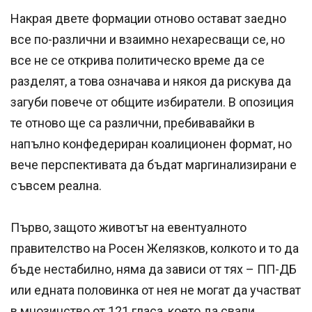
Накрая двете формации отново остават заедно
все по-различни и взаимно нехаресващи се, но
все не се открива политическо време да се
разделят, а това означава и някоя да рискува да
загуби повече от общите избиратели. В опозиция
те отново ще са различни, пребивавайки в
напълно конфедериран коалиционен формат, но
вече перспективата да бъдат маргинализирани е
съвсем реална.
Първо, защото животът на евентуалното
правителство на Росен Желязков, колкото и то да
бъде нестабилно, няма да зависи от тях – ПП-ДБ
или едната половинка от нея не могат да участват
в мнозинство от 121 гласа, което да свали