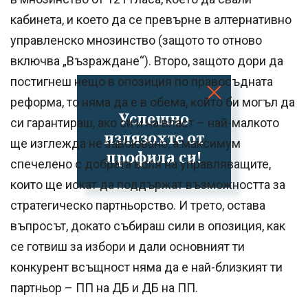
кабинета, и което да се превърне в алтернативно
управленско мнозинство (защото то отново
включва „Възраждане“). Второ, защото дори да
постигнеш нещо в опозиция по правосъдната
реформа, то няма да е в обема, който би могъл да
Успешно
си гарантираш, ако си и на власт – най-малкото
излязохте от
ще изглежда не завоювано, а максимум
профила си!
спечелено с добрата воля на управляващите,
които ще искат да поддържат възможността за
стратегическо партньорство. И трето, остава
въпросът, докато събираш сили в опозиция, как
се готвиш за избори и дали основният ти
конкурент всъщност няма да е най-близкият ти
партньор – ПП на ДБ и ДБ на ПП.