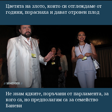
Цветята на злото, които си отглеждаме от
години, пораснаха и дават отровен плод
МНЕНИЯ
Не знам ядките, поръчани от парламента, за
кого са, но предполагам са за семейство
Баневи