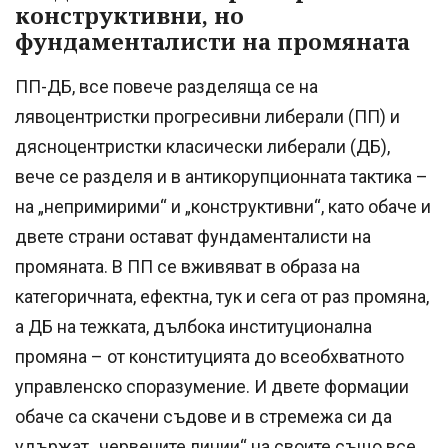
конструктивни, но
фундаменталисти на промяната
ПП-ДБ, все повече разделяща се на
лявоцентристки прогресивни либерали (ПП) и
дясноцентристки класически либерали (ДБ),
вече се разделя и в антикорупционната тактика –
на „непримирими“ и „конструктивни“, като обаче и
двете страни остават фундаменталисти на
промяната. В ПП се вживяват в образа на
категоричната, ефектна, тук и сега от раз промяна,
а ДБ на тежката, дълбока институционална
промяна – от конституцията до всеобхватното
управленско споразумение. И двете формации
обаче са скачени съдове и в стремежа си да
удържат „червените линии“ на своите също все