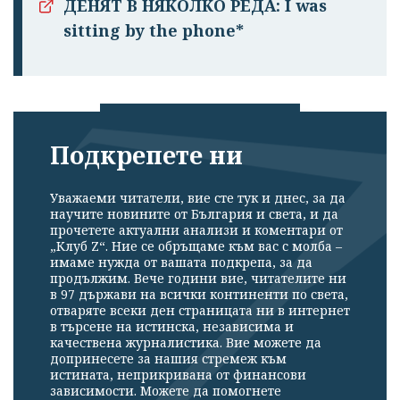
ДЕНЯТ В НЯКОЛКО РЕДА: I was
sitting by the phone*
Подкрепете ни
Успешно
излязохте от
Уважаеми читатели, вие сте тук и днес, за да
профила си!
научите новините от България и света, и да
прочетете актуални анализи и коментари от
„Клуб Z“. Ние се обръщаме към вас с молба –
имаме нужда от вашата подкрепа, за да
продължим. Вече години вие, читателите ни
в 97 държави на всички континенти по света,
отваряте всеки ден страницата ни в интернет
в търсене на истинска, независима и
качествена журналистика. Вие можете да
допринесете за нашия стремеж към
истината, неприкривана от финансови
зависимости. Можете да помогнете