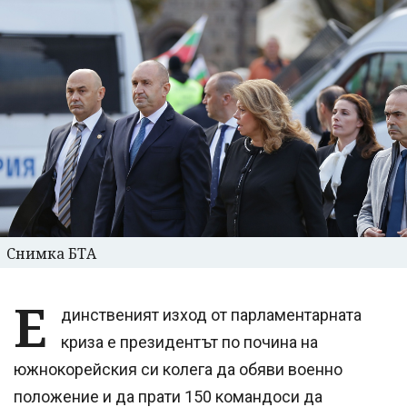
Снимка БТА
Е
динственият изход от парламентарната
криза е президентът по почина на
южнокорейския си колега да обяви военно
положение и да прати 150 командоси да