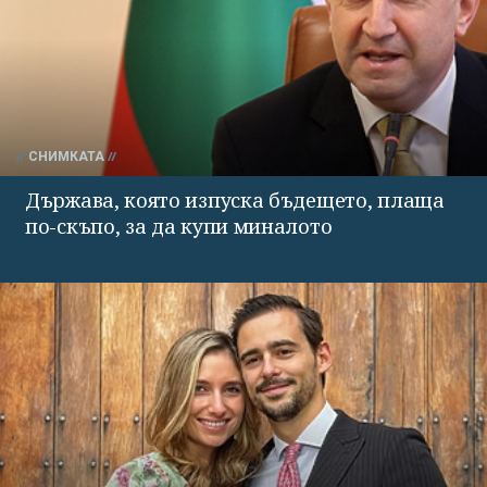
СНИМКАТА
Държава, която изпуска бъдещето, плаща
по-скъпо, за да купи миналото