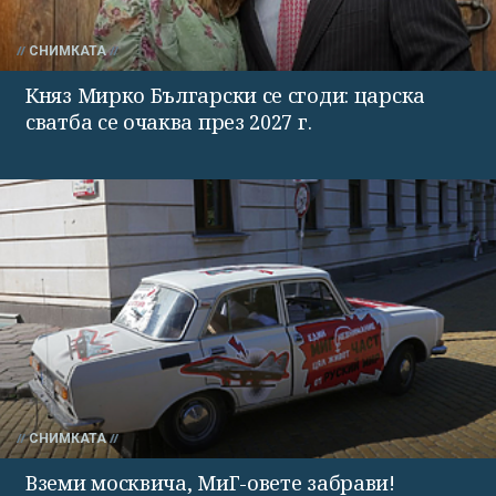
СНИМКАТА
Княз Мирко Български се сгоди: царска
сватба се очаква през 2027 г.
СНИМКАТА
Вземи москвича, МиГ-овете забрави!