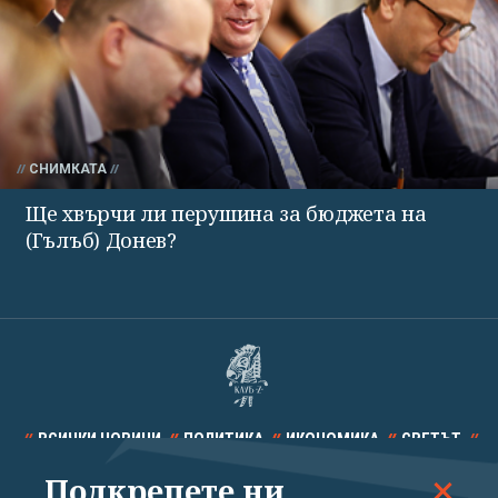
СНИМКАТА
Ще хвърчи ли перушина за бюджета на
(Гълъб) Донев?
ВСИЧКИ НОВИНИ
ПОЛИТИКА
ИКОНОМИКА
СВЕТЪТ
Подкрепете ни
СПОРТ
КУЛТУРА
ТЕХНОЛОГИИ
КАЛЕЙДОСКОП