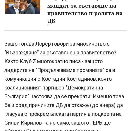
мандат за съставяне на
правителство и ролята на
ДБ
Защо тогава Лорер говори за мнозинство с
"Възраждане" за съставяне на правителство?
Както Клуб Z многократно писа - защото
лидерите на "Продължаваме промяната" са в
комуникация с Костадин Костадинов, която
коалиционният партньор "Демократична
България" настоява да се прекрати. Именно това
бе и сред причините ДБ да откаже (до вчера) да
гласува с прокремълската партия в подкрепа на
Силви Кирилов - а не само, защото ГЕРБ ще