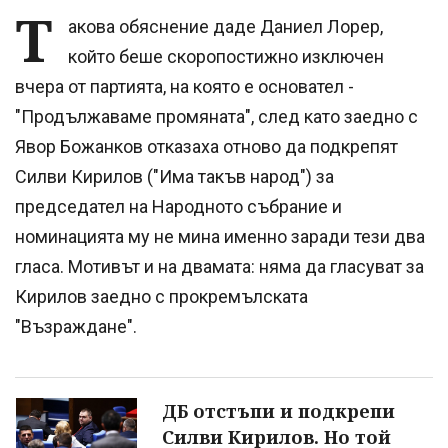
Т
акова обяснение даде Даниел Лорер,
който беше скоропостижно изключен
вчера от партията, на която е основател -
"Продължаваме промяната", след като заедно с
Явор Божанков отказаха отново да подкрепят
Силви Кирилов ("Има такъв народ") за
председател на Народното събрание и
номинацията му не мина именно заради тези два
гласа. Мотивът и на двамата: няма да гласуват за
Кирилов заедно с прокремълската
"Възраждане".
ДБ отстъпи и подкрепи
Силви Кирилов. Но той