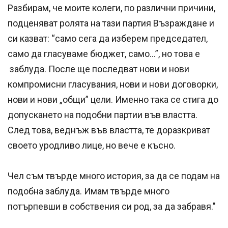
Разбирам, че моите колеги, по различни причини,
подценяват ролята на тази партия Възраждане и
си казват: “само сега да изберем председател,
само да гласуваме бюджет, само…”, но това е
заблуда. После ще последват нови и нови
компромисни гласувания, нови и нови договорки,
нови и нови „общи” цели. Именно така се стига до
допускането на подобни партии във властта.
След това, веднъж във властта, те доразкриват
своето уродливо лице, но вече е късно.
Чел съм твърде много история, за да се подам на
подобна заблуда. Имам твърде много
потърпевши в собствения си род, за да забравя."