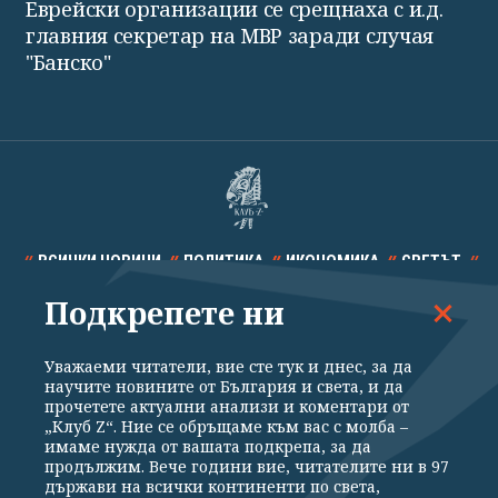
Еврейски организации се срещнаха с и.д.
главния секретар на МВР заради случая
"Банско"
ВСИЧКИ НОВИНИ
ПОЛИТИКА
ИКОНОМИКА
СВЕТЪТ
Подкрепете ни
СПОРТ
КУЛТУРА
ТЕХНОЛОГИИ
КАЛЕЙДОСКОП
МНЕНИЯ
Уважаеми читатели, вие сте тук и днес, за да
научите новините от България и света, и да
прочетете актуални анализи и коментари от
„Клуб Z“. Ние се обръщаме към вас с молба –
имаме нужда от вашата подкрепа, за да
продължим. Вече години вие, читателите ни в 97
Общи условия
Политика за поверителност
държави на всички континенти по света,