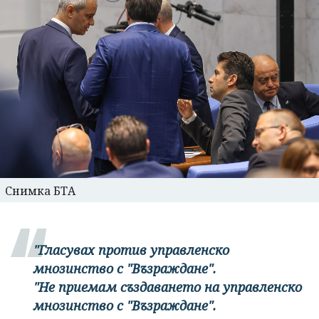
Снимка БТА
"Гласувах против управленско
мнозинство с "Възраждане".
"Не приемам създаването на управленско
мнозинство с "Възраждане".