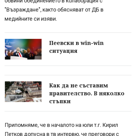
обвини обединението в колаборация с
"Възраждане", както обясняват от ДБ в
медийните си изяви.
Пеевски в win-win
ситуация
Как да не съставим
правителство. В няколко
стъпки
Припомняме, че в началото на юли т.г. Кирил
Петков допусна в тв интервю, че преговори с