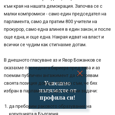
към края на нашата демокрация. Започва се с
малки компромиси - само един председател на
парламента, само да пратим 800 учители на
прокурор, само една алинея в един закон, и после
още една, и още една. Накрая идват на власт и
всички се чудим как стигнахме дотам.
В днешното гласуване аз и Явор Божанков се
оказахме последната бариера пред това и аз
поемам публичен ангажимент да отстоявам
Успешно
своята позиция докрай. Убеден съм, че бях
излязохте от
избран в парламента с две основни задачи:
профила си!
да преборим раковото образувание на
корупцията в България