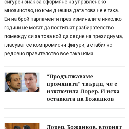
сигурен знак за оформяне на управленско
мнозинство, но към днешна дата това не е така.
Ен на брой парламенти през изминалите няколко
години не могат да постигнат разбирателство
помежду си за това кой да седне на президиума,
гласуват се компромисни фигури, а стабилно
редовно правителство все така няма.
"Продължаваме
промяната" твърди, че е
изключила Лорер. И иска
оставката на Божанков
Лорер, Божанков, вторият