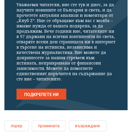
Уважаеми читатели, вие сте тук и днес, за да
научите новините от България и света, и да
прочетете актуални анализи и коментари от
„Клуб Z“. Ние се обръщаме към вас с молба –
имаме нужда от вашата подкрепа, за да
продължим. Вече години вие, читателите ни
в 97 държави на всички континенти по света,
отваряте всеки ден страницата ни в интернет
в търсене на истинска, независима и
качествена журналистика. Вие можете да
допринесете за нашия стремеж към
истината, неприкривана от финансови
зависимости. Можете да помогнете
единственият поръчител на съдържание да
сте вие – читателите.
ПОДКРЕПЕТЕ НИ
лорер
промяната
възраждане