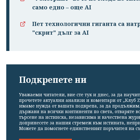
само едно – още AI
Пет технологични гиганта са натр
"скрит" дълг за AI
Подкрепете ни
Уважаеми читатели, вие сте тук и днес, за да научит
прочетете актуални анализи и коментари от „Клуб Z
имаме нужда от вашата подкрепа, за да продължим. 
държави на всички континенти по света, отваряте в
търсене на истинска, независима и качествена жур
допринесете за нашия стремеж към истината, непр
Можете да помогнете единственият поръчител на съ