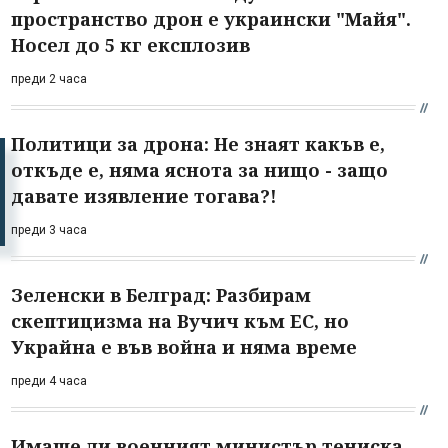
пространство дрон е украински "Майя".
Носел до 5 кг експлозив
преди 2 часа
Политици за дрона: Не знаят какъв е,
откъде е, няма яснота за нищо - защо
давате изявление тогава?!
преди 3 часа
Зеленски в Белград: Разбирам
скептицизма на Вучич към ЕС, но
Украйна е във война и няма време
преди 4 часа
Имаше ли военният министър тениска