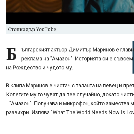
Стопкадър YouTube
Б
ългарският актьор Димитър Маринов е главн
реклама на "Амазон". Историята си е съвсем
на Рождество и чудото му.
В клипа Маринов е чистач с таланта на певец и п
Колегите му го чуват да пее случайно, докато чист
..."Амазон". Получава и микрофон, който замества ме
развихри. Изпява "What The World Needs Now Is Lov