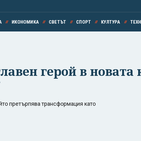
А
ИКОНОМИКА
СВЕТЪТ
СПОРТ
КУЛТУРА
ТЕХ
лавен герой в новата 
"
ойто претърпява трансформация като