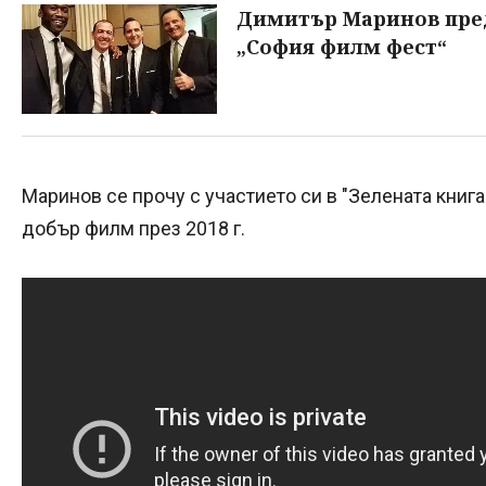
Димитър Маринов пред
„София филм фест“
Маринов се прочу с участието си в "Зелената книга"
добър филм през 2018 г.