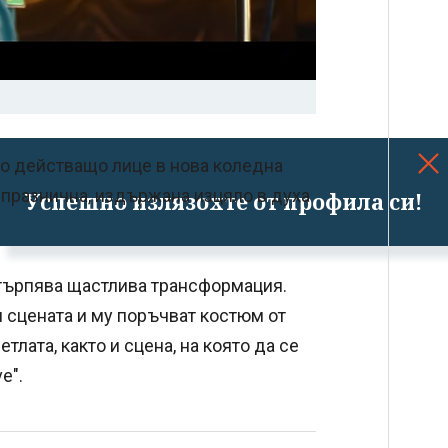
о действащо лице в нова коледна
 празнична, издържана изцяло в духа
Успешно излязохте от профила си!
ретърпява щастлива трансформация.
и сцената и му поръчват костюм от
тлата, както и сцена, на която да се
e".