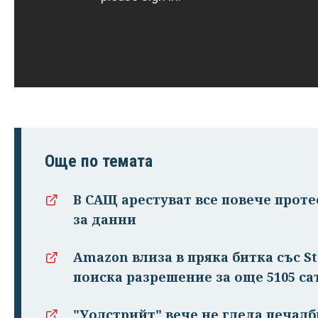
Още по темата
В САЩ арестуват все повече проте
за данни
Amazon влиза в пряка битка със St
поиска разрешение за още 5105 са
"Уолстрийт" вече не гледа печалб