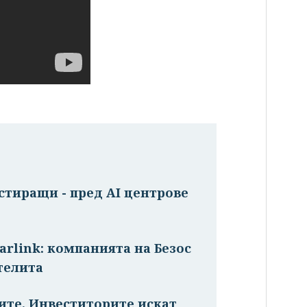
стиращи - пред AI центрове
arlink: компанията на Безос
телита
ите. Инвеститорите искат