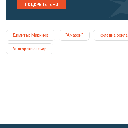
ПОДКРЕПЕТЕ НИ
Димитър Маринов
"Амазон"
коледна рекл
български актьор