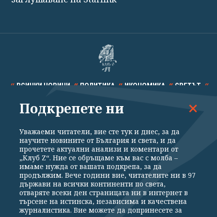
ВСИЧКИ НОВИНИ
ПОЛИТИКА
ИКОНОМИКА
СВЕТЪТ
Подкрепете ни
СПОРТ
КУЛТУРА
ТЕХНОЛОГИИ
КАЛЕЙДОСКОП
МНЕНИЯ
Уважаеми читатели, вие сте тук и днес, за да
научите новините от България и света, и да
прочетете актуални анализи и коментари от
„Клуб Z“. Ние се обръщаме към вас с молба –
имаме нужда от вашата подкрепа, за да
продължим. Вече години вие, читателите ни в 97
Общи условия
Политика за поверителност
държави на всички континенти по света,
отваряте всеки ден страницата ни в интернет в
Реклама
Партньори
Контакти
За Клуб Z
търсене на истинска, независима и качествена
Екип
Подкрепете ни
журналистика. Вие можете да допринесете за