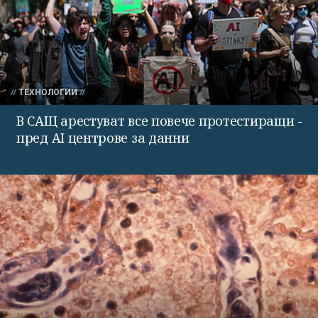
ТЕХНОЛОГИИ
В САЩ арестуват все повече протестиращи -
пред AI центрове за данни