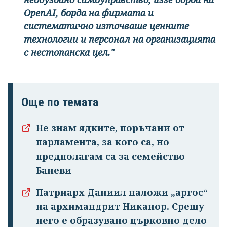
OpenAI, борда на фирмата и
систематично източваше ценните
технологии и персонал на организацията
с нестопанска цел."
Още по темата
Не знам ядките, поръчани от
парламента, за кого са, но
Успешно
предполагам са за семейство
излязохте от
Баневи
профила си!
Патриарх Даниил наложи „аргос“
на архимандрит Никанор. Срещу
него е образувано църковно дело