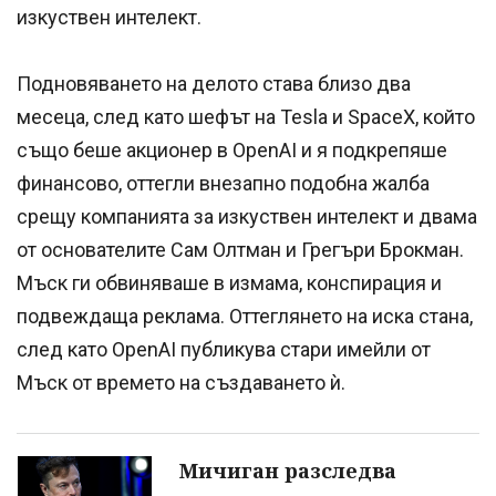
изкуствен интелект.
Подновяването на делото става близо два
месеца, след като шефът на Tesla и SpaceX, който
също беше акционер в OpenAI и я подкрепяше
финансово, оттегли внезапно подобна жалба
срещу компанията за изкуствен интелект и двама
от основателите Сам Олтман и Грегъри Брокман.
Мъск ги обвиняваше в измама, конспирация и
подвеждаща реклама. Оттеглянето на иска стана,
след като OpenAI публикува стари имейли от
Мъск от времето на създаването ѝ.
Мичиган разследва