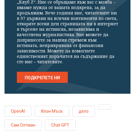
„Клуб Z“. Ние се обръщаме към вас с молба –
имаме нужда от вашата подкрепа, за да
продължим. Вече години вие, читателите ни
в 97 държави на всички континенти по света,
отваряте всеки ден страницата ни в интернет
в търсене на истинска, независима и
качествена журналистика. Вие можете да
допринесете за нашия стремеж към
истината, неприкривана от финансови
зависимости. Можете да помогнете
единственият поръчител на съдържание да
сте вие – читателите.
ПОДКРЕПЕТЕ НИ
OpenAI
Илон Мъск
дело
Сам Олтман
Chat GPT