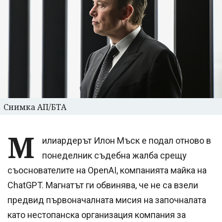
Снимка АП/БТА
М
илиардерът Илон Мъск e подал отново в
понеделник съдебна жалба срещу
съоснователите на OpenAI, компанията майка на
ChatGPT. Магнатът ги обвинява, че не са взели
предвид първоначалната мисия на започналата
като нестопанска организация компания за