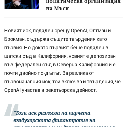
политическа организация
на Мъск
Новият иск, подаден срещу OpenAI, Олтман и
Брокман, съдържа същите твърдения като
първия. Но докато първият беше подаден в
щатски съд в Калифорния, новият е депозиран
във федерален съд в Северна Калифорния и е
почти двойно по-дълъг. За разлика от
първоначалния иск, той включва и твърдения, че
OpenAI участва в рекетьорска дейност.
"Този иск разкъсва на парчета
въздухарската филантропия на