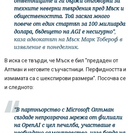
ответниците и ги държи отговорни за
техните неверни твърдения пред Мъск и
обществеността. Той засяга много
повече от един стартъп за 100 милиарда
долара, бъдещето на AGI е несигурно"
,
каза адвокатът на Мъск Марк Тобероф в
изявление в понеделник.
В иска се твърди, че Мъск е бил "предаден от
Алтман и неговите съучастници. Перфидността и
измамата са с шекспирови размери". Посочва се
и следното:
"В партньорство с Microsoft Олтман
създаде непрозрачна мрежа от филиали
на OpenAI с цел печалба, участваше в
необуздано самоуправство, иззе борда на