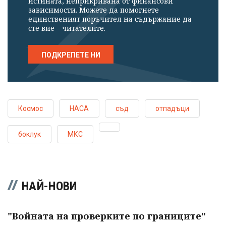
истината, неприкривана от финансови
зависимости. Можете да помогнете
единственият поръчител на съдържание да
сте вие – читателите.
ПОДКРЕПЕТЕ НИ
Космос
НАСА
съд
отпадъци
боклук
МКС
НАЙ-НОВИ
"Войната на проверките по границите"