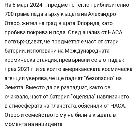
На 8 март 2024 г. предмет с тегло приблизително
700 грама пада върху къщата на Алехандро
Отеро, жител на град в щата Флорида, като
пробива покрива и пода. След анализ от НАСА
потвърждават, че предметът е част от стари
батерии, използвани на Международната
космическа станция, превърнали се в отпадък
през 2021 г. и за които американската космическа
агенция уверява, че ще паднат "безопасно" на
Земята. Вместо да се разпаднат, както се
очаквало, част от батерия "оцеляла" навлизането
в атмосферата на планетата, обяснили от НАСА.
Отеро и семейството му не били в къщата в
момента на инцидента.