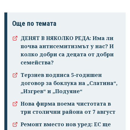
Още по темата
ДЕНЯТ В НЯКОЛКО РЕДА: Има ли
почва антисемитизмът у нас? И
колко добри са децата от добри
Успешно
семейства?
излязохте от
Терзиев подписа 5-годишен
профила си!
договор за боклука на „Слатина“,
„Изгрев“ и „Подуяне“
Нова фирма поема чистотата в
три столични района от 7 август
Ремонт вместо нов уред: ЕС ще